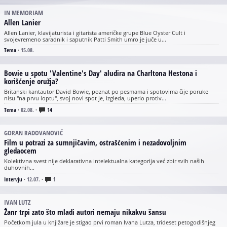
IN MEMORIAM
Allen Lanier
Allen Lanier, klavijaturista i gitarista američke grupe Blue Oyster Cult i
svojevremeno saradnik i saputnik Patti Smith umro je juče u...
Tema
·
15.08.
Bowie u spotu 'Valentine's Day' aludira na Charltona Hestona i
korišćenje oružja?
Britanski kantautor David Bowie, poznat po pesmama i spotovima čije poruke
nisu "na prvu loptu", svoj novi spot je, izgleda, uperio protiv...
Tema
·
02.08.
·
14
GORAN RADOVANOVIĆ
Film u potrazi za sumnjičavim, ostrašćenim i nezadovoljnim
gledaocem
Kolektivna svest nije deklarativna intelektualna kategorija već zbir svih naših
duhovnih...
Intervju
·
12.07.
·
1
IVAN LUTZ
Žanr trpi zato što mladi autori nemaju nikakvu šansu
Početkom jula u knjižare je stigao prvi roman Ivana Lutza, trideset petogodišnjeg