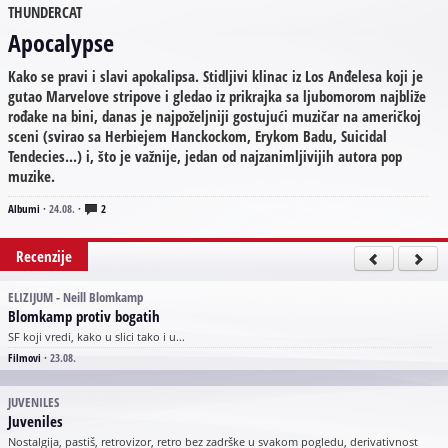
THUNDERCAT
Apocalypse
Kako se pravi i slavi apokalipsa. Stidljivi klinac iz Los Anđelesa koji je
gutao Marvelove stripove i gledao iz prikrajka sa ljubomorom najbliže
rođake na bini, danas je najpoželjniji gostujući muzičar na američkoj
sceni (svirao sa Herbiejem Hanckockom, Erykom Badu, Suicidal
Tendecies...) i, što je važnije, jedan od najzanimljivijih autora pop
muzike.
Albumi
·
24.08.
·
2
Recenzije
ELIZIJUM - Neill Blomkamp
Blomkamp protiv bogatih
SF koji vredi, kako u slici tako i u...
Filmovi
·
23.08.
JUVENILES
Juveniles
Nostalgija, pastiš, retrovizor, retro bez zadrške u svakom pogledu, derivativnost