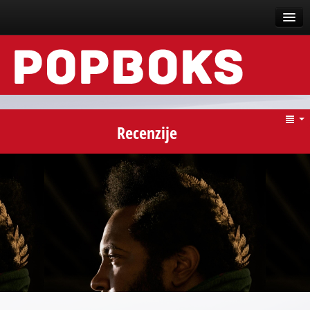
Vesti
Događaji
Recenzije
Recenzije
Tekstovi
Top liste
Scena
Arhive