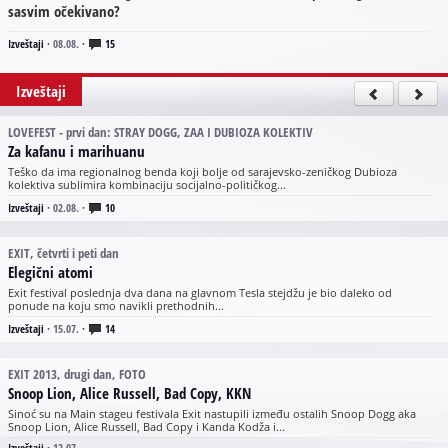
sasvim očekivano?
Izveštaji
·
08.08.
·
15
Izveštaji
LOVEFEST - prvi dan: STRAY DOGG, ZAA I DUBIOZA KOLEKTIV
Za kafanu i marihuanu
Teško da ima regionalnog benda koji bolje od sarajevsko-zeničkog Dubioza
kolektiva sublimira kombinaciju socijalno-političkog...
Izveštaji
·
02.08.
·
10
EXIT, četvrti i peti dan
Elegični atomi
Exit festival poslednja dva dana na glavnom Tesla stejdžu je bio daleko od
ponude na koju smo navikli prethodnih...
Izveštaji
·
15.07.
·
14
EXIT 2013, drugi dan, FOTO
Snoop Lion, Alice Russell, Bad Copy, KKN
Sinoć su na Main stageu festivala Exit nastupili između ostalih Snoop Dogg aka
Snoop Lion, Alice Russell, Bad Copy i Kanda Kodža i...
Izveštaji
·
12.07.