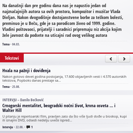
Na današnji dan pre godinu dana nas je napustio jedan od
najznačajnijih autora sa ovih prostora, kompozitor i muzičar Vlada
Divljan. Nakon dvogodišnje dostojanstvene borbe za teškom bolesti,
preminuo je u Beču, gde je sa porodicom živeo od 1999. godine.
Vladini poštovaoci, prijatelji i saradnici pripremaju niz akcija kojim
žele javnost da podsete na uticajni rad ovog velikog autora
Tema
·
04.03.
Tekstovi
Hvala na pažnji i doviđenja
Nakon gotovo devet godina postojanja, 17.600 objavljenih vesti i 4.570 autorskih
tekstova, Popboks danas prestaje sa...
Tema
·
25.08.
INTERVJU – Danilo Bećković
Crnogorski mentalitet, beogradski noćni život, krvna osveta ... i
Walter Hill
U pitanju je repertoarski film, pravljen zato da što više ljudi dođe u bioskop, kupi
ili iznajmi DVD, odsedi nedelju uveče ispred...
Intervju
·
22.08.
·
1