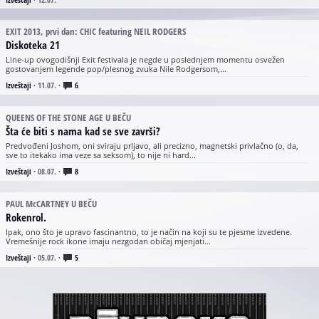
EXIT 2013, prvi dan: CHIC featuring NEIL RODGERS
Diskoteka 21
Line-up ovogodišnji Exit festivala je negde u poslednjem momentu osvežen
gostovanjem legende pop/plesnog zvuka Nile Rodgersom,...
Izveštaji
·
11.07.
·
6
QUEENS OF THE STONE AGE U BEČU
Šta će biti s nama kad se sve završi?
Predvođeni Joshom, oni sviraju prljavo, ali precizno, magnetski privlačno (o, da,
sve to itekako ima veze sa seksom), to nije ni hard...
Izveštaji
·
08.07.
·
8
PAUL McCARTNEY U BEČU
Rokenrol.
Ipak, ono što je upravo fascinantno, to je način na koji su te pjesme izvedene.
Vremešnije rock ikone imaju nezgodan običaj mjenjati...
Izveštaji
·
05.07.
·
5