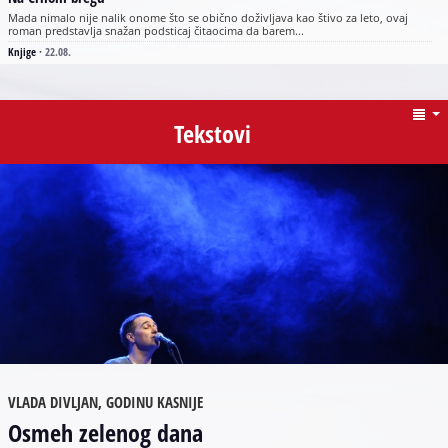
Mada nimalo nije nalik onome što se obično doživljava kao štivo za leto, ovaj
roman predstavlja snažan podsticaj čitaocima da barem...
Knjige
·
22.08.
Tekstovi
VLADA DIVLJAN, GODINU KASNIJE
Osmeh zelenog dana