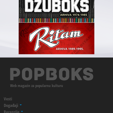
Web magazin za popularnu kulturu
Vesti
Događaji
Recenzije