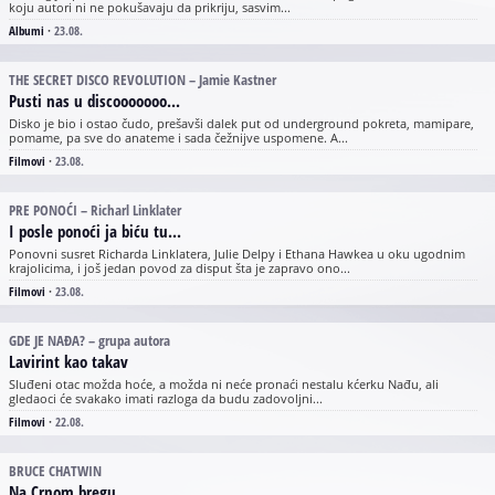
koju autori ni ne pokušavaju da prikriju, sasvim...
Albumi
·
23.08.
THE SECRET DISCO REVOLUTION – Jamie Kastner
Pusti nas u discooooooo...
Disko je bio i ostao čudo, prešavši dalek put od underground pokreta, mamipare,
pomame, pa sve do anateme i sada čežnijve uspomene. A...
Filmovi
·
23.08.
PRE PONOĆI – Richarl Linklater
I posle ponoći ja biću tu...
Ponovni susret Richarda Linklatera, Julie Delpy i Ethana Hawkea u oku ugodnim
krajolicima, i još jedan povod za disput šta je zapravo ono...
Filmovi
·
23.08.
GDE JE NAĐA? – grupa autora
Lavirint kao takav
Sluđeni otac možda hoće, a možda ni neće pronaći nestalu kćerku Nađu, ali
gledaoci će svakako imati razloga da budu zadovoljni...
Filmovi
·
22.08.
BRUCE CHATWIN
Na Crnom bregu