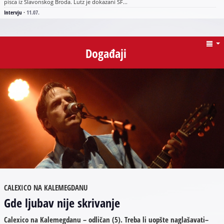
pisca iz Slavonskog Broda. Lutz je dokazani SF...
Intervju
·
11.07.
Događaji
CALEXICO NA KALEMEGDANU
Gde ljubav nije skrivanje
Calexico na Kalemegdanu – odličan (5). Treba li uopšte naglašavati–