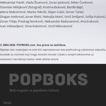
Aleksandar Pavlić, Vlada Živanović, Zoran Janković, Milan Ćunković,
Stanislav Milojković (fotograf), Kristina Đuković, Đorđe Bajić,
Jelena Maksimović, Marko Nikolić, Dejan Cukić, Goran Tarlać,
Dragan Ambrozić, Jovan Ristić, Nebojša Marić, Uroš Smiljanić, Sofija Vuković,
Zoran Trklja, Predrag Novković, Aleksandar Radovanović, Ana Eraković,
Ivan Velisavljević, Sima Kokotović, Uroš Milovanović
© 2004-2026. POPBOKS.com. Sva prava su zadržana.
Nijedan deo materijala ne sme biti reprodukovan bez prethodnog odobrenja izdavača.
Izuzetak su novinari koji mogu koristiti izvode i citate u svojim tekstovima uz
obavezno navođenje imena i web adrese izvora.
Web magazin za popularnu kulturu
Vesti