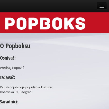
Vesti
Događaji
Recenzije
O Popboksu
Tekstovi
Osnivač:
Top liste
Predrag Popović
Scena
Izdavač:
Arhive
Društvo ljubitelja popularne kulture
Kosovska 51, Beograd
Saradnici: