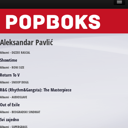
Vesti
Događaji
Aleksandar Pavlić
Recenzije
Albumi - DIZZEE RASCAL
Tekstovi
Showtime
Top liste
Albumi - RONI SIZE
Return To V
Scena
Albumi - SNOOP DOGG
Arhive
R&G (Rhythm&Gangsta): The Masterpiece
Albumi - AUDIOSLAVE
Out of Exile
Albumi - BEOGRADSKI SINDIKAT
Svi zajedno
Albumi - SUPERGRASS