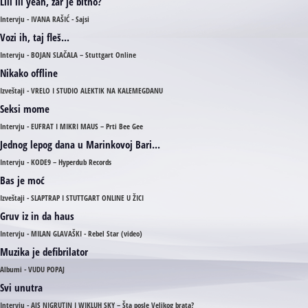
Liii ili yeah, zar je bitno?
Intervju - IVANA RAŠIĆ - Sajsi
Vozi ih, taj fleš...
Intervju - BOJAN SLAČALA – Stuttgart Online
Nikako offline
Izveštaji - VRELO I STUDIO ALEKTIK NA KALEMEGDANU
Seksi mome
Intervju - EUFRAT I MIKRI MAUS – Prti Bee Gee
Jednog lepog dana u Marinkovoj Bari...
Intervju - KODE9 – Hyperdub Records
Bas je moć
Izveštaji - SLAPTRAP I STUTTGART ONLINE U ŽICI
Gruv iz in da haus
Intervju - MILAN GLAVAŠKI - Rebel Star (video)
Muzika je defibrilator
Albumi - VUDU POPAJ
Svi unutra
Intervju - AJS NIGRUTIN I WIKLUH SKY – Šta posle Velikog brata?