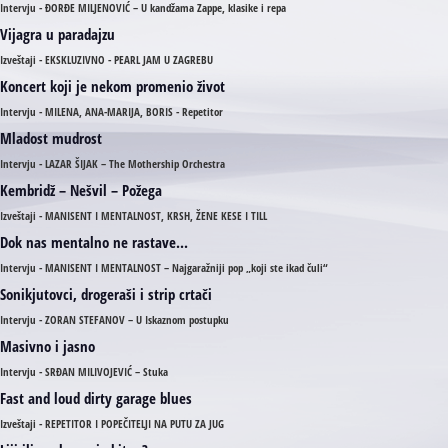
Intervju - ĐORĐE MILJENOVIĆ – U kandžama Zappe, klasike i repa
Vijagra u paradajzu
Izveštaji - EKSKLUZIVNO - PEARL JAM U ZAGREBU
Koncert koji je nekom promenio život
Intervju - MILENA, ANA-MARIJA, BORIS - Repetitor
Mladost mudrost
Intervju - LAZAR ŠIJAK – The Mothership Orchestra
Kembridž – Nešvil – Požega
Izveštaji - MANISENT I MENTALNOST, KRSH, ŽENE KESE I TILL
Dok nas mentalno ne rastave...
Intervju - MANISENT I MENTALNOST – Najgaražniji pop „koji ste ikad čuli“
Sonikjutovci, drogeraši i strip crtači
Intervju - ZORAN STEFANOV – U Iskaznom postupku
Masivno i jasno
Intervju - SRĐAN MILIVOJEVIĆ – Stuka
Fast and loud dirty garage blues
Izveštaji - REPETITOR I POPEČITELJI NA PUTU ZA JUG