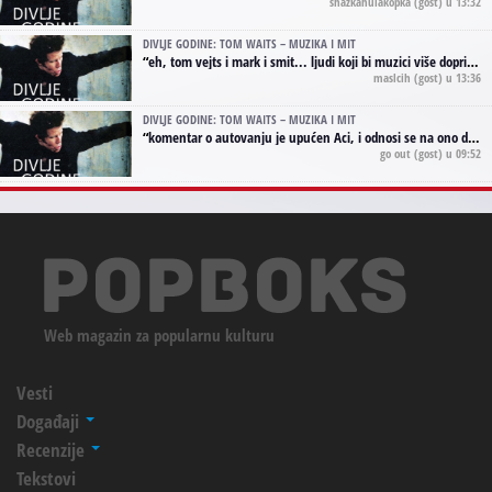
shazkahulakopka
(gost) u 13:32
DIVLJE GODINE: TOM WAITS – MUZIKA I MIT
“
eh, tom vejts i mark i smit... ljudi koji bi muzici više doprineli da su radili kao vozači tramvaja u gsp-u.
maslcih
(gost) u 13:36
DIVLJE GODINE: TOM WAITS – MUZIKA I MIT
“
komentar o autovanju je upućen Aci, i odnosi se na ono drugo autovanje...'senzualnost Waitsa' ;)
go out
(gost) u 09:52
Web magazin za popularnu kulturu
Vesti
Događaji
Recenzije
Tekstovi