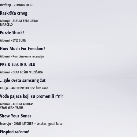
Izveštaji - VERNON REID
Raskršća crnog
Albumi - ALBUM FEBRUARA:
MARČELO
Puzzle Shock!
Albumi - EYESBURN
How Much For Freedom?
Albumi - Kombinovana recenzija
PKS & ELECTRIC BLU
Albumi - DECA LOŠIH MUZIČARA
...gde cveta samsung žut
Knjige - ANTHONY KIEDIS: Žive rane
Vođa pajaca koji su promenili r’n’r
Albumi - ALBUM APRILA:
YEAH YEAH YEAHS
Show Your Bones
Intervju - CHRIS LETCHER – Letcher, gosti Exita
Eksplodiraćemo!