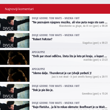
Najnoviji komentari
DIVLJE GODINE: TOM WAITS – MUZIKA I MIT
“
Ne poznajem njegovu muziku, ali vise puta nego sto sam to zazeleo gledao sam njegove umjetnicke slike na raznim stranama interneta. Te stoga zakljucujem da je Tom Waits Lady Gaga muzike namrstenih, ma
Manekenke su glupe, da ili ne
(gost) u 08:28
DIVLJE GODINE: TOM WAITS – MUZIKA I MIT
“
Robert FoRster?
Slagalica
(gost) u 08:23
APOCALYPSE
“
Ovih par stvari odlično, šteta što je leto pri kraju, a kaput koji te vervoatno podseća na pirotski ćilim je iz tradicije Navaho indijanaca ;)
matilda
(gost) u 23:23
APOCALYPSE
“
Idemo dalje. Thundercat je car (shejk yerbuti )!
Jazz is not dead - it just smells funny
(gost) u 20:11
DIVLJE GODINE: TOM WAITS – MUZIKA I MIT
“
Dok je pio bio je.
Govedina
(gost) u 15:24
DIVLJE GODINE: TOM WAITS – MUZIKA I MIT
“
Bajo Florisha , ja bi to rekao obrnuto: Beefheart je za Waitsa, isto sto i Hendrix za Lenny Kravitza