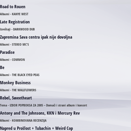
Road to Rouen
Albumi - KANYE WEST
Late Registration
Izveštaji - DARKWOOD DUB
Zapremina Sava centra ipak nije dovoljna
Albumi - STEREO MC'S
Paradise
Albumi - COMMON
Be
Albumi - THE BLACK EYED PEAS
Monkey Business
Albumi - THE WALLFLOWERS
Rebel, Sweetheart
Tema - IZBOR POPBOKSA ZA 2005 – Domaći i strani album i koncert
Antony and The Johnsons, KKN i Mercury Rev
Albumi - KOMBINOVANA RECENZIJA
Napred u Prošlost + Tubachin + Weird Cop