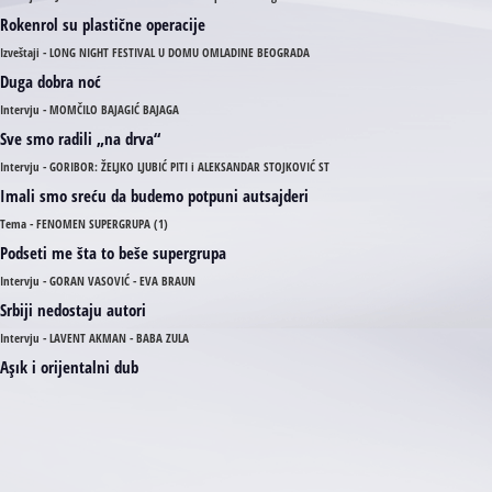
Rokenrol su plastične operacije
Izveštaji - LONG NIGHT FESTIVAL U DOMU OMLADINE BEOGRADA
Duga dobra noć
Intervju - MOMČILO BAJAGIĆ BAJAGA
Sve smo radili „na drva“
Intervju - GORIBOR: ŽELJKO LJUBIĆ PITI i ALEKSANDAR STOJKOVIĆ ST
Imali smo sreću da budemo potpuni autsajderi
Tema - FENOMEN SUPERGRUPA (1)
Podseti me šta to beše supergrupa
Intervju - GORAN VASOVIĆ - EVA BRAUN
Srbiji nedostaju autori
Intervju - LAVENT AKMAN - BABA ZULA
Aşık i orijentalni dub