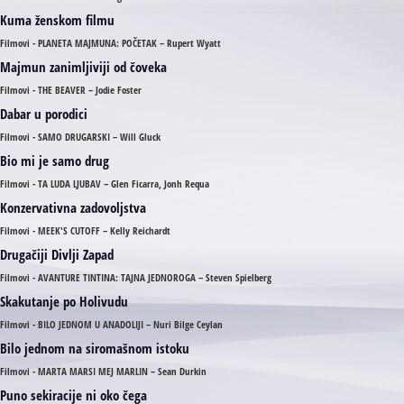
Kuma ženskom filmu
Filmovi - PLANETA MAJMUNA: POČETAK – Rupert Wyatt
Majmun zanimljiviji od čoveka
Filmovi - THE BEAVER – Jodie Foster
Dabar u porodici
Filmovi - SAMO DRUGARSKI – Will Gluck
Bio mi je samo drug
Filmovi - TA LUDA LJUBAV – Glen Ficarra, Jonh Requa
Konzervativna zadovoljstva
Filmovi - MEEK'S CUTOFF – Kelly Reichardt
Drugačiji Divlji Zapad
Filmovi - AVANTURE TINTINA: TAJNA JEDNOROGA – Steven Spielberg
Skakutanje po Holivudu
Filmovi - BILO JEDNOM U ANADOLIJI – Nuri Bilge Ceylan
Bilo jednom na siromašnom istoku
Filmovi - MARTA MARSI MEJ MARLIN – Sean Durkin
Puno sekiracije ni oko čega