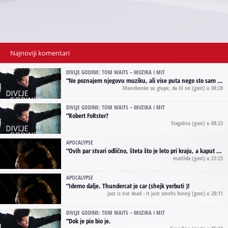
Najnoviji komentari
DIVLJE GODINE: TOM WAITS – MUZIKA I MIT
“
Ne poznajem njegovu muziku, ali vise puta nego sto sam to zazeleo gledao sam njegove umjetnicke slike na raznim stranama interneta. Te stoga zakljucujem da je Tom Waits Lady Gaga muzike namrstenih, ma
Manekenke su glupe, da ili ne
(gost) u 08:28
DIVLJE GODINE: TOM WAITS – MUZIKA I MIT
“
Robert FoRster?
Slagalica
(gost) u 08:23
APOCALYPSE
“
Ovih par stvari odlično, šteta što je leto pri kraju, a kaput koji te vervoatno podseća na pirotski ćilim je iz tradicije Navaho indijanaca ;)
matilda
(gost) u 23:23
APOCALYPSE
“
Idemo dalje. Thundercat je car (shejk yerbuti )!
Jazz is not dead - it just smells funny
(gost) u 20:11
DIVLJE GODINE: TOM WAITS – MUZIKA I MIT
“
Dok je pio bio je.