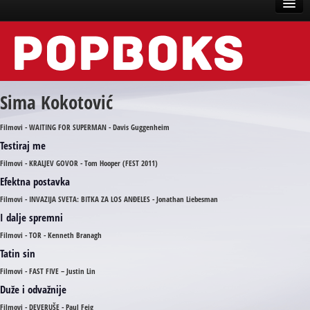
Vesti
Događaji
Sima Kokotović
Recenzije
Filmovi - WAITING FOR SUPERMAN - Davis Guggenheim
Tekstovi
Testiraj me
Top liste
Filmovi - KRALJEV GOVOR - Tom Hooper (FEST 2011)
Efektna postavka
Scena
Filmovi - INVAZIJA SVETA: BITKA ZA LOS ANĐELES - Jonathan Liebesman
Arhive
I dalje spremni
Filmovi - TOR - Kenneth Branagh
Tatin sin
Filmovi - FAST FIVE – Justin Lin
Duže i odvažnije
Filmovi - DEVERUŠE - Paul Feig