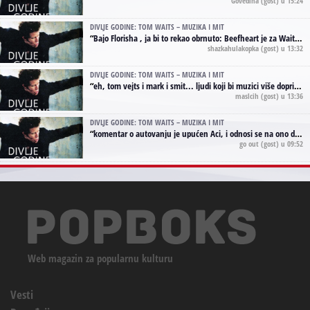
Govedina
(gost) u 15:24
DIVLJE GODINE: TOM WAITS – MUZIKA I MIT
“
Bajo Florisha , ja bi to rekao obrnuto: Beefheart je za Waitsa, isto sto i Hendrix za Lenny Kravitza
shazkahulakopka
(gost) u 13:32
DIVLJE GODINE: TOM WAITS – MUZIKA I MIT
“
eh, tom vejts i mark i smit... ljudi koji bi muzici više doprineli da su radili kao vozači tramvaja u gsp-u.
maslcih
(gost) u 13:36
DIVLJE GODINE: TOM WAITS – MUZIKA I MIT
“
komentar o autovanju je upućen Aci, i odnosi se na ono drugo autovanje...'senzualnost Waitsa' ;)
go out
(gost) u 09:52
Web magazin za popularnu kulturu
Vesti