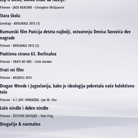
Filmovi - JACK REACHER - Cristopher McQuarrie
Stara škola
Izveštaji - BERLINALE 2013 (1)
Rumunski film Pozicija deteta najbolji, ostvarenju Denisa Tanovića dve
nagrade
Filmovi - BERLINALE 2013 (2)
Pozitivna strana 63. Berlinalea
Filmovi - VRATI MI IME – Seth Gordon
Vrati mi film
Filmovi - BELDOCS 2013
Dragan Wende i Jugoslavija, kako je ideologija pokretala naše kolektivno
telo
Filmovi - G.I. JOE: ODMAZDA - Jon M. Chu
Loše nindže i dobre nindže
Filmovi - ŽESTOKE DEVOJKE – Paul Feig
Drugačije & normalno