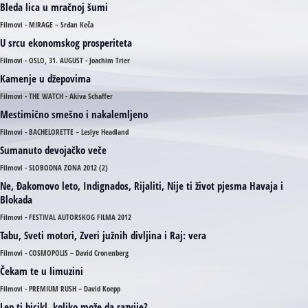
Bleda lica u mračnoj šumi
Filmovi - MIRAGE – Srđan Keča
U srcu ekonomskog prosperiteta
Filmovi - OSLO, 31. AUGUST - Joachim Trier
Kamenje u džepovima
Filmovi - THE WATCH - Akiva Schaffer
Mestimično smešno i nakalemljeno
Filmovi - BACHELORETTE – Leslye Headland
Sumanuto devojačko veče
Filmovi - SLOBODNA ZONA 2012 (2)
Ne, Đakomovo leto, Indignados, Rijaliti, Nije ti život pjesma Havaja i
Blokada
Filmovi - FESTIVAL AUTORSKOG FILMA 2012
Tabu, Sveti motori, Zveri južnih divljina i Raj: vera
Filmovi - COSMOPOLIS – David Cronenberg
Čekam te u limuzini
Filmovi - PREMIUM RUSH – David Koepp
Lep ti bicikl, koliko može da razvije?