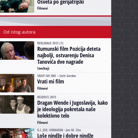
Osveta po gerijatrijski
Filmovi
Od istog autora
BERLINALE 2013 (1)
Rumunski film Pozicija deteta
najbolji, ostvarenju Denisa
Tanovića dve nagrade
Izveštaji
VRATI MI IME – Seth Gordon
Vrati mi film
Filmovi
BELDOCS 2013
Dragan Wende i Jugoslavija, kako
je ideologija pokretala naše
kolektivno telo
Filmovi
G.I. JOE: ODMAZDA - Jon M. Chu
Loše nindže i dobre nindže