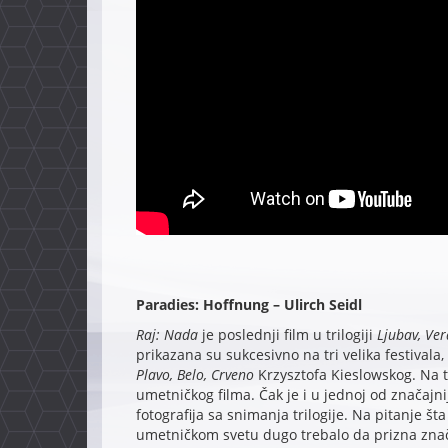
Paradies: Hoffnung – Ulirch Seidl
Raj: Nada
je poslednji film u trilogiji
Ljubav, Ve
prikazana su sukcesivno na tri velika festivala, 
Plavo, Belo, Crveno
Krzysztofa Kieslowskog. Na t
umetničkog filma. Čak je i u jednoj od značajni
fotografija sa snimanja trilogije. Na pitanje šta
umetničkom svetu dugo trebalo da prizna znača