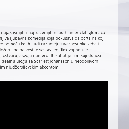
d najaktivnijih i najtraženijih mladih američkih glumaca
mljiva ljubavna komedija koja pokušava da ocrta na koji
ce pomoću kojih ljudi razumeju stvarnost oko sebe i
da i ne najveštije sastavljen film, zapanjuje
lj ostvaruje svoju nameru. Rezultat je film koji donosi
 i idealnu ulogu za Scarlett Johansson u neodoljivom
ćim njudžersijevskim akcentom.