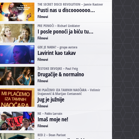
THE SECRET DISCO REVOLUTION – Jamie Kastner
Pusti nas u discooooooo...
Filmovi
PRE PONOĆI – Richarl Linklater
I posle ponoći ja biću tu...
Filmovi
GDE JE NAĐA? – grupa autora
Lavirint kao takav
Filmovi
ŽESTOKE DEVOJKE – Paul Feig
Drugačije & normalno
Filmovi
MI PLAČEMO IZA TAMNIH NAOČARA – Velimir
Stojanović & Marijan Cvetanović
Jug je južnije
Filmovi
NE – Pablo Larrain
Imaš moje ne!
Filmovi
RED 2 – Dean Parisot