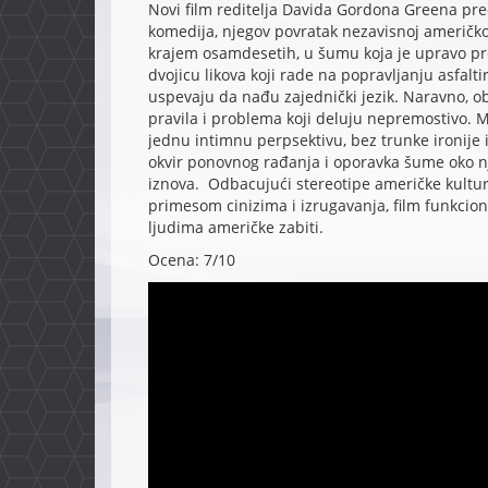
Novi film reditelja Davida Gordona Greena pred
komedija, njegov povratak nezavisnoj američko
krajem osamdesetih, u šumu koja je upravo pret
dvojicu likova koji rade na popravljanju asfalti
uspevaju da nađu zajednički jezik. Naravno, ob
pravila i problema koji deluju nepremostivo. Ma 
jednu intimnu perpsektivu, bez trunke ironije i
okvir ponovnog rađanja i oporavka šume oko nj
iznova. Odbacujući stereotipe američke kultur
primesom cinizima i izrugavanja, film funkcio
ljudima američke zabiti.
Ocena: 7/10