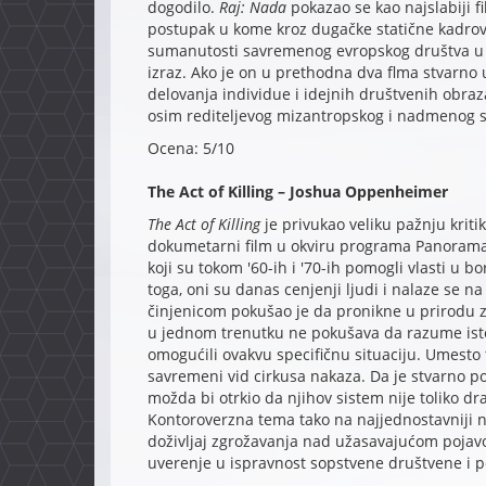
dogodilo.
Raj: Nada
pokazao se kao najslabiji fi
postupak u kome kroz dugačke statične kadrove
sumanutosti savremenog evropskog društva u o
izraz. Ako je on u prethodna dva flma stvarno 
delovanja individue i idejnih društvenih obrazac
osim rediteljevog mizantropskog i nadmenog s
Ocena: 5/10
The Act of Killing – Joshua Oppenheimer
The Act of Killing
je privukao veliku pažnju kriti
dokumetarni film u okviru programa Panorama.
koji su tokom '60-ih i '70-ih pomogli vlasti u 
toga, oni su danas cenjenji ljudi i nalaze se 
činjenicom pokušao je da pronikne u prirodu zl
u jednom trenutku ne pokušava da razume istorij
omogućili ovakvu specifičnu situaciju. Umesto 
savremeni vid cirkusa nakaza. Da je stvarno po
možda bi otrkio da njihov sistem nije toliko dr
Kontoroverzna tema tako na najjednostavniji n
doživljaj zgrožavanja nad užasavajućom poja
uverenje u ispravnost sopstvene društvene i pol