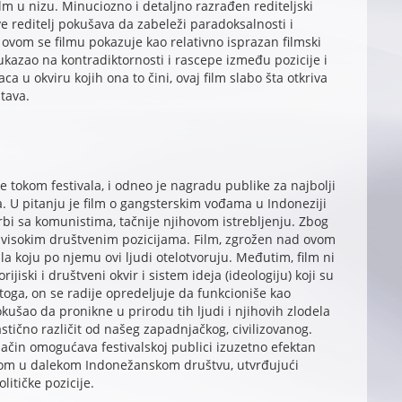
lm u nizu. Minuciozno i detaljno razrađen rediteljski
 reditelj pokušava da zabeleži paradoksalnosti i
vom se filmu pokazuje kao relativno isprazan filmski
ukazao na kontradiktornosti i rascepe između pozicije i
a u okviru kojih ona to čini, ovaj film slabo šta otkriva
tava.
ke tokom festivala, i odneo je nagradu publike za najbolji
 U pitanju je film o gangsterskim vođama u Indoneziji
borbi sa komunistima, tačnije njihovom istrebljenju. Zbog
na visokim društvenim pozicijama. Film, zgrožen nad ovom
a koju po njemu ovi ljudi otelotvoruju. Međutim, film ni
iski i društveni okvir i sistem ideja (ideologiju) koji su
toga, on se radije opredeljuje da funkcioniše kao
kušao da pronikne u prirodu tih ljudi i njihovih zlodela
astično različit od našeg zapadnjačkog, civilizovanog.
ačin omogućava festivalskoj publici izuzetno efektan
vom u dalekom Indonežanskom društvu, utvrđujući
itičke pozicije.