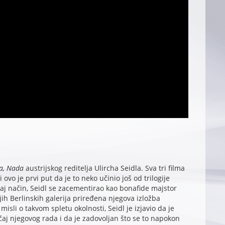
ra, Nada
austrijskog reditelja Ulircha Seidla. Sva tri filma
i ovo je prvi put da je to neko učinio još od trilogije
aj način, Seidl se zacementirao kao bonafide majstor
jih Berlinskih galerija priređena njegova izložba
 misli o takvom spletu okolnosti, Seidl je izjavio da je
j njegovog rada i da je zadovoljan što se to napokon