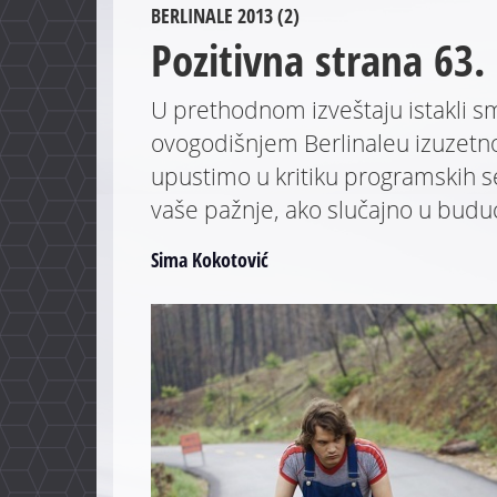
BERLINALE 2013 (2)
Pozitivna strana 63.
U prethodnom izveštaju istakli sm
ovogodišnjem Berlinaleu izuzetn
upustimo u kritiku programskih s
vaše pažnje, ako slučajno u budućn
Sima Kokotović