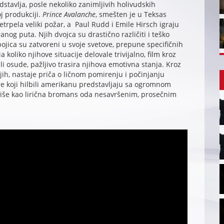
stavlja, posle nekoliko zanimljivih holivudskih
j produkciji.
Prince Avalanche
, smešten je u Teksas
rpela veliki požar, a Paul Rudd i Emile Hirsch igraju
ranog puta. Njih dvojca su drastično različiti i teško
ojica su zatvoreni u svoje svetove, prepune specifičnih
koliko njihove situacije delovale trivijalno, film kroz
li osude, pažljivo trasira njihova emotivna stanja. Kroz
ih, nastaje priča o ličnom pomirenju i počinjanju
e koji hilbili amerikanu predstavljaju sa ogromnom
niše kao lirična bromans oda nesavršenim, prosečnim