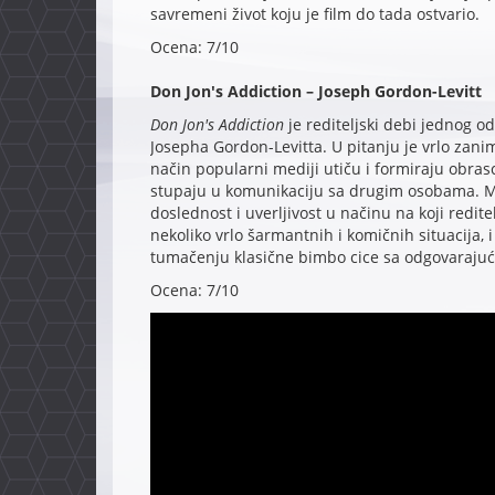
savremeni život koju je film do tada ostvario.
Ocena: 7/10
Don Jon's Addiction – Joseph Gordon-Levitt
Don Jon's Addiction
je rediteljski debi jednog o
Josepha Gordon-Levitta. U pitanju je vrlo zani
način popularni mediji utiču i formiraju obras
stupaju u komunikaciju sa drugim osobama. Mož
doslednost i uverljivost u načinu na koji redite
nekoliko vrlo šarmantnih i komičnih situacija,
tumačenju klasične bimbo cice sa odgovaraju
Ocena: 7/10