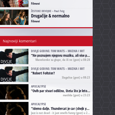
Filmovi
ŽESTOKE DEVOJKE – Paul Feig
Drugačije & normalno
Filmovi
Najnoviji komentari
DIVLJE GODINE: TOM WAITS – MUZIKA I MIT
“
Ne poznajem njegovu muziku, ali vise puta nego sto sam to zazeleo gledao sam njegove umjetnicke slike na raznim stranama interneta. Te stoga zakljucujem da je Tom Waits Lady Gaga muzike namrstenih, ma
Manekenke su glupe, da ili ne
(gost) u 08:28
DIVLJE GODINE: TOM WAITS – MUZIKA I MIT
“
Robert FoRster?
Slagalica
(gost) u 08:23
APOCALYPSE
“
Ovih par stvari odlično, šteta što je leto pri kraju, a kaput koji te vervoatno podseća na pirotski ćilim je iz tradicije Navaho indijanaca ;)
matilda
(gost) u 23:23
APOCALYPSE
“
Idemo dalje. Thundercat je car (shejk yerbuti )!
Jazz is not dead - it just smells funny
(gost) u 20:11