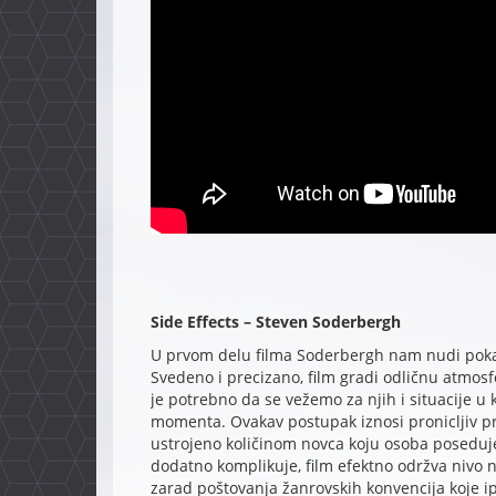
Side Effects – Steven Soderbergh
U prvom delu filma Soderbergh nam nudi poka
Svedeno i precizano, film gradi odličnu atmosf
je potrebno da se vežemo za njih i situacije u k
momenta. Ovakav postupak iznosi pronicljiv pr
ustrojeno količinom novca koju osoba poseduje 
dodatno komplikuje, film efektno održva nivo na
zarad poštovanja žanrovskih konvencija koje i