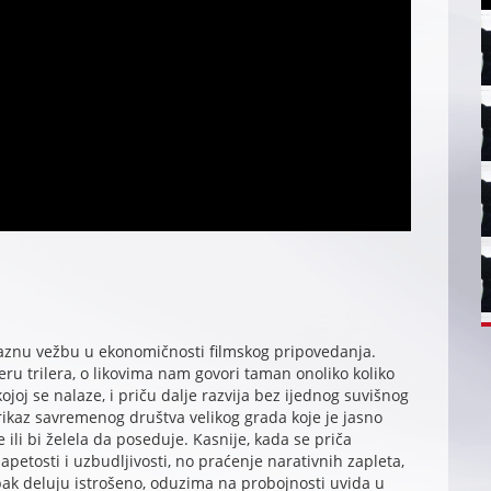
znu vežbu u ekonomičnosti filmskog pripovedanja.
eru trilera, o likovima nam govori taman onoliko koliko
ojoj se nalaze, i priču dalje razvija bez ijednog suvišnog
ikaz savremenog društva velikog grada koje je jasno
ili bi želela da poseduje. Kasnije, kada se priča
petosti i uzbudljivosti, no praćenje narativnih zapleta,
pak deluju istrošeno, oduzima na probojnosti uvida u