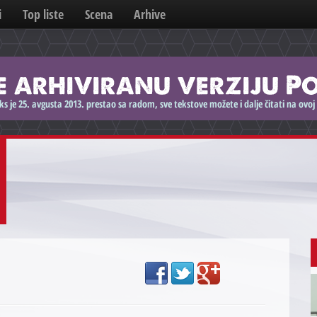
i
Top liste
Scena
Arhive