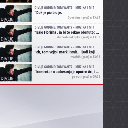
DIVLJE GODINE: TOM WAITS – MUZIKA I MIT
“
Dok je pio bio je.
Govedina
(gost) u 15:24
DIVLJE GODINE: TOM WAITS – MUZIKA I MIT
“
Bajo Florisha , ja bi to rekao obrnuto: Beefheart je za Waitsa, isto sto i Hendrix za Lenny Kravitza
shazkahulakopka
(gost) u 13:32
DIVLJE GODINE: TOM WAITS – MUZIKA I MIT
“
eh, tom vejts i mark i smit... ljudi koji bi muzici više doprineli da su radili kao vozači tramvaja u gsp-u.
maslcih
(gost) u 13:36
DIVLJE GODINE: TOM WAITS – MUZIKA I MIT
“
komentar o autovanju je upućen Aci, i odnosi se na ono drugo autovanje...'senzualnost Waitsa' ;)
go out
(gost) u 09:52