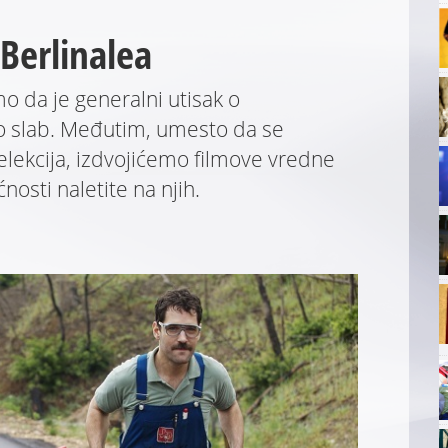
 Berlinalea
o da je generalni utisak o
o slab. Međutim, umesto da se
elekcija, izdvojićemo filmove vredne
osti naletite na njih.