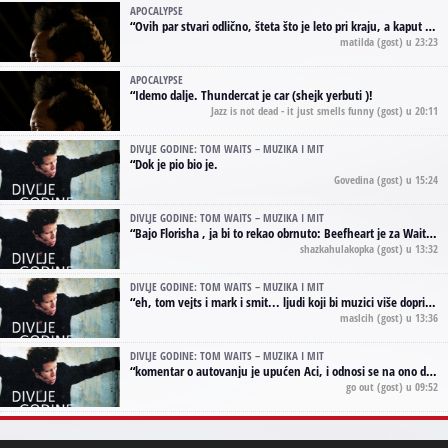
APOCALYPSE
“
Ovih par stvari odlično, šteta što je leto pri kraju, a kaput koji te vervoatno podseća na pirotski ćilim je iz tradicije Navaho indijanaca ;)
matilda
(gost) u 23:23
APOCALYPSE
“
Idemo dalje. Thundercat je car (shejk yerbuti )!
Jazz is not dead - it just smells funny
(gost) u 20:11
DIVLJE GODINE: TOM WAITS – MUZIKA I MIT
“
Dok je pio bio je.
Govedina
(gost) u 15:24
DIVLJE GODINE: TOM WAITS – MUZIKA I MIT
“
Bajo Florisha , ja bi to rekao obrnuto: Beefheart je za Waitsa, isto sto i Hendrix za Lenny Kravitza
shazkahulakopka
(gost) u 13:32
DIVLJE GODINE: TOM WAITS – MUZIKA I MIT
“
eh, tom vejts i mark i smit... ljudi koji bi muzici više doprineli da su radili kao vozači tramvaja u gsp-u.
maslcih
(gost) u 13:36
DIVLJE GODINE: TOM WAITS – MUZIKA I MIT
“
komentar o autovanju je upućen Aci, i odnosi se na ono drugo autovanje...'senzualnost Waitsa' ;)
go out
(gost) u 09:52