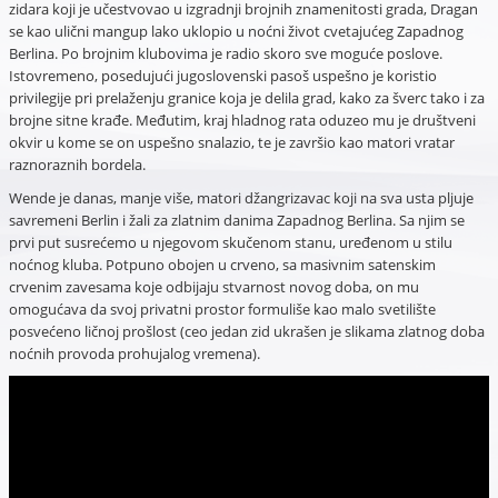
zidara koji je učestvovao u izgradnji brojnih znamenitosti grada, Dragan
se kao ulični mangup lako uklopio u noćni život cvetajućeg Zapadnog
Berlina. Po brojnim klubovima je radio skoro sve moguće poslove.
Istovremeno, posedujući jugoslovenski pasoš uspešno je koristio
privilegije pri prelaženju granice koja je delila grad, kako za šverc tako i za
brojne sitne krađe. Međutim, kraj hladnog rata oduzeo mu je društveni
okvir u kome se on uspešno snalazio, te je završio kao matori vratar
raznoraznih bordela.
Wende je danas, manje više, matori džangrizavac koji na sva usta pljuje
savremeni Berlin i žali za zlatnim danima Zapadnog Berlina. Sa njim se
prvi put susrećemo u njegovom skučenom stanu, uređenom u stilu
noćnog kluba. Potpuno obojen u crveno, sa masivnim satenskim
crvenim zavesama koje odbijaju stvarnost novog doba, on mu
omogućava da svoj privatni prostor formuliše kao malo svetilište
posvećeno ličnoj prošlost (ceo jedan zid ukrašen je slikama zlatnog doba
noćnih provoda prohujalog vremena).