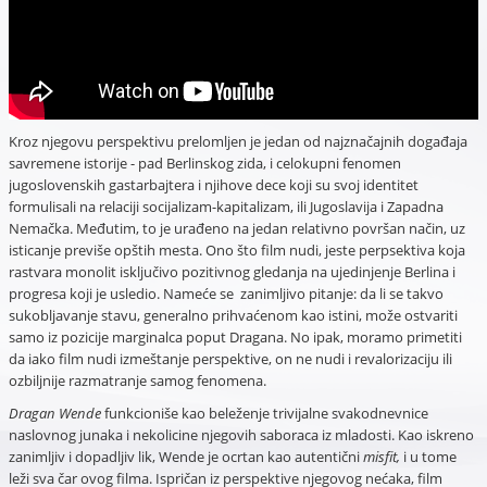
Kroz njegovu perspektivu prelomljen je jedan od najznačajnih događaja
savremene istorije - pad Berlinskog zida, i celokupni fenomen
jugoslovenskih gastarbajtera i njihove dece koji su svoj identitet
formulisali na relaciji socijalizam-kapitalizam, ili Jugoslavija i Zapadna
Nemačka. Međutim, to je urađeno na jedan relativno površan način, uz
isticanje previše opštih mesta. Ono što film nudi, jeste perpsektiva koja
rastvara monolit isključivo pozitivnog gledanja na ujedinjenje Berlina i
progresa koji je usledio. Nameće se zanimljivo pitanje: da li se takvo
sukobljavanje stavu, generalno prihvaćenom kao istini, može ostvariti
samo iz pozicije marginalca poput Dragana. No ipak, moramo primetiti
da iako film nudi izmeštanje perspektive, on ne nudi i revalorizaciju ili
ozbiljnije razmatranje samog fenomena.
Dragan Wende
funkcioniše kao beleženje trivijalne svakodnevnice
naslovnog junaka i nekolicine njegovih saboraca iz mladosti. Kao iskreno
zanimljiv i dopadljiv lik, Wende je ocrtan kao autentični
misfit,
i u tome
leži sva čar ovog filma. Ispričan iz perspektive njegovog nećaka, film