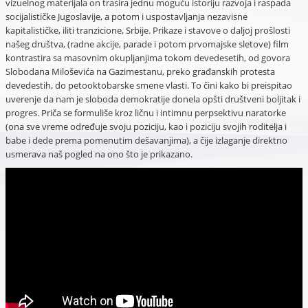
vizuelnog materijala on trasira jednu moguću istoriju razvoja i raspada
socijalističke Jugoslavije, a potom i uspostavljanja nezavisne
kapitalističke, iliti tranzicione, Srbije. Prikaze i stavove o daljoj prošlosti
našeg društva, (radne akcije, parade i potom prvomajske sletove) film
kontrastira sa masovnim okupljanjima tokom devedesetih, od govora
Slobodana Miloševića na Gazimestanu, preko građanskih protesta
devedestih, do petooktobarske smene vlasti. To čini kako bi preispitao
uverenje da nam je sloboda demokratije donela opšti društveni boljitak i
progres. Priča se formuliše kroz ličnu i intimnu perpsektivu naratorke
(ona sve vreme određuje svoju poziciju, kao i poziciju svojih roditelja i
babe i dede prema pomenutim dešavanjima), a čije izlaganje direktno
usmerava naš pogled na ono što je prikazano.