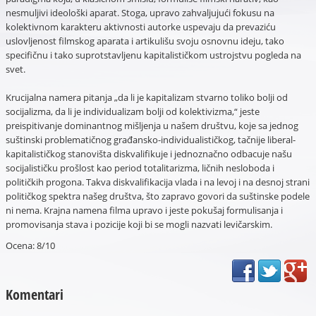
nesmuljivi ideološki aparat. Stoga, upravo zahvaljujući fokusu na
kolektivnom karakteru aktivnosti autorke uspevaju da prevaziću
uslovljenost filmskog aparata i artikulišu svoju osnovnu ideju, tako
specifičnu i tako suprotstavljenu kapitalističkom ustrojstvu pogleda na
svet.
Krucijalna namera pitanja „da li je kapitalizam stvarno toliko bolji od
socijalizma, da li je individualizam bolji od kolektivizma,“ jeste
preispitivanje dominantnog mišljenja u našem društvu, koje sa jednog
suštinski problematičnog građansko-individualističkog, tačnije liberal-
kapitalističkog stanovišta diskvalifikuje i jednoznačno odbacuje našu
socijalističku prošlost kao period totalitarizma, ličnih nesloboda i
političkih progona. Takva diskvalifikacija vlada i na levoj i na desnoj strani
političkog spektra našeg društva, što zapravo govori da suštinske podele
ni nema. Krajna namena filma upravo i jeste pokušaj formulisanja i
promovisanja stava i pozicije koji bi se mogli nazvati levičarskim.
Ocena: 8/10
Komentari