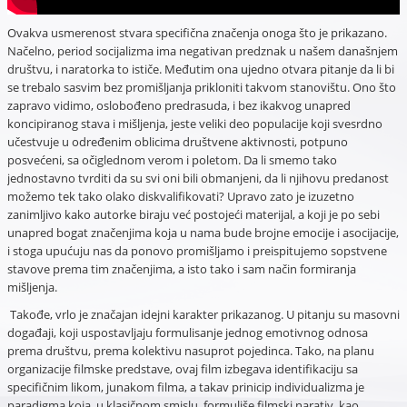
Ovakva usmerenost stvara specifična značenja onoga što je prikazano.
Načelno, period socijalizma ima negativan predznak u našem današnjem
društvu, i naratorka to ističe. Međutim ona ujedno otvara pitanje da li bi
se trebalo sasvim bez promišljanja prikloniti takvom stanovištu. Ono što
zapravo vidimo, oslobođeno predrasuda, i bez ikakvog unapred
koncipiranog stava i mišljenja, jeste veliki deo populacije koji svesrdno
učestvuje u određenim oblicima društvene aktivnosti, potpuno
posvećeni, sa očiglednom verom i poletom. Da li smemo tako
jednostavno tvrditi da su svi oni bili obmanjeni, da li njihovu predanost
možemo tek tako olako diskvalifikovati? Upravo zato je izuzetno
zanimljivo kako autorke biraju već postojeći materijal, a koji je po sebi
unapred bogat značenjima koja u nama bude brojne emocije i asocijacije,
i stoga upućuju nas da ponovo promišljamo i preispitujemo sopstvene
stavove prema tim značenjima, a isto tako i sam način formiranja
mišljenja.
Takođe, vrlo je značajan idejni karakter prikazanog. U pitanju su masovni
događaji, koji uspostavljaju formulisanje jednog emotivnog odnosa
prema društvu, prema kolektivu nasuprot pojedinca. Tako, na planu
organizacije filmske predstave, ovaj film izbegava identifikaciju sa
specifičnim likom, junakom filma, a takav prinicip individualizma je
paradigma koja, u klasičnom smislu, formuliše filmski narativ, kao