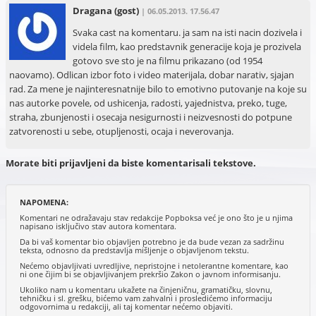
Dragana
(gost)
| 06.05.2013. 17.56.47
Svaka cast na komentaru. ja sam na isti nacin dozivela i
videla film, kao predstavnik generacije koja je prozivela
gotovo sve sto je na filmu prikazano (od 1954
naovamo). Odlican izbor foto i video materijala, dobar narativ, sjajan
rad. Za mene je najinteresnatnije bilo to emotivno putovanje na koje su
nas autorke povele, od ushicenja, radosti, yajednistva, preko, tuge,
straha, zbunjenosti i osecaja nesigurnosti i neizvesnosti do potpune
zatvorenosti u sebe, otupljenosti, ocaja i neverovanja.
Morate biti prijavljeni da biste komentarisali tekstove.
NAPOMENA:
Komentari ne odražavaju stav redakcije Popboksa već je ono što je u njima
napisano isključivo stav autora komentara.
Da bi vaš komentar bio objavljen potrebno je da bude vezan za sadržinu
teksta, odnosno da predstavlja mišljenje o objavljenom tekstu.
Nećemo objavljivati uvredljive, nepristojne i netolerantne komentare, kao
ni one čijim bi se objavljivanjem prekršio Zakon o javnom informisanju.
Ukoliko nam u komentaru ukažete na činjeničnu, gramatičku, slovnu,
tehničku i sl. grešku, bićemo vam zahvalni i prosledićemo informaciju
odgovornima u redakciji, ali taj komentar nećemo objaviti.