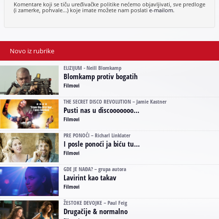
Komentare koji se tiču uređivačke politike nećemo objavljivati, sve predloge
(i zamerke, pohvale...) koje imate možete nam poslati
e-mailom
.
Novo iz rubrike
ELIZIJUM - Neill Blomkamp
Blomkamp protiv bogatih
Filmovi
THE SECRET DISCO REVOLUTION – Jamie Kastner
Pusti nas u discooooooo...
Filmovi
PRE PONOĆI – Richarl Linklater
I posle ponoći ja biću tu...
Filmovi
GDE JE NAĐA? – grupa autora
Lavirint kao takav
Filmovi
ŽESTOKE DEVOJKE – Paul Feig
Drugačije & normalno