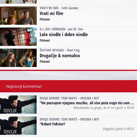
VRATI MI IME – Seth Gordon
Vrati mi film
Filmovi
G.I. JOE: ODMAZDA - Jon M. Chu
Loše nindže i dobre nindže
Filmovi
ŽESTOKE DEVOJKE – Paul Feig
Drugačije & normalno
Filmovi
Najnoviji komentari
DIVLJE GODINE: TOM WAITS – MUZIKA I MIT
“
Ne poznajem njegovu muziku, ali vise puta nego sto sam to zazeleo gledao sam njegove umjetnicke slike na raznim stranama interneta. Te stoga zakljucujem da je Tom Waits Lady Gaga muzike namrstenih, ma
Manekenke su glupe, da ili ne
(gost) u 08:28
DIVLJE GODINE: TOM WAITS – MUZIKA I MIT
“
Robert FoRster?
Slagalica
(gost) u 08:23