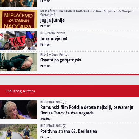
Filmovi
MI PLAČEMO IZA TAMNIH NAOČARA – Velimir Stojanović & Marijan
Cvetanović
Jug je južnije
Filmovi
NE – Pablo Larrain
Imaš moje ne!
Filmovi
RED 2 – Dean Parisot
Osveta po gerijatrijski
Filmovi
Od istog autora
BERLINALE 2013 (1)
Rumunski film Pozicija deteta najbolji, ostvarenju
Denisa Tanovića dve nagrade
Izveštaji
BERLINALE 2013 (2)
Pozitivna strana 63. Berlinalea
Filmovi