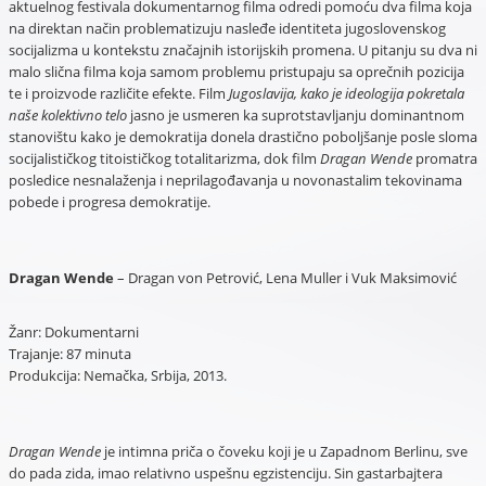
aktuelnog festivala dokumentarnog filma odredi pomoću dva filma koja
na direktan način problematizuju nasleđe identiteta jugoslovenskog
socijalizma u kontekstu značajnih istorijskih promena. U pitanju su dva ni
malo slična filma koja samom problemu pristupaju sa oprečnih pozicija
te i proizvode različite efekte. Film
Jugoslavija, kako je ideologija pokretala
naše kolektivno telo
jasno je usmeren ka suprotstavljanju dominantnom
stanovištu kako je demokratija donela drastično poboljšanje posle sloma
socijalističkog titoističkog totalitarizma, dok film
Dragan Wende
promatra
posledice nesnalaženja i neprilagođavanja u novonastalim tekovinama
pobede i progresa demokratije.
Dragan Wende
– Dragan von Petrović, Lena Muller i Vuk Maksimović
Žanr: Dokumentarni
Trajanje: 87 minuta
Produkcija: Nemačka, Srbija, 2013.
Dragan Wende
je intimna priča o čoveku koji je u Zapadnom Berlinu, sve
do pada zida, imao relativno uspešnu egzistenciju. Sin gastarbajtera