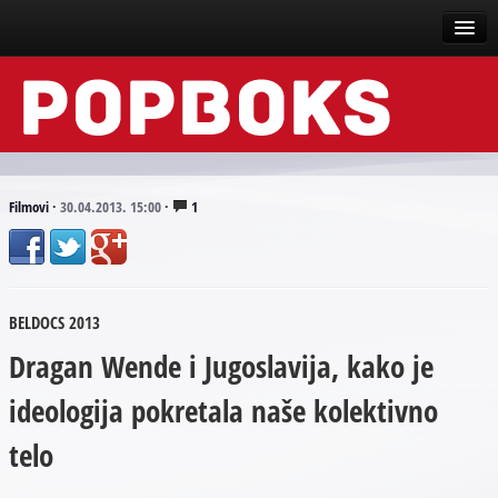
Vesti
Događaji
Recenzije
Filmovi
·
30.04.2013. 15:00
·
1
Tekstovi
Top liste
BELDOCS 2013
Scena
Dragan Wende i Jugoslavija, kako je
Arhive
ideologija pokretala naše kolektivno
telo