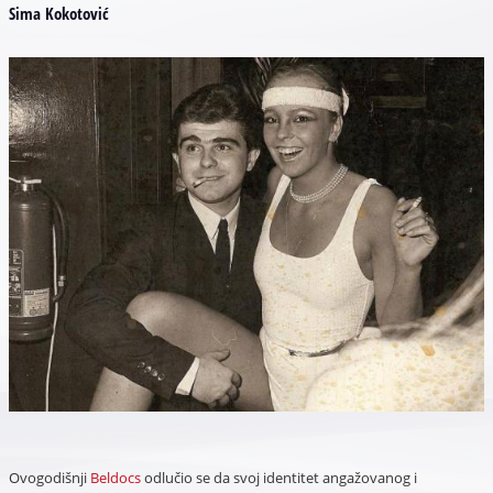
Sima Kokotović
Ovogodišnji
Beldocs
odlučio se da svoj identitet angažovanog i