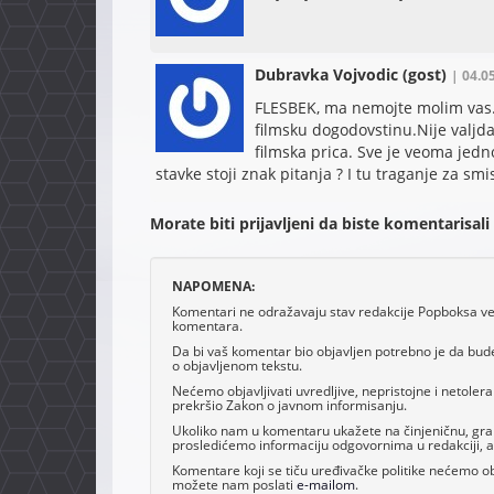
Dubravka Vojvodic
(gost)
| 04.0
FLESBEK, ma nemojte molim vas.P
filmsku dogodovstinu.Nije valjda
filmska prica. Sve je veoma jedn
stavke stoji znak pitanja ? I tu traganje za sm
Morate biti prijavljeni da biste komentarisali
NAPOMENA:
Komentari ne odražavaju stav redakcije Popboksa već 
komentara.
Da bi vaš komentar bio objavljen potrebno je da bud
o objavljenom tekstu.
Nećemo objavljivati uvredljive, nepristojne i netoler
prekršio Zakon o javnom informisanju.
Ukoliko nam u komentaru ukažete na činjeničnu, grama
prosledićemo informaciju odgovornima u redakciji, al
Komentare koji se tiču uređivačke politike nećemo obj
možete nam poslati
e-mailom
.