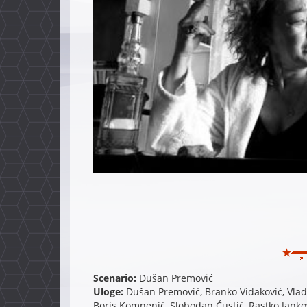
Scenario:
Dušan Premović
Uloge:
Dušan Premović, Branko Vidaković, Vladis
Boris Komnenić, Slobodan Ćustić, Rastko Janko