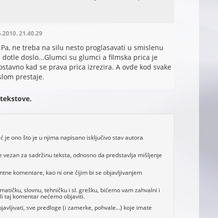
5.2010. 21.40.29
a, ne treba na silu nesto proglasavati u smislenu
 dotle doslo...Glumci su glumci a filmska prica je
ostavno kad se prava prica izrezira. A ovde kod svake
islom prestaje.
 tekstove.
je ono što je u njima napisano isključivo stav autora
e vezan za sadržinu teksta, odnosno da predstavlja mišljenje
antne komentare, kao ni one čijim bi se objavljivanjem
tičku, slovnu, tehničku i sl. grešku, bićemo vam zahvalni i
i taj komentar nećemo objaviti.
avljivati, sve predloge (i zamerke, pohvale...) koje imate