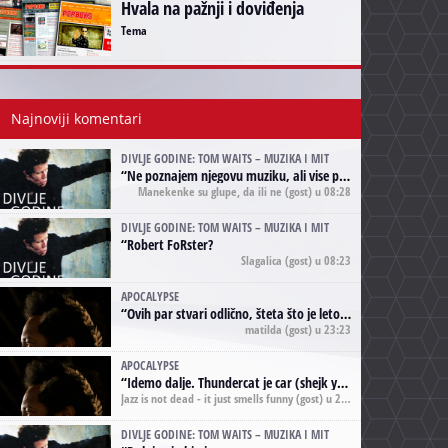
Hvala na pažnji i doviđenja
Tema
Najnoviji komentari
DIVLJE GODINE: TOM WAITS – MUZIKA I MIT
“
Ne poznajem njegovu muziku, ali vise puta nego sto sam to zazeleo gledao sam njegove umjetnicke slike na raznim stranama interneta. Te stoga zakljucujem da je Tom Waits Lady Gaga muzike namrstenih, ma
Manekenke su glupe, da ili ne
(gost) u 08:28
DIVLJE GODINE: TOM WAITS – MUZIKA I MIT
“
Robert FoRster?
Slagalica
(gost) u 08:23
APOCALYPSE
“
Ovih par stvari odlično, šteta što je leto pri kraju, a kaput koji te vervoatno podseća na pirotski ćilim je iz tradicije Navaho indijanaca ;)
matilda
(gost) u 23:23
APOCALYPSE
“
Idemo dalje. Thundercat je car (shejk yerbuti )!
Jazz is not dead - it just smells funny
(gost) u 20:11
DIVLJE GODINE: TOM WAITS – MUZIKA I MIT