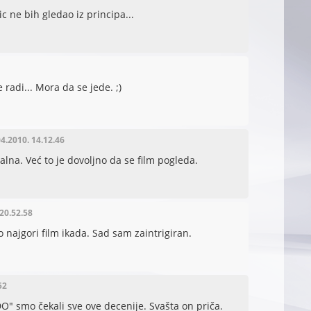
 ne bih gledao iz principa...
 radi... Mora da se jede. ;)
04.2010. 14.12.46
alna. Već to je dovoljno da se film pogleda.
 20.52.58
vo najgori film ikada. Sad sam zaintrigiran.
52
DO" smo čekali sve ove decenije. Svašta on priča.