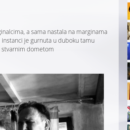
ginalcima, a sama nastala na marginama
j instanci je gurnuta u duboku tamu
jim stvarnim dometom