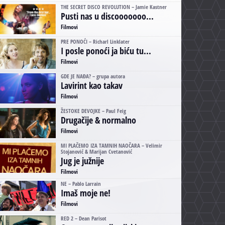
THE SECRET DISCO REVOLUTION – Jamie Kastner
Pusti nas u discooooooo...
Filmovi
PRE PONOĆI – Richarl Linklater
I posle ponoći ja biću tu...
Filmovi
GDE JE NAĐA? – grupa autora
Lavirint kao takav
Filmovi
ŽESTOKE DEVOJKE – Paul Feig
Drugačije & normalno
Filmovi
MI PLAČEMO IZA TAMNIH NAOČARA – Velimir
Stojanović & Marijan Cvetanović
Jug je južnije
Filmovi
NE – Pablo Larrain
Imaš moje ne!
Filmovi
RED 2 – Dean Parisot