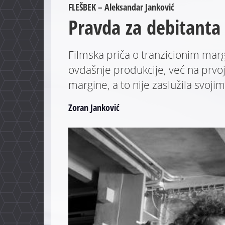
FLEŠBEK – Aleksandar Janković
Pravda za debitanta
Filmska priča o tranzicionim mar
ovdašnje produkcije, već na prvo
margine, a to nije zaslužila svo
Zoran Janković