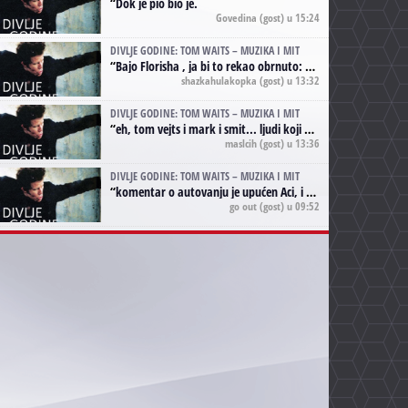
“
Dok je pio bio je.
Govedina
(gost) u 15:24
DIVLJE GODINE: TOM WAITS – MUZIKA I MIT
“
Bajo Florisha , ja bi to rekao obrnuto: Beefheart je za Waitsa, isto sto i Hendrix za Lenny Kravitza
shazkahulakopka
(gost) u 13:32
DIVLJE GODINE: TOM WAITS – MUZIKA I MIT
“
eh, tom vejts i mark i smit... ljudi koji bi muzici više doprineli da su radili kao vozači tramvaja u gsp-u.
maslcih
(gost) u 13:36
DIVLJE GODINE: TOM WAITS – MUZIKA I MIT
“
komentar o autovanju je upućen Aci, i odnosi se na ono drugo autovanje...'senzualnost Waitsa' ;)
go out
(gost) u 09:52