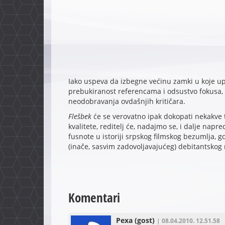
Iako uspeva da izbegne većinu zamki u koje up
prebukiranost referencama i odsustvo fokusa,
neodobravanja ovdašnjih kritičara.
Flešbek
će se verovatno ipak dokopati nekakve t
kvalitete, reditelj će, nadajmo se, i dalje nap
fusnote u istoriji srpskog filmskog bezumlja, 
(inače, sasvim zadovoljavajućeg) debitantskog 
Komentari
Pexa
(gost)
| 08.04.2010. 12.51.58