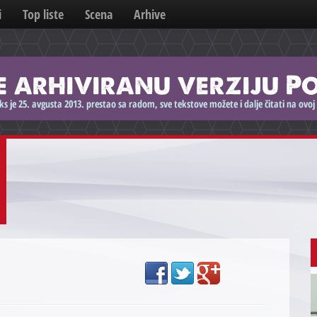
i
Top liste
Scena
Arhive