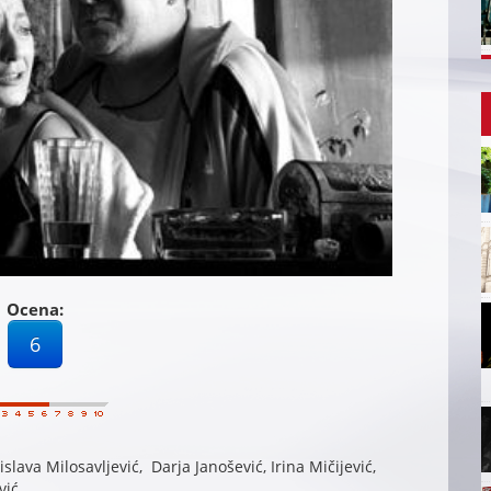
Ocena:
6
lava Milosavljević, Darja Janošević, Irina Mičijević,
vić