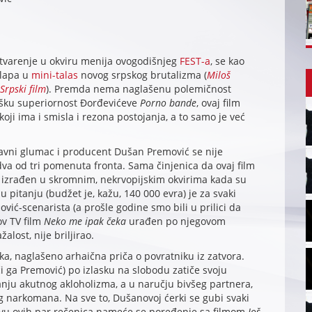
tvarenje u okviru menija ovogodišnjeg
FEST-a
, se kao
klapa u
mini-talas
novog srpskog brutalizma (
Miloš
Srpski film
). Premda nema naglašenu polemičnost
eološku superiornost Đorđevićeve
Porno bande
, ovaj film
ji ima i smisla i rezona postojanja, a to samo je već
lavni glumac i producent Dušan Premović se nije
dva od tri pomenuta fronta. Sama činjenica da ovaj film
je izrađen u skromnim, nekrvopijskim okvirima kada su
 pitanju (budžet je, kažu, 140 000 evra) je za svaki
vić-scenarista (a prošle godine smo bili u prilici da
ov TV film
Neko me ipak čeka
urađen po njegovom
alost, nije briljirao.
ska, naglašeno arhaična priča o povratniku iz zatvora.
 ga Premović) po izlasku na slobodu zatiče svoju
nju akutnog akloholizma, a u naručju bivšeg partnera,
 narkomana. Na sve to, Dušanovoj ćerki se gubi svaki
ovu ovih par rečenica nameće se poređenje sa filmom
Još