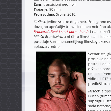
Žanr:
tranzicioni neo-noir
Trajanje:
90 min
Proizvodnja:
Srbija, 2010.
Flešbek
, jedino srpsko dugometražno igrano os
dovoljno upečatljiv tranzicioni neo-noir fino u
Branković
,
Život i smrt porno bande
i nadolazeći
Miloša Brankovića
, a ni čisto filmsku, ali i id
poseduje šarm nenametljivog filmskog ekcesa ko
aplauza vredno.
Scenarista, g
proslavio na 
postoji i da 
državne pare u
respekt. Premo
vidimo i RTS-
predlošku), naž
Flešbek
je tip
Dušan (tumači
suprugu u sta
sada notornog
trag. Na osn