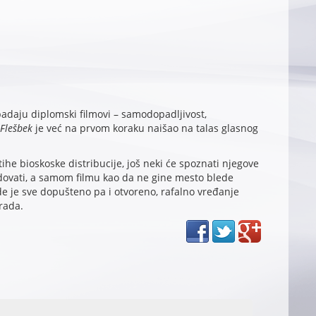
adaju diplomski filmovi – samodopadljivost,
Flešbek
je već na prvom koraku naišao na talas glasnog
ihe bioskoske distribucije, još neki će spoznati njegove
redovati, a samom filmu kao da ne gine mesto blede
gde je sve dopušteno pa i otvoreno, rafalno vređanje
rada.