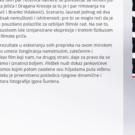
a Jelića i Dragana Kresoje (a tu je i par rimovanja na
ić i Branko Vidaković). Scenario, laureat jednog od dva
isak nemuštosti i ishitrenosti; pre bi se moglo reći da je
e pouzdano polazište za ozbiljan filmski rad. Na sve to,
ustvom iole iznijansirane ekspresije i tromim fizikusom
filmske priče.
 rezultate u eskiviranju svih prepreka na ovom minskom
ko umeće žongliranja nametnutim, zatečenim i
v film koji nam, na drugoj strani, daje za pravo da se
damo i (znatno) boljem.
Flešbek
nudi dokaz Jankovićeve
kosmos kojim potom zaodene ovu hiljadama puta viđenu
beku
je prvenstveno posledica njegove dinamične i
tora fotografije Igora Šuntera.