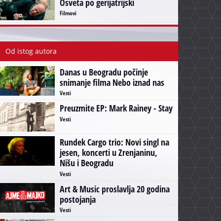
Osveta po gerijatrijski
Filmovi
Od istog autora
Danas u Beogradu počinje
snimanje filma Nebo iznad nas
Vesti
Preuzmite EP: Mark Rainey - Stay
Vesti
Rundek Cargo trio: Novi singl na
jesen, koncerti u Zrenjaninu,
Nišu i Beogradu
Vesti
Art & Music proslavlja 20 godina
postojanja
Vesti