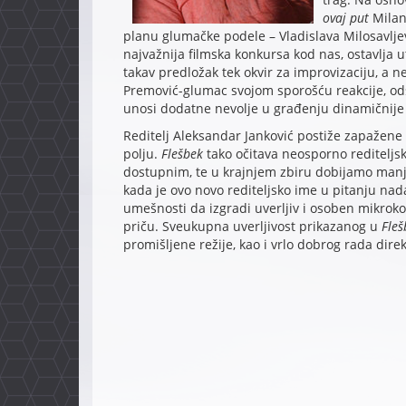
ovaj put
Milan
planu glumačke podele – Vladislava Milosavljev
najvažnija filmska konkursa kod nas, ostavlja ut
takav predložak tek okvir za improvizaciju, a n
Premović-glumac svojom sporošću reakcije, ods
unosi dodatne nevolje u građenju dinamičnije 
Reditelj Aleksandar Janković postiže zapažene
polju.
Flešbek
tako očitava neosporno rediteljs
dostupnim, te u krajnjem zbiru dobijamo manjka
kada je ovo novo rediteljsko ime u pitanju na
umešnosti da izgradi uverljiv i osoben mikro
priču. Sveukupna uverljivost prikazanog u
Fleš
promišljene režije, kao i vrlo dobrog rada direk