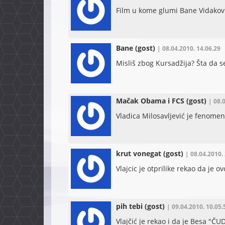
Film u kome glumi Bane Vidakovic
Bane
(gost)
| 08.04.2010. 14.06.29
Misliš zbog Kursadžija? Šta da se
Mačak Obama i FCS
(gost)
| 08.
Vladica Milosavljević je fenomen
krut vonegat
(gost)
| 08.04.2010.
Vlajcic je otprilike rekao da je o
pih tebi
(gost)
| 09.04.2010. 10.05.
Vlajčić je rekao i da je Besa "ČU