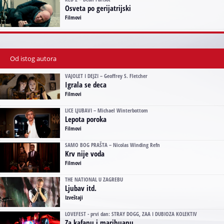
Osveta po gerijatrijski
Filmovi
Od istog autora
VAJOLET I DEJZI – Geoffrey S. Fletcher
Igrala se deca
Filmovi
LICE LJUBAVI – Michael Winterbottom
Lepota poroka
Filmovi
SAMO BOG PRAŠTA – Nicolas Winding Refn
Krv nije voda
Filmovi
THE NATIONAL U ZAGREBU
Ljubav itd.
Izveštaji
LOVEFEST - prvi dan: STRAY DOGG, ZAA I DUBIOZA KOLEKTIV
Za kafanu i marihuanu