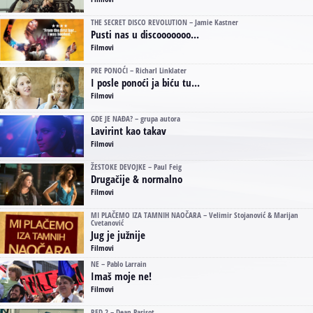
THE SECRET DISCO REVOLUTION – Jamie Kastner
Pusti nas u discooooooo...
Filmovi
PRE PONOĆI – Richarl Linklater
I posle ponoći ja biću tu...
Filmovi
GDE JE NAĐA? – grupa autora
Lavirint kao takav
Filmovi
ŽESTOKE DEVOJKE – Paul Feig
Drugačije & normalno
Filmovi
MI PLAČEMO IZA TAMNIH NAOČARA – Velimir Stojanović & Marijan
Cvetanović
Jug je južnije
Filmovi
NE – Pablo Larrain
Imaš moje ne!
Filmovi
RED 2 – Dean Parisot