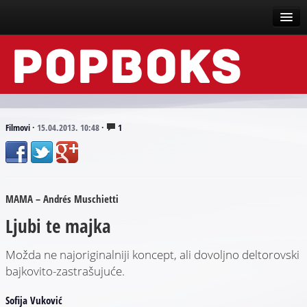
Vesti
Događaji
Recenzije
Filmovi
·
15.04.2013. 10:48
·
1
Tekstovi
Top liste
MAMA – Andrés Muschietti
Scena
Ljubi te majka
Arhive
Možda ne najoriginalniji koncept, ali dovoljno deltorovski
bajkovito-zastrašujuće.
Sofija Vuković