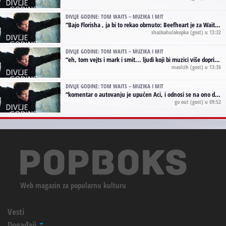
DIVLJE GODINE: TOM WAITS – MUZIKA I MIT
“
Bajo Florisha , ja bi to rekao obrnuto: Beefheart je za Waitsa, isto sto i Hendrix za Lenny Kravitza
shazkahulakopka
(gost) u 13:32
DIVLJE GODINE: TOM WAITS – MUZIKA I MIT
“
eh, tom vejts i mark i smit... ljudi koji bi muzici više doprineli da su radili kao vozači tramvaja u gsp-u.
maslcih
(gost) u 13:36
DIVLJE GODINE: TOM WAITS – MUZIKA I MIT
“
komentar o autovanju je upućen Aci, i odnosi se na ono drugo autovanje...'senzualnost Waitsa' ;)
go out
(gost) u 09:52
Web magazin za popularnu kulturu
Vesti
Događaji