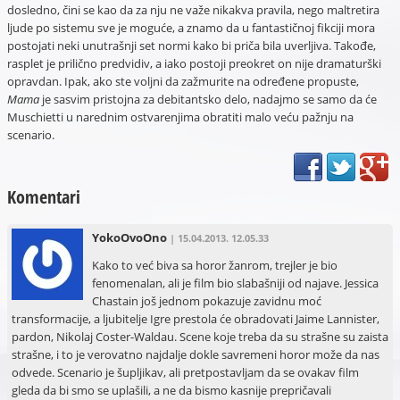
dosledno, čini se kao da za nju ne važe nikakva pravila, nego maltretira
ljude po sistemu sve je moguće, a znamo da u fantastičnoj fikciji mora
postojati neki unutrašnji set normi kako bi priča bila uverljiva. Takođe,
rasplet je prilično predvidiv, a iako postoji preokret on nije dramaturški
opravdan. Ipak, ako ste voljni da zažmurite na određene propuste,
Mama
je sasvim pristojna za debitantsko delo, nadajmo se samo da će
Muschietti u narednim ostvarenjima obratiti malo veću pažnju na
scenario.
Komentari
YokoOvoOno
| 15.04.2013. 12.05.33
Kako to već biva sa horor žanrom, trejler je bio
fenomenalan, ali je film bio slabašniji od najave. Jessica
Chastain još jednom pokazuje zavidnu moć
transformacije, a ljubitelje Igre prestola će obradovati Jaime Lannister,
pardon, Nikolaj Coster-Waldau. Scene koje treba da su strašne su zaista
strašne, i to je verovatno najdalje dokle savremeni horor može da nas
odvede. Scenario je šupljikav, ali pretpostavljam da se ovakav film
gleda da bi smo se uplašili, a ne da bismo kasnije prepričavali