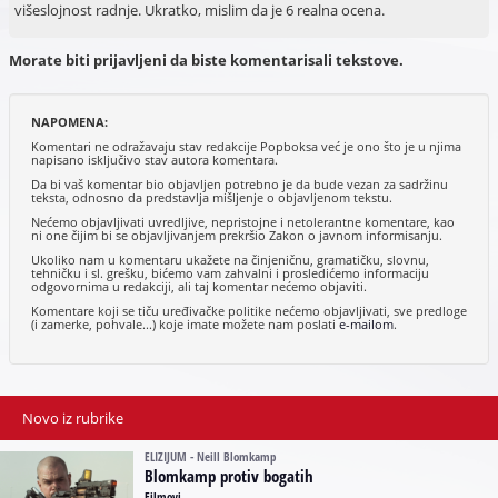
višeslojnost radnje. Ukratko, mislim da je 6 realna ocena.
Morate biti prijavljeni da biste komentarisali tekstove.
NAPOMENA:
Komentari ne odražavaju stav redakcije Popboksa već je ono što je u njima
napisano isključivo stav autora komentara.
Da bi vaš komentar bio objavljen potrebno je da bude vezan za sadržinu
teksta, odnosno da predstavlja mišljenje o objavljenom tekstu.
Nećemo objavljivati uvredljive, nepristojne i netolerantne komentare, kao
ni one čijim bi se objavljivanjem prekršio Zakon o javnom informisanju.
Ukoliko nam u komentaru ukažete na činjeničnu, gramatičku, slovnu,
tehničku i sl. grešku, bićemo vam zahvalni i prosledićemo informaciju
odgovornima u redakciji, ali taj komentar nećemo objaviti.
Komentare koji se tiču uređivačke politike nećemo objavljivati, sve predloge
(i zamerke, pohvale...) koje imate možete nam poslati
e-mailom
.
Novo iz rubrike
ELIZIJUM - Neill Blomkamp
Blomkamp protiv bogatih
Filmovi