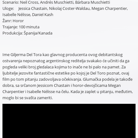
Scenario: Neil Cross, Andrés Muschietti, Bárbara Muschietti
Uloge: Jessica Chastain, Nikolaj Coster-Waldau, Megan Charpentier,
Isabelle Nélisse, Daniel Kash
Žanr: Horor
Trajanje: 100 minuta
Produkcija: Španija/Kanada
Ime Giljerma Del Tora kao glavnog producenta ovog debitantskog
ostvarenja nepoznatog argentinskog reditelja svakako će učiniti da ga
pogleda veliki broj gledalaca kojima to inače ne bi palo na pamet. Za
ljubitelje jezovite fantastične estetike po kojoj je Del Toro poznat, ovaj
film po tom pitanju zadovoljava očekivanja. Glumačka podela je takođe
dobra, sa srčanom Jessicom Chastain i horor-devojčicama Megan
Charpentier i Isabelle Nélisse na čelu. Kada je zaplet u pitanju, međutim,
moglo bi se svašta zameriti.