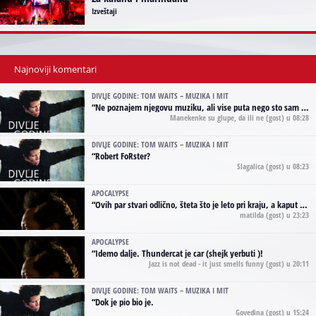
Izveštaji
Najnoviji komentari
DIVLJE GODINE: TOM WAITS – MUZIKA I MIT
“
Ne poznajem njegovu muziku, ali vise puta nego sto sam to zazeleo gledao sam njegove umjetnicke slike na raznim stranama interneta. Te stoga zakljucujem da je Tom Waits Lady Gaga muzike namrstenih, ma
Manekenke su glupe, da ili ne
(gost) u 08:28
DIVLJE GODINE: TOM WAITS – MUZIKA I MIT
“
Robert FoRster?
Slagalica
(gost) u 08:23
APOCALYPSE
“
Ovih par stvari odlično, šteta što je leto pri kraju, a kaput koji te vervoatno podseća na pirotski ćilim je iz tradicije Navaho indijanaca ;)
matilda
(gost) u 23:23
APOCALYPSE
“
Idemo dalje. Thundercat je car (shejk yerbuti )!
Jazz is not dead - it just smells funny
(gost) u 20:11
DIVLJE GODINE: TOM WAITS – MUZIKA I MIT
“
Dok je pio bio je.
Govedina
(gost) u 15:24