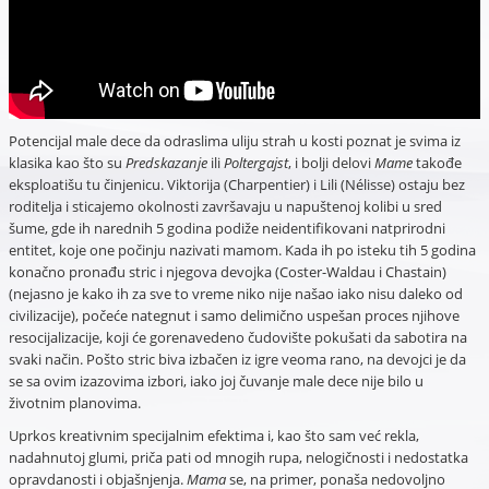
Potencijal male dece da odraslima uliju strah u kosti poznat je svima iz
klasika kao što su
Predskazanje
ili
Poltergajst
, i bolji delovi
Mame
takođe
eksploatišu tu činjenicu. Viktorija (Charpentier) i Lili (Nélisse) ostaju bez
roditelja i sticajemo okolnosti završavaju u napuštenoj kolibi u sred
šume, gde ih narednih 5 godina podiže neidentifikovani natprirodni
entitet, koje one počinju nazivati mamom. Kada ih po isteku tih 5 godina
konačno pronađu stric i njegova devojka (Coster-Waldau i Chastain)
(nejasno je kako ih za sve to vreme niko nije našao iako nisu daleko od
civilizacije), počeće nategnut i samo delimično uspešan proces njihove
resocijalizacije, koji će gorenavedeno čudovište pokušati da sabotira na
svaki način. Pošto stric biva izbačen iz igre veoma rano, na devojci je da
se sa ovim izazovima izbori, iako joj čuvanje male dece nije bilo u
životnim planovima.
Uprkos kreativnim specijalnim efektima i, kao što sam već rekla,
nadahnutoj glumi, priča pati od mnogih rupa, nelogičnosti i nedostatka
opravdanosti i objašnjenja.
Mama
se, na primer, ponaša nedovoljno