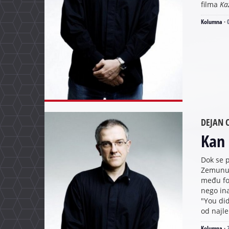
filma
Ka
Kolumna
·
DEJAN C
Kan
Dok se p
Zemunu, 
među fo
nego in
"You did
od najle
Kolumna
·