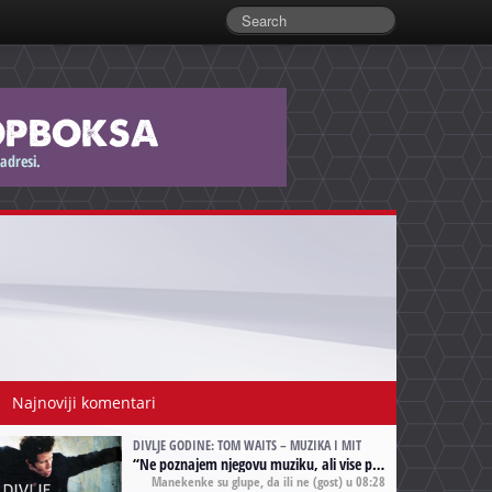
Najnoviji komentari
DIVLJE GODINE: TOM WAITS – MUZIKA I MIT
“
Ne poznajem njegovu muziku, ali vise puta nego sto sam to zazeleo gledao sam njegove umjetnicke slike na raznim stranama interneta. Te stoga zakljucujem da je Tom Waits Lady Gaga muzike namrstenih, ma
Manekenke su glupe, da ili ne
(gost) u 08:28