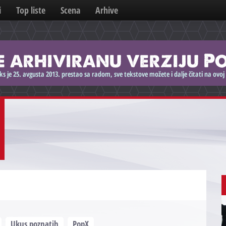
i
Top liste
Scena
Arhive
Ukus poznatih
PopX