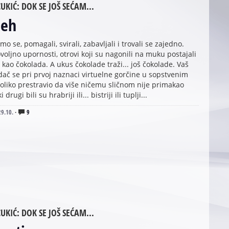
UKIĆ: DOK SE JOŠ SEĆAM...
eh
smo se, pomagali, svirali, zabavljali i trovali se zajedno.
voljno upornosti, otrovi koji su nagonili na muku postajali
i kao čokolada. A ukus čokolade traži... još čokolade. Vaš
ač se pri prvoj naznaci virtuelne gorčine u sopstvenim
oliko prestravio da više ničemu sličnom nije primakao
 drugi bili su hrabriji ili... bistriji ili tuplji...
29.10.
·
9
UKIĆ: DOK SE JOŠ SEĆAM...