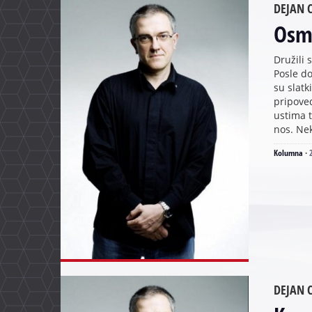
DEJAN C
Osm
Družili 
Posle do
su slatk
pripoved
ustima t
nos. Neki
Kolumna
·
DEJAN C