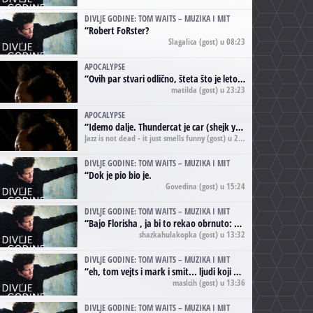
DIVLJE GODINE: TOM WAITS – MUZIKA I MIT
“
Robert FoRster?
Slagalica
(gost) u 08:23
APOCALYPSE
“
Ovih par stvari odlično, šteta što je leto pri kraju, a kaput koji te vervoatno podseća na pirotski ćilim je iz tradicije Navaho indijanaca ;)
matilda
(gost) u 23:23
APOCALYPSE
“
Idemo dalje. Thundercat je car (shejk yerbuti )!
Jazz is not dead - it just smells funny
(gost) u 20:11
DIVLJE GODINE: TOM WAITS – MUZIKA I MIT
“
Dok je pio bio je.
Govedina
(gost) u 15:24
DIVLJE GODINE: TOM WAITS – MUZIKA I MIT
“
Bajo Florisha , ja bi to rekao obrnuto: Beefheart je za Waitsa, isto sto i Hendrix za Lenny Kravitza
shazkahulakopka
(gost) u 13:32
DIVLJE GODINE: TOM WAITS – MUZIKA I MIT
“
eh, tom vejts i mark i smit... ljudi koji bi muzici više doprineli da su radili kao vozači tramvaja u gsp-u.
maslcih
(gost) u 13:36
DIVLJE GODINE: TOM WAITS – MUZIKA I MIT