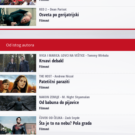
RED 2 – Dean Parisot
Osveta po gerijatrijski
Filmovi
Od istog autora
IVICA I MARICA: LOVCI NA VEŠTICE - Tommy Wirkola
Krvavi debakl
Filmovi
THE HOST - Andrew Niccol
Patetični paraziti
Filmovi
NAKON ZEMLJE - M. Night Shyamalan
Od babuna do pijavice
Filmovi
ČOVEK OD ČELIKA - Zack Snyde
Šta je to na nebu? Pola grada
Filmovi