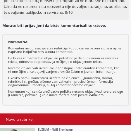
polna, statusna i td.) Reziser nije briljirao, ali ne mora sve biti nacrtano,
tako da ne razumem sta recezentu nije dovoljno razradjeno, uobliceno,
te s valjanim zakljuckom servirano. 8/10
Morate biti prijavljeni da biste komentarisali tekstove.
NAPOMENA:
Komentari ne odražavaju stav redakcije Popboksa već je ono što je u njima
napisano isključivo stav autora komentara.
Da bi vaš komentar bio objavljen potrebno je da bude vezan za sadržinu
teksta, odnosno da predstavlja mišljenje o objavljenom tekstu.
Nećemo objavljivati uvredljive, nepristojne i netolerantne komentare, kao
ni one čijim bi se objavljivanjem prekršio Zakon o javnom informisanju.
Ukoliko nam u komentaru ukažete na činjeničnu, gramatičku, slovnu,
tehničku i sl. grešku, bićemo vam zahvalni i prosledićemo informaciju
odgovornima u redakciji, ali taj komentar nećemo objaviti.
Komentare koji se tiču uređivačke politike nećemo objavljivati, sve predloge
(i zamerke, pohvale...) koje imate možete nam poslati
e-mailom
.
Novo iz rubrike
ELIZIJUM - Neill Blomkamp