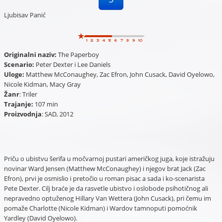
Ljubisav Panić
Originalni naziv:
The Paperboy
Scenario:
Peter Dexter i Lee Daniels
Uloge:
Matthew McConaughey, Zac Efron, John Cusack, David Oyelowo,
Nicole Kidman, Macy Gray
Žanr
: Triler
Trajanje:
107 min
Proizvodnja
: SAD, 2012
Priču o ubistvu šerifa u močvarnoj pustari američkog juga, koje istražuju
novinar Ward Jensen (Matthew McConaughey) i njegov brat Jack (Zac
Efron), prvi je osmislio i pretočio u roman pisac a sada i ko-scenarista
Pete Dexter. Cilj braće je da rasvetle ubistvo i oslobode psihotičnog ali
nepravedno optuženog Hillary Van Wettera (John Cusack), pri čemu im
pomaže Charlotte (Nicole Kidman) i Wardov tamnoputi pomoćnik
Yardley (David Oyelowo).