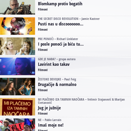
Blomkamp protiv bogatih
Filmovi
THE SECRET DISCO REVOLUTION – Jamie Kastner
Pusti nas u discooooooo...
Filmovi
PRE PONOĆI – Richarl Linklater
I posle ponoći ja biću tu...
Filmovi
GDE JE NAĐA? – grupa autora
Lavirint kao takav
Filmovi
ŽESTOKE DEVOJKE – Paul Feig
Drugačije & normalno
Filmovi
MI PLAČEMO IZA TAMNIH NAOČARA – Velimir Stojanović & Marijan
Cvetanović
Jug je južnije
Filmovi
NE – Pablo Larrain
Imaš moje ne!
Filmovi