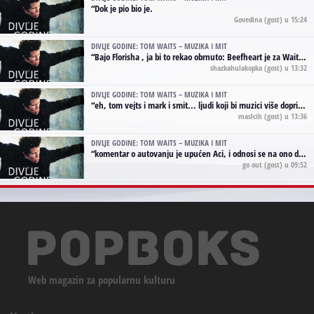
“
Dok je pio bio je.
Govedina
(gost) u 15:24
DIVLJE GODINE: TOM WAITS – MUZIKA I MIT
“
Bajo Florisha , ja bi to rekao obrnuto: Beefheart je za Waitsa, isto sto i Hendrix za Lenny Kravitza
shazkahulakopka
(gost) u 13:32
DIVLJE GODINE: TOM WAITS – MUZIKA I MIT
“
eh, tom vejts i mark i smit... ljudi koji bi muzici više doprineli da su radili kao vozači tramvaja u gsp-u.
maslcih
(gost) u 13:36
DIVLJE GODINE: TOM WAITS – MUZIKA I MIT
“
komentar o autovanju je upućen Aci, i odnosi se na ono drugo autovanje...'senzualnost Waitsa' ;)
go out
(gost) u 09:52
Web magazin za popularnu kulturu