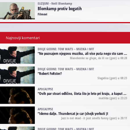
ELIZIJUM - Neill Blomkamp
Blomkamp protiv bogatih
Filmovi
Najnoviji komentari
DIVLJE GODINE: TOM WAITS – MUZIKA I MIT
“
Ne poznajem njegovu muziku, ali vise puta nego sto sam to zazeleo gledao sam njegove umjetnicke slike na raznim stranama interneta. Te stoga zakljucujem da je Tom Waits Lady Gaga muzike namrstenih, ma
Manekenke su glupe, da ili ne
(gost) u 08:28
DIVLJE GODINE: TOM WAITS – MUZIKA I MIT
“
Robert FoRster?
Slagalica
(gost) u 08:23
APOCALYPSE
“
Ovih par stvari odlično, šteta što je leto pri kraju, a kaput koji te vervoatno podseća na pirotski ćilim je iz tradicije Navaho indijanaca ;)
matilda
(gost) u 23:23
APOCALYPSE
“
Idemo dalje. Thundercat je car (shejk yerbuti )!
Jazz is not dead - it just smells funny
(gost) u 20:11
DIVLJE GODINE: TOM WAITS – MUZIKA I MIT