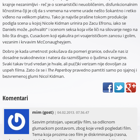
krajnje nezanimljivi - reč je o scenaristički neuobličenim, disfunkcionalnim
ličnostima čiji je cilj da s vremena na vreme urade nešto šokantno i retko
viđeno na velikom platnu. Tako je najviše prašine tokom produkcije
podigla scena u kojoj Nicole Kidman urinira po Zacu Efronu, iako se
Daniels može „pohvaliti“ i scenom seksa koja više liči na silovanje nego na
bilo šta drugo, Cusackom koji ejakulira pri voajerističkom zanosu i golim,
vezanim i krvavim McConaugheyjem.
Dobro je kada umetnost pokušava da pomeri granice, odvuče nas iz
dosadne svakodnevice i natera da razmišljamo o ljudima s margine.
Svaki takav trud vredan je hvale, ali pu(č)ki verizam nije dovoljan za
uspeh filma. Zato će se i
The Paperboy
pravedno pamtiti samo po sjajnoj i
bezvremenoj glumi Nicol Kidman.
Komentari
mim
(gost)
| 04.02.2013. 07.56.47
Sasvim pristojan, upecatljiv film, sa odlicnom
glumackom postavom, zbog koje vredi pogledati film.
Tema koja prozima ceo film je diskriminacija (rasna,