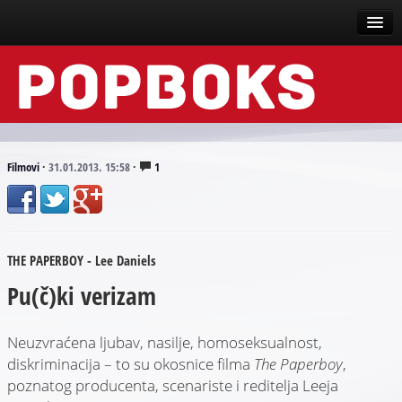
Vesti
Događaji
Recenzije
Filmovi
·
31.01.2013. 15:58
·
1
Tekstovi
Top liste
THE PAPERBOY - Lee Daniels
Scena
Pu(č)ki verizam
Arhive
Neuzvraćena ljubav, nasilje, homoseksualnost,
diskriminacija – to su okosnice filma
The Paperboy
,
poznatog producenta, scenariste i reditelja Leeja