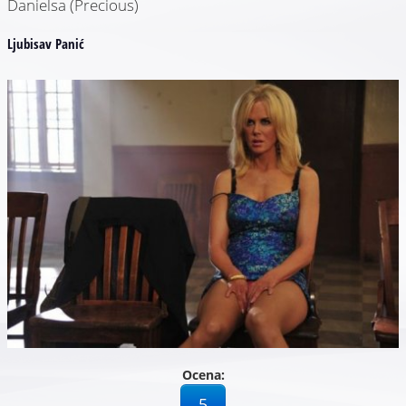
Danielsa (Precious)
Ljubisav Panić
Ocena:
5