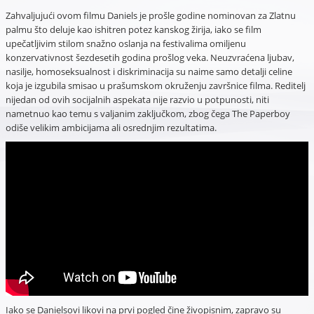
Zahvaljujući ovom filmu Daniels je prošle godine nominovan za Zlatnu
palmu što deluje kao ishitren potez kanskog žirija, iako se film
upečatljivim stilom snažno oslanja na festivalima omiljenu
konzervativnost šezdesetih godina prošlog veka. Neuzvraćena ljubav,
nasilje, homoseksualnost i diskriminacija su naime samo detalji celine
koja je izgubila smisao u prašumskom okruženju završnice filma. Reditelj
nijedan od ovih socijalnih aspekata nije razvio u potpunosti, niti
nametnuo kao temu s valjanim zaključkom, zbog čega The Paperboy
odiše velikim ambicijama ali osrednjim rezultatima.
Iako se Danielsovi likovi na prvi pogled čine živopisnim, zapravo su