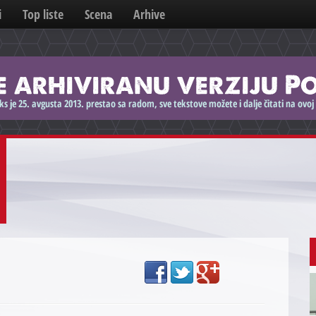
i
Top liste
Scena
Arhive