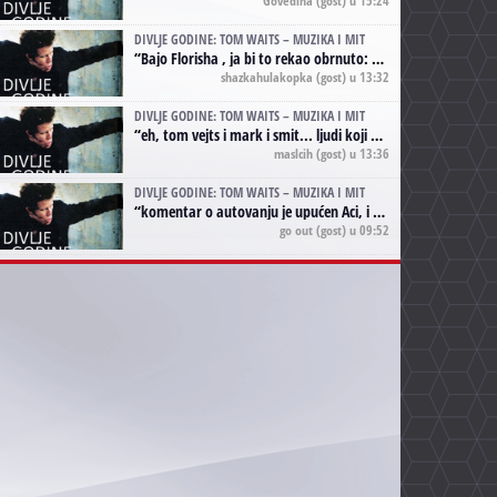
DIVLJE GODINE: TOM WAITS – MUZIKA I MIT
“
Bajo Florisha , ja bi to rekao obrnuto: Beefheart je za Waitsa, isto sto i Hendrix za Lenny Kravitza
shazkahulakopka
(gost) u 13:32
DIVLJE GODINE: TOM WAITS – MUZIKA I MIT
“
eh, tom vejts i mark i smit... ljudi koji bi muzici više doprineli da su radili kao vozači tramvaja u gsp-u.
maslcih
(gost) u 13:36
DIVLJE GODINE: TOM WAITS – MUZIKA I MIT
“
komentar o autovanju je upućen Aci, i odnosi se na ono drugo autovanje...'senzualnost Waitsa' ;)
go out
(gost) u 09:52