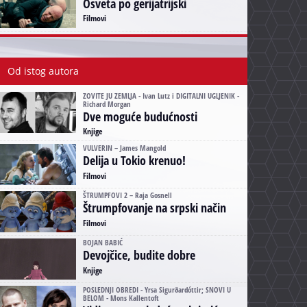
Osveta po gerijatrijski
Filmovi
Od istog autora
ZOVITE JU ZEMLJA - Ivan Lutz i DIGITALNI UGLJENIK -
Richard Morgan
Dve moguće budućnosti
Knjige
VULVERIN – James Mangold
Delija u Tokio krenuo!
Filmovi
ŠTRUMPFOVI 2 – Raja Gosnell
Štrumpfovanje na srpski način
Filmovi
BOJAN BABIĆ
Devojčice, budite dobre
Knjige
POSLEDNJI OBREDI - Yrsa Sigurðardóttir; SNOVI U
BELOM - Mons Kallentoft