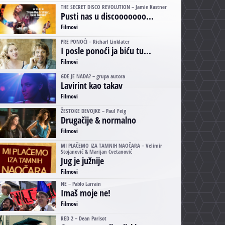
THE SECRET DISCO REVOLUTION – Jamie Kastner
Pusti nas u discooooooo...
Filmovi
PRE PONOĆI – Richarl Linklater
I posle ponoći ja biću tu...
Filmovi
GDE JE NAĐA? – grupa autora
Lavirint kao takav
Filmovi
ŽESTOKE DEVOJKE – Paul Feig
Drugačije & normalno
Filmovi
MI PLAČEMO IZA TAMNIH NAOČARA – Velimir
Stojanović & Marijan Cvetanović
Jug je južnije
Filmovi
NE – Pablo Larrain
Imaš moje ne!
Filmovi
RED 2 – Dean Parisot