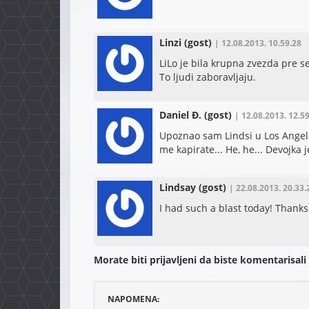
Linzi
(gost)
| 12.08.2013. 10.59.28
LiLo je bila krupna zvezda pre 
To ljudi zaboravljaju.
Daniel Đ.
(gost)
| 12.08.2013. 12.5
Upoznao sam Lindsi u Los Angele
me kapirate... He, he... Devojka
Lindsay
(gost)
| 22.08.2013. 20.33.
I had such a blast today! Thanks
Morate biti prijavljeni da biste komentarisali
NAPOMENA: