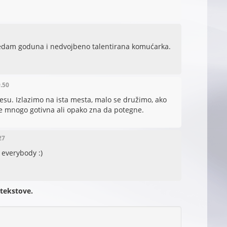
sedam goduna i nedvojbeno talentirana komućarka.
9.50
su. Izlazimo na ista mesta, malo se družimo, ako
 je mnogo gotivna ali opako zna da potegne.
27
 everybody :)
 tekstove.