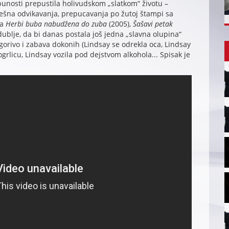
unosti prepustila holivudskom „slatkom“ životu –
pešna odvikavanja, prepucavanja po žutoj štampi sa
va
Herbi buba nabudžena do zuba
(2005),
Šašavi petak
dublje, da bi danas postala još jedna „slavna olupina“
o gorivo i zabava dokonih (Lindsay se odrekla oca, Lindsay
grlicu, Lindsay vozila pod dejstvom alkohola... Spisak je