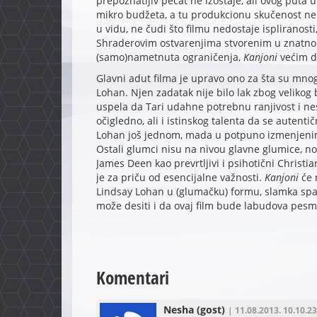
prepoznatljiv pečat ne izostaje, ali ovog puta 
mikro budžeta, a tu produkcionu skučenost ne 
u vidu, ne čudi što filmu nedostaje ispliranosti,
Shraderovim ostvarenjima stvorenim u znatno 
(samo)nametnuta ograničenja,
Kanjoni
većim d
Glavni adut filma je upravo ono za šta su mnogi
Lohan. Njen zadatak nije bilo lak zbog velikog 
uspela da Tari udahne potrebnu ranjivost i nes
očigledno, ali i istinskog talenta da se autent
Lohan još jednom, mada u potpuno izmenjenim
Ostali glumci nisu na nivou glavne glumice, no
James Deen kao prevrtljivi i psihotični Chris
je za priču od esencijalne važnosti.
Kanjoni
će 
Lindsay Lohan u (glumačku) formu, slamka spa
može desiti i da ovaj film bude labudova pesm
Komentari
Nesha
(gost)
| 11.08.2013. 10.10.23