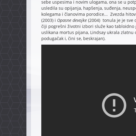
sebe uspesima i novim ulogama, ona se u potp
usledila su opijanja, hapšenja, suđenja, neus
kolegama i članovima porodice... Zvezda hito
(2003) i
Opasne devojke
(2004) tonula je je sve 
čiji pogrešni životni izbori služe kao tabloidn
uslikana mortus pijana, Lindsay ukrala zlatnu o
podugačak i, čini se, beskrajan).