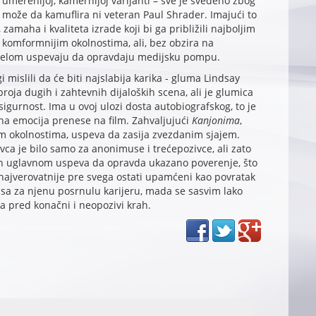
u umerenijoj, kamernijoj varijanti – sve je svedeno zbog
može da kamuflira ni veteran Paul Shrader. Imajući to
 zamaha i kvaliteta izrade koji bi ga približili najboljim
komformnijim okolnostima, ali, bez obzira na
elom uspevaju da opravdaju medijsku pompu.
 mislili da će biti najslabija karika - gluma Lindsay
broja dugih i zahtevnih dijaloških scena, ali je glumica
igurnost. Ima u ovoj ulozi dosta autobiografskog, to je
ična emocija prenese na film. Zahvaljujući
Kanjonima
,
 okolnostima, uspeva da zasija zvezdanim sjajem.
vca je bilo samo za anonimuse i trećepozivce, ali zato
tian uglavnom uspeva da opravda ukazano poverenje, što
najverovatnije pre svega ostati upamćeni kao povratak
sa za njenu posrnulu karijeru, mada se sasvim lako
a pred konačni i neopozivi krah.