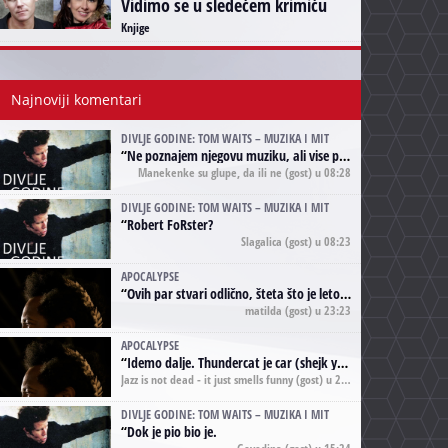
Vidimo se u sledećem krimiću
Knjige
Najnoviji komentari
DIVLJE GODINE: TOM WAITS – MUZIKA I MIT
“
Ne poznajem njegovu muziku, ali vise puta nego sto sam to zazeleo gledao sam njegove umjetnicke slike na raznim stranama interneta. Te stoga zakljucujem da je Tom Waits Lady Gaga muzike namrstenih, ma
Manekenke su glupe, da ili ne
(gost) u 08:28
DIVLJE GODINE: TOM WAITS – MUZIKA I MIT
“
Robert FoRster?
Slagalica
(gost) u 08:23
APOCALYPSE
“
Ovih par stvari odlično, šteta što je leto pri kraju, a kaput koji te vervoatno podseća na pirotski ćilim je iz tradicije Navaho indijanaca ;)
matilda
(gost) u 23:23
APOCALYPSE
“
Idemo dalje. Thundercat je car (shejk yerbuti )!
Jazz is not dead - it just smells funny
(gost) u 20:11
DIVLJE GODINE: TOM WAITS – MUZIKA I MIT
“
Dok je pio bio je.
Govedina
(gost) u 15:24