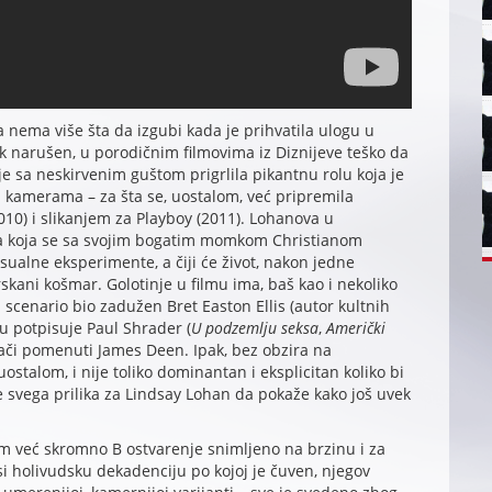
 nema više šta da izgubi kada je prihvatila ulogu u
 narušen, u porodičnim filmovima iz Diznijeve teško da
je sa neskirvenim guštom prigrlila pikantnu rolu koja je
d kamerama – za šta se, uostalom, već pripremila
010) i slikanjem za Playboy (2011). Lohanova u
sa koja se sa svojim bogatim momkom Christianom
ualne eksperimente, a čiji će život, nakon jedne
rskani košmar. Golotinje u filmu ima, baš kao i nekoliko
a scenario bio zadužen Bret Easton Ellis (autor kultnih
iju potpisuje Paul Shrader (
U podzemlju seksa
,
Američki
ači pomenuti James Deen. Ipak, bez obzira na
ostalom, i nije toliko dominantan i eksplicitan koliko bi
e svega prilika za Lindsay Lohan da pokaže kako još uvek
ilm već skromno B ostvarenje snimljeno na brzinu i za
i holivudsku dekadenciju po kojoj je čuven, njegov