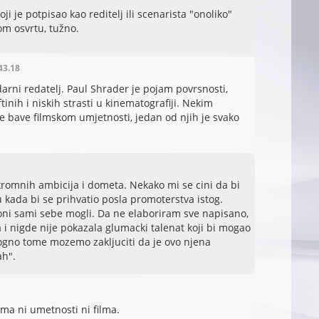
i je potpisao kao reditelj ili scenarista "onoliko"
om osvrtu, tužno.
43.18
arni redatelj. Paul Shrader je pojam povrsnosti,
inih i niskih strasti u kinematografiji. Nekim
se bave filmskom umjetnosti, jedan od njih je svako
kromnih ambicija i dometa. Nekako mi se cini da bi
u kada bi se prihvatio posla promoterstva istog.
i oni sami sebe mogli. Da ne elaboriram sve napisano,
i nigde nije pokazala glumacki talenat koji bi mogao
logno tome mozemo zakljuciti da je ovo njena
ah".
ema ni umetnosti ni filma.