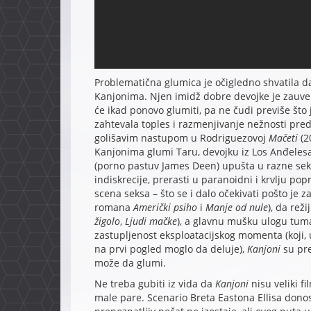
Problematična glumica je očigledno shvatila da
Kanjonima. Njen imidž dobre devojke je zauvek
će ikad ponovo glumiti, pa ne čudi previše što 
zahtevala toples i razmenjivanje nežnosti pre
golišavim nastupom u Rodriguezovoj
Mačeti
(2
Kanjonima glumi Taru, devojku iz Los Anđele
(porno pastuv James Deen) upušta u razne seks
indiskrecije, prerasti u paranoidni i krvlju pop
scena seksa – što se i dalo očekivati pošto je z
romana
Američki psiho
i
Manje od nule
), da rež
žigolo
,
Ljudi mačke
), a glavnu mušku ulogu tum
zastupljenost eksploatacijskog momenta (koji, u
na prvi pogled moglo da deluje),
Kanjoni
su pr
može da glumi.
Ne treba gubiti iz vida da
Kanjoni
nisu veliki f
male pare. Scenario Breta Eastona Ellisa donos