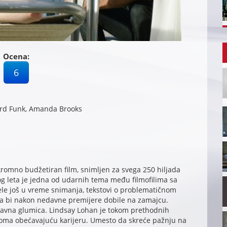
Ocena:
6
ard Funk, Amanda Brooks
romno budžetiran film, snimljen za svega 250 hiljada
vog leta je jedna od udarnih tema među filmofilima sa
čele još u vreme snimanja, tekstovi o problematičnom
da bi nakon nedavne premijere dobile na zamajcu.
avna glumica. Lindsay Lohan je tokom prethodnih
oma obećavajuću karijeru. Umesto da skreće pažnju na