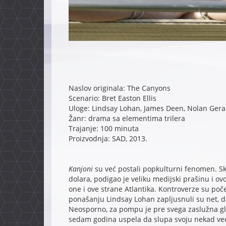
Naslov originala: The Canyons
Scenario: Bret Easton Ellis
Uloge: Lindsay Lohan, James Deen, Nolan Ger
Žanr: drama sa elementima trilera
Trajanje: 100 minuta
Proizvodnja: SAD, 2013.
Kanjoni
su već postali popkulturni fenomen. Sk
dolara, podigao je veliku medijski prašinu i o
one i ove strane Atlantika. Kontroverze su po
ponašanju Lindsay Lohan zapljusnuli su net, 
Neosporno, za pompu je pre svega zaslužna gl
sedam godina uspela da slupa svoju nekad ve