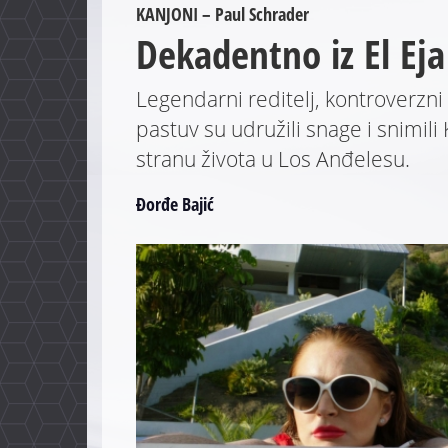
KANJONI – Paul Schrader
Dekadentno iz El Eja
Legendarni reditelj, kontroverzni
pastuv su udružili snage i snimili
stranu života u Los Anđelesu.
Đorđe Bajić