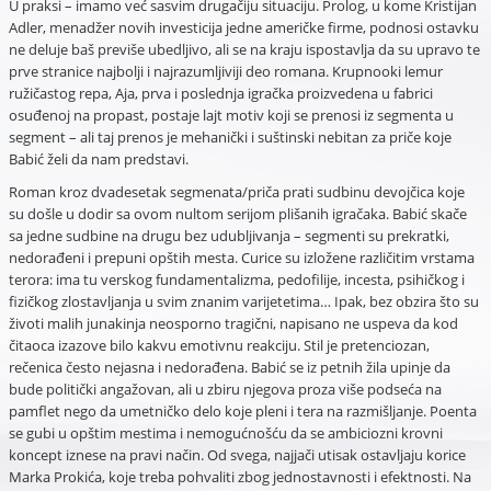
U praksi – imamo već sasvim drugačiju situaciju. Prolog, u kome Kristijan
Adler, menadžer novih investicija jedne američke firme, podnosi ostavku
ne deluje baš previše ubedljivo, ali se na kraju ispostavlja da su upravo te
prve stranice najbolji i najrazumljiviji deo romana. Krupnooki lemur
ružičastog repa, Aja, prva i poslednja igračka proizvedena u fabrici
osuđenoj na propast, postaje lajt motiv koji se prenosi iz segmenta u
segment – ali taj prenos je mehanički i suštinski nebitan za priče koje
Babić želi da nam predstavi.
Roman kroz dvadesetak segmenata/priča prati sudbinu devojčica koje
su došle u dodir sa ovom nultom serijom plišanih igračaka. Babić skače
sa jedne sudbine na drugu bez udubljivanja – segmenti su prekratki,
nedorađeni i prepuni opštih mesta. Curice su izložene različitim vrstama
terora: ima tu verskog fundamentalizma, pedofilije, incesta, psihičkog i
fizičkog zlostavljanja u svim znanim varijetetima… Ipak, bez obzira što su
životi malih junakinja neosporno tragični, napisano ne uspeva da kod
čitaoca izazove bilo kakvu emotivnu reakciju. Stil je pretenciozan,
rečenica često nejasna i nedorađena. Babić se iz petnih žila upinje da
bude politički angažovan, ali u zbiru njegova proza više podseća na
pamflet nego da umetničko delo koje pleni i tera na razmišljanje. Poenta
se gubi u opštim mestima i nemogućnošću da se ambiciozni krovni
koncept iznese na pravi način. Od svega, najjači utisak ostavljaju korice
Marka Prokića, koje treba pohvaliti zbog jednostavnosti i efektnosti. Na