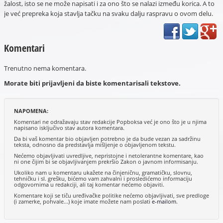
žalost, isto se ne može napisati i za ono što se nalazi između korica. A to
je već prepreka koja stavlja tačku na svaku dalju raspravu o ovom delu.
Komentari
Trenutno nema komentara.
Morate biti prijavljeni da biste komentarisali tekstove.
NAPOMENA:
Komentari ne odražavaju stav redakcije Popboksa već je ono što je u njima
napisano isključivo stav autora komentara.
Da bi vaš komentar bio objavljen potrebno je da bude vezan za sadržinu
teksta, odnosno da predstavlja mišljenje o objavljenom tekstu.
Nećemo objavljivati uvredljive, nepristojne i netolerantne komentare, kao
ni one čijim bi se objavljivanjem prekršio Zakon o javnom informisanju.
Ukoliko nam u komentaru ukažete na činjeničnu, gramatičku, slovnu,
tehničku i sl. grešku, bićemo vam zahvalni i prosledićemo informaciju
odgovornima u redakciji, ali taj komentar nećemo objaviti.
Komentare koji se tiču uređivačke politike nećemo objavljivati, sve predloge
(i zamerke, pohvale...) koje imate možete nam poslati
e-mailom
.