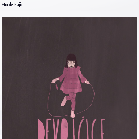
Đorđe Bajić