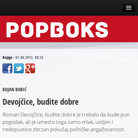
Vesti
Događaji
Recenzije
Knjige
·
07.08.2013. 08:55
Tekstovi
Top liste
BOJAN BABIĆ
Scena
Devojčice, budite dobre
Arhive
Roman Devojčice, budite dobre je trebalo da bude pun
pogodak, ali je umesto toga samo mlak, usiljen i
nedopustivo zbrzan pokušaj političke angažovanosti.