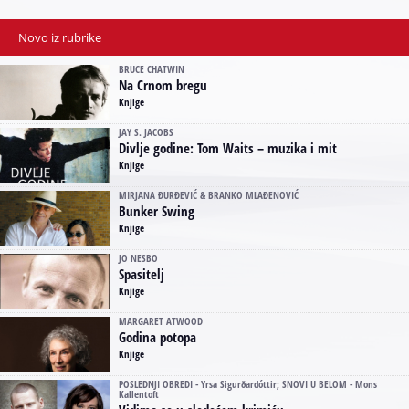
Novo iz rubrike
BRUCE CHATWIN
Na Crnom bregu
Knjige
JAY S. JACOBS
Divlje godine: Tom Waits – muzika i mit
Knjige
MIRJANA ĐURĐEVIĆ & BRANKO MLAĐENOVIĆ
Bunker Swing
Knjige
JO NESBO
Spasitelj
Knjige
MARGARET ATWOOD
Godina potopa
Knjige
POSLEDNJI OBREDI - Yrsa Sigurðardóttir; SNOVI U BELOM - Mons
Kallentoft