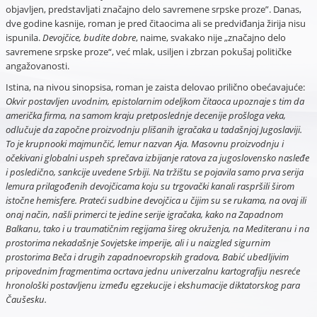
objavljen, predstavljati značajno delo savremene srpske proze”. Danas,
dve godine kasnije, roman je pred čitaocima ali se predviđanja žirija nisu
ispunila.
Devojčice, budite dobre
, naime, svakako nije „značajno delo
savremene srpske proze“, već mlak, usiljen i zbrzan pokušaj političke
angažovanosti.
Istina, na nivou sinopsisa, roman je zaista delovao prilično obećavajuće:
Okvir postavljen uvodnim, epistolarnim odeljkom čitaoca upoznaje s tim da
američka firma, na samom kraju pretposlednje decenije prošloga veka,
odlučuje da započne proizvodnju plišanih igračaka u tadašnjoj Jugoslaviji.
To je krupnooki majmunčić, lemur nazvan Aja. Masovnu proizvodnju i
očekivani globalni uspeh sprečava izbijanje ratova za jugoslovensko nasleđe
i posledično, sankcije uvedene Srbiji. Na tržištu se pojavila samo prva serija
lemura prilagođenih devojčicama koju su trgovački kanali raspršili širom
istočne hemisfere. Prateći sudbine devojčica u čijim su se rukama, na ovaj ili
onaj način, našli primerci te jedine serije igračaka, kako na Zapadnom
Balkanu, tako i u traumatičnim regijama šireg okruženja, na Mediteranu i na
prostorima nekadašnje Sovjetske imperije, ali i u naizgled sigurnim
prostorima Beča i drugih zapadnoevropskih gradova, Babić ubedljivim
pripovednim fragmentima ocrtava jednu univerzalnu kartografiju nesreće
hronološki postavljenu između egzekucije i ekshumacije diktatorskog para
Čaušesku.