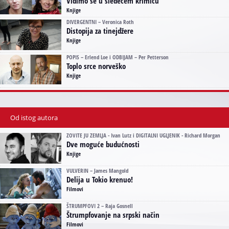
Vidimo se u sledećem krimiću
Knjige
DIVERGENTNI – Veronica Roth
Distopija za tinejdžere
Knjige
POPIS – Erlend Loe i ODBIJAM – Per Petterson
Toplo srce norveško
Knjige
Od istog autora
ZOVITE JU ZEMLJA - Ivan Lutz i DIGITALNI UGLJENIK - Richard Morgan
Dve moguće budućnosti
Knjige
VULVERIN – James Mangold
Delija u Tokio krenuo!
Filmovi
ŠTRUMPFOVI 2 – Raja Gosnell
Štrumpfovanje na srpski način
Filmovi