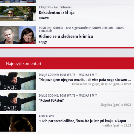
KANJONI – Paul Schrader
Dekadentno iz El Eja
Filmovi
POSLEDNJI OBREDI - Yrsa Sigurðardóttir; SNOVI U BELOM - Mons
Kallentoft
Vidimo se u sledećem krimiću
Knjige
Najnoviji komentari
DIVLJE GODINE: TOM WAITS – MUZIKA I MIT
“
Ne poznajem njegovu muziku, ali vise puta nego sto sam to zazeleo gledao sam njegove umjetnicke slike na raznim stranama interneta. Te stoga zakljucujem da je Tom Waits Lady Gaga muzike namrstenih, ma
Manekenke su glupe, da ili ne
(gost) u 08:28
DIVLJE GODINE: TOM WAITS – MUZIKA I MIT
“
Robert FoRster?
Slagalica
(gost) u 08:23
APOCALYPSE
“
Ovih par stvari odlično, šteta što je leto pri kraju, a kaput koji te vervoatno podseća na pirotski ćilim je iz tradicije Navaho indijanaca ;)
matilda
(gost) u 23:23