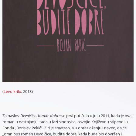
(
Levo krilo
, 2013)
Za naslov
Devojčice, budite dobre
se prvi put čulo u julu 2011, kada je ovaj
roman u nastajanju, tada u fazi sinopsisa, osvojio Književnu stipendiju
Fonda „Borislav Pekić“. Žiri je smatrao, a u obrazloženju i naveo, da će
„omnibus roman Devojčice, budite dobre, kada bude bio dovršen i