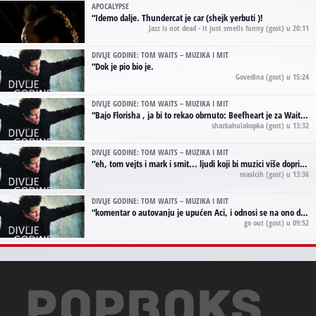
APOCALYPSE
“
Idemo dalje. Thundercat je car (shejk yerbuti )!
Jazz is not dead - it just smells funny
(gost) u 20:11
DIVLJE GODINE: TOM WAITS – MUZIKA I MIT
“
Dok je pio bio je.
Govedina
(gost) u 15:24
DIVLJE GODINE: TOM WAITS – MUZIKA I MIT
“
Bajo Florisha , ja bi to rekao obrnuto: Beefheart je za Waitsa, isto sto i Hendrix za Lenny Kravitza
shazkahulakopka
(gost) u 13:32
DIVLJE GODINE: TOM WAITS – MUZIKA I MIT
“
eh, tom vejts i mark i smit... ljudi koji bi muzici više doprineli da su radili kao vozači tramvaja u gsp-u.
maslcih
(gost) u 13:36
DIVLJE GODINE: TOM WAITS – MUZIKA I MIT
“
komentar o autovanju je upućen Aci, i odnosi se na ono drugo autovanje...'senzualnost Waitsa' ;)
go out
(gost) u 09:52