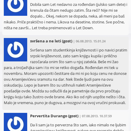
Dobila sam Let nedavno za rođendan (julsko sam dete) i
krenula da čitam nedugo zatim. Šta reći? Nije mi se
dopalo... Okej, nekom se dopada, neka, ali meni pa baš
nikako. Priče praktično i nema. Likova na desetine, stotine. Sve počne,
ništa ne završi... Let treba preimenovati u Let Down.
svršena a ne leti
(gost)
| 06.08.2013. 15.01.24
Svršena sam studentkinja književnosti i po navici pratim
srpski književnost, zato sam knjigu kupila i prilično
razočarala onim što sam u njoj zatekla. Beše mi žao
para, a tro[ad\ijka sam i to mi se retko događa. Rođendan mi tek u
novembru. Moram upozoriti čestitare da mi ni po koju cenu ne donose
ovu Arsenijevićevu sramotu na dar. Nek štede ljudi pare na ovu
oskudaciju. Lepo je barem što su utihnuli naleti Arsenijevićeve
poešadije ovde. Možda su odlučili da je pametnije da prvo pročitaju
knjigu koju tako žustro ovde brane. Ako iko od njih uopšte nešto i čita.
Malo je vremena, puno je dugova, a mozgovi na ovoj vrućini prokuvali.
Pervertita Durango
(gost)
| 07.08.2013. 10.37.59
Da li sam ja to perverzna što sam, iako nimalo ne ljubim
Arsenijevićevu književnost, nakon ove recenzije dobila