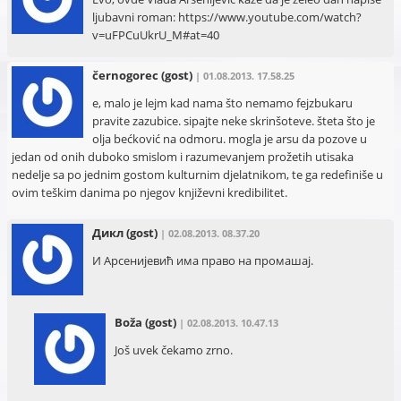
ljubavni roman: https://www.youtube.com/watch?
v=uFPCuUkrU_M#at=40
černogorec
(gost)
| 01.08.2013. 17.58.25
e, malo je lejm kad nama što nemamo fejzbukaru
pravite zazubice. sipajte neke skrinšoteve. šteta što je
olja bećković na odmoru. mogla je arsu da pozove u
jedan od onih duboko smislom i razumevanjem prožetih utisaka
nedelje sa po jednim gostom kulturnim djelatnikom, te ga redefiniše u
ovim teškim danima po njegov književni kredibilitet.
Дикл
(gost)
| 02.08.2013. 08.37.20
И Арсенијевић има право на промашај.
Boža
(gost)
| 02.08.2013. 10.47.13
Još uvek čekamo zrno.