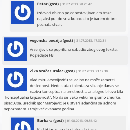
Petar
(gost)
| 31.07.2013. 20.25.47
Izdavaci obicno pojednostavljivanjem traze
najlaksi put do srca kupaca, to je barem dobro
poznata stvar.
vogonska poezija
(gost)
| 31.07.2013. 17.32.31
Arsenijevic se poprilicno uzbudio zbog ovog teksta.
Pogledajte FB
Žika Vračaruralac
(gost)
| 31.07.2013. 23.12.38
Vladimiru Arsenijeviću se jedino ne može zameriti
doslednost. Nedostatak talenta za slikanje danas se
naziva konceptualna umetnost, a analogno bi ovo bila
"konceptualna književnost". No da se 'vako veliki ne igramo žmurke,
pisac Arsa, urednik Igor Marojević, je u stvari jedančina sa jednom
nepoznatom. I traje već dvanaest godina.
Barbara
(gost)
| 01.08.2013. 09.56.12
Kad bi jos znao sta si hteo da kazes...