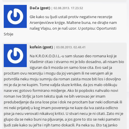
Dača
(gost)
| 02.08.2013. 17.23.52
Gle kako su ljudi ustali protiv negativne recenzije
Arsenijevićeve knjige. Maltene buna, ne dirajte nam
našeg Vlajsu, on je naš uzor. U potpisu: Oportunisti
Srbije
kofein
(gost)
| 03.08.2013. 02.48.41
Na K.R.O.K.O.D.I.L.-u sam slusao deo romana koji je
Vladimir citao i stvarno mi je bilo dosadno, ali nisam bio
siguran da li mozda on samo lose cita. Evo sad ja
procitam ovu recenziju i mogu da joj verujem ili ne verujem ali je
potvrdila neku moju sumnju da roman zaista moze biti los i dovoljno
mi je da je ne kupim. Tome valjda sluze kritike, da jos malo oblikuju
nase vec gotovo formirano misljenje. Ako bi popboks nahvalio novi
roman Ive Strljic ja tom tekstu ipak ne bih verovao jer imam
predubedjenje da ona lose pise i dok ne procitam bar neki odlomak ili
mi neki prijatelj u kog imam poverenja ne kaze da Iva zaista odlicno
pise ja necu verovati nikakvoj kritici. U stvari necu je ni citati. Zato mi je
glupo da se neko buni na pljuvanje, a jos gore to sto se neki pametni
ljudi zale kako su jel'te i njih tamo dokacili. Pa neka su. Eto taj Janko