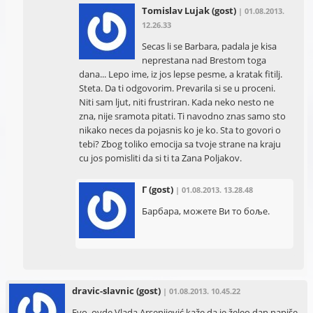
Tomislav Lujak
(gost)
| 01.08.2013.
12.26.33
Secas li se Barbara, padala je kisa
neprestana nad Brestom toga
dana... Lepo ime, iz jos lepse pesme, a kratak fitilj.
Steta. Da ti odgovorim. Prevarila si se u proceni.
Niti sam ljut, niti frustriran. Kada neko nesto ne
zna, nije sramota pitati. Ti navodno znas samo sto
nikako neces da pojasnis ko je ko. Sta to govori o
tebi? Zbog toliko emocija sa tvoje strane na kraju
cu jos pomisliti da si ti ta Zana Poljakov.
Г
(gost)
| 01.08.2013. 13.28.48
Барбара, можете Ви то боље.
dravic-slavnic
(gost)
| 01.08.2013. 10.45.22
Evo, ovde Vlada Arsenijević kaže da je želeo dan napiše