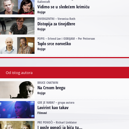
Kallentoft
Vidimo se u sledećem krimiću
Knjige
DIVERGENTNI – Veronica Roth
Distopija za tinejdžere
Knjige
POPIS – Erlend Loe i ODBIJAM – Per Petterson
Toplo srce norveško
Knjige
Od istog autora
BRUCE CHATWIN
Na Crnom bregu
Knjige
GDE JE NAĐA? – grupa autora
Lavirint kao takav
Filmovi
PRE PONOĆI – Richarl Linklater
I posle ponoći ja biću tu...