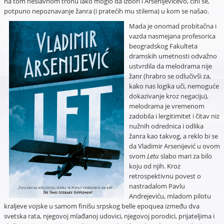
na tom neslavnom tronu lako moglo da izbori i Arsenijevićevo, čini se,
potpuno nepoznavanje žanra (i pratećih mu stilema) u kom se našao.
Mada je onomad probitačna i
vazda nasmejana profesorica
beogradskog Fakulteta
dramskih umetnosti odvažno
ustvrdila da melodrama nije
žanr (hrabro se odlučivši za,
kako nas logika uči, nemoguće
dokazivanje kroz negaciju),
melodrama je vremenom
zadobila i lergitimitet i čitav niz
nužnih odrednica i odlika
žanra kao takvog, a reklo bi se
da Vladimir Arsenijević u ovom
svom
Letu
slabo mari za bilo
koju od njih. Kroz
retrospektivnu povest o
nastradalom Pavlu
Andrejeviću, mladom pilotu
kraljeve vojske u samom finišu srpskog belle epoquea između dva
svetska rata, njegovoj mlađanoj udovici, njegovoj porodici, prijateljima i