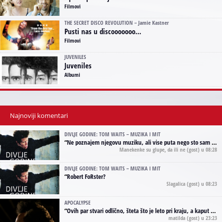
Filmovi
THE SECRET DISCO REVOLUTION – Jamie Kastner
Pusti nas u discooooooo...
Filmovi
JUVENILES
Juveniles
Albumi
Najnoviji komentari
DIVLJE GODINE: TOM WAITS – MUZIKA I MIT
“
Ne poznajem njegovu muziku, ali vise puta nego sto sam to zazeleo gledao sam njegove umjetnicke slike na raznim stranama interneta. Te stoga zakljucujem da je Tom Waits Lady Gaga muzike namrstenih, ma
Manekenke su glupe, da ili ne
(gost) u 08:28
DIVLJE GODINE: TOM WAITS – MUZIKA I MIT
“
Robert FoRster?
Slagalica
(gost) u 08:23
APOCALYPSE
“
Ovih par stvari odlično, šteta što je leto pri kraju, a kaput koji te vervoatno podseća na pirotski ćilim je iz tradicije Navaho indijanaca ;)
matilda
(gost) u 23:23