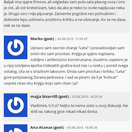
Baljak ima sjajne fimove, ali odgledao sam pola sata plavog voza i ono
je cist, ali cist kretenizam, tako da ako je neko to ovde napljuvao neka
je. Drugo ovo i nije pljuvanje. Zamenite pogrdne reci pohvalnim i
dobicete lepu ushicenu pozitivnu kritiku a ne ulizivanje. Ko se ne slaze,
nek se ne slaze.
Marko
(gost)
| 03.08.2013. 17.55.07
Upravo sam zavrsio citanje "Leta" i prezadovoljan sam
onim sto sam procitao. Knjiga je sjajno napisana,
ozbiljno i ambiciozno konstruisana, izuzetno uspesno je
u njoj ozivljena epoha tridesetih godina kod nas i u svetu i, pored svega
ostalog, cita se s izrazitom lakocom. Onda sam procitao i kritiku "Leta"
gore potpisanog Zorana Jankovica. I sad se pitam: da li je "kriticar"
uopste citao istu knjigu koju sam citao i ja?
majja bizarr05
(gost)
| 03.08.2013. 18.29.36
Vladimire, ti li si? Ne[to te nema ;esto u ovoj diskusiji. Ne
stidi se, takvog gost nikad nikad dosta.
Ana Atanas
(gost)
| 03.08.2013. 19.09.20