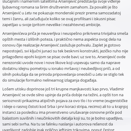
slučajnim i namernim satelitima Arsenijević predstavlja svoje viđenje
ljubavnog romana sa širim društvenim zamahom. Za povaliti je što
Arsenijević u
Letu
ne pokazuje mondenski prezir prema samozadatoj
temi i žanru, ali zaćuđujuće koliko se ovaj profilisani i iskusni pisac
zapetljao u svoje (pritom nevelike i nezahtevne) ambicije.
Arsenijevićeva priča je neuverljiva i neuspešno prikrivena trivijalna smeša
opštih mesta i izlišnih poteza, i praktično nema aspekta ovog dela na
osnovu čije realizacije Arsenijević zaslužuje pohvalu. Zaplet je gotovo
nepostojeći, svi ključni junaci su tek beskrvni konstrukti, jezičko ruho nije
prilagođeno epohi kojom se pisac ovde bavi; uz sve to, Arsenijević ovde
nerezonski uvode nove i nove likove koji uspevaju samo da naprave
dodatnu idejnu pometnju u ionako mršavoj i neubedljivoj priči, a od
silnih pokušaja da se priroda pripovedanja oneobiči u
Letu
se stiglo tek
do simulacije formalno nelinearnog izlaganja događaja.
Lošem utisku doprinose još tri krupne manjkavosti; kao prvo, Vladimir
Arsenijević se ovde silno upinje da priča dobije na težini, a opšti ton na
serioznosti prikazima atipičnih pojava za ovo tlo i to vreme (eugenističke
i ideje o rasnoj čistoti kod Srba i prvi koraci stripa, recimo) ali to u krajnjoj
instanci za posledicu ima prvenstveno urušavanje osnovne priče pod
balastom suvišnih i neučinkovitih detalja koji su, to je bolno upadljivo,
sami sebi svrha. Na tu se falinku naslanja i autorova rešenost da
uverljivost zadobije ipak prilično jeftinim trikovima, poput čestog