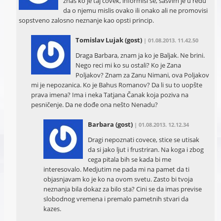
znas ko je taj covek, informisi se, sasvim je u redu
da o njemu mislis ovako ili onako ali ne promovisi
sopstveno zalosno neznanje kao opsti princip.
Tomislav Lujak
(gost)
| 01.08.2013. 11.42.50
Draga Barbara, znam ja ko je Baljak. Ne brini.
Nego reci mi ko su ostali? Ko je Zana
Poljakov? Znam za Zanu Nimani, ova Poljakov
mi je nepozanica. Ko je Bahus Romanov? Da li su to uopšte
prava imena? Ima i neka Tatjana Čanak koja poziva na
pesničenje. Da ne dođe ona nešto Nenadu?
Barbara
(gost)
| 01.08.2013. 12.12.34
Dragi nepoznati covece, stice se utisak
da si jako ljut i frustriran. Na koga i zbog
cega pitala bih se kada bi me
interesovalo. Medjutim ne pada mi na pamet da ti
objasnjavam ko je ko na ovom svetu. Zasto bi tvoja
neznanja bila dokaz za bilo sta? Cini se da imas previse
slobodnog vremena i premalo pametnih stvari da
kazes.