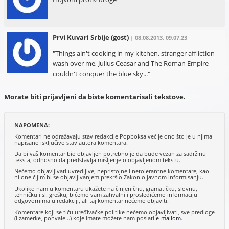
Prvi Kuvari Srbije
(gost)
| 08.08.2013. 09.07.23
"Things ain't cooking in my kitchen, stranger affliction
wash over me, Julius Ceasar and The Roman Empire
couldn't conquer the blue sky..."
Morate biti prijavljeni da biste komentarisali tekstove.
NAPOMENA:
Komentari ne odražavaju stav redakcije Popboksa već je ono što je u njima
napisano isključivo stav autora komentara.
Da bi vaš komentar bio objavljen potrebno je da bude vezan za sadržinu
teksta, odnosno da predstavlja mišljenje o objavljenom tekstu.
Nećemo objavljivati uvredljive, nepristojne i netolerantne komentare, kao
ni one čijim bi se objavljivanjem prekršio Zakon o javnom informisanju.
Ukoliko nam u komentaru ukažete na činjeničnu, gramatičku, slovnu,
tehničku i sl. grešku, bićemo vam zahvalni i prosledićemo informaciju
odgovornima u redakciji, ali taj komentar nećemo objaviti.
Komentare koji se tiču uređivačke politike nećemo objavljivati, sve predloge
(i zamerke, pohvale...) koje imate možete nam poslati
e-mailom
.