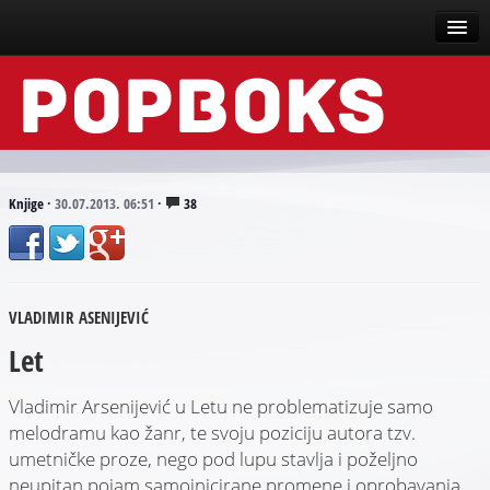
Vesti
Događaji
Recenzije
Knjige
·
30.07.2013. 06:51
·
38
Tekstovi
Top liste
VLADIMIR ASENIJEVIĆ
Scena
Let
Arhive
Vladimir Arsenijević u Letu ne problematizuje samo
melodramu kao žanr, te svoju poziciju autora tzv.
umetničke proze, nego pod lupu stavlja i poželjno
neupitan pojam samoinicirane promene i oprobavanja