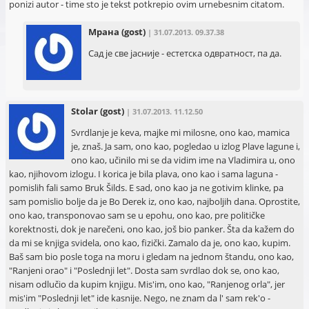
ponizi autor - time sto je tekst potkrepio ovim urnebesnim citatom.
Мрана
(gost)
| 31.07.2013. 09.37.38
Сад је све јасније - естетска одвратност, па да.
Stolar
(gost)
| 31.07.2013. 11.12.50
Svrdlanje je keva, majke mi milosne, ono kao, mamica
je, znaš. Ja sam, ono kao, pogledao u izlog Plave lagune i,
ono kao, učinilo mi se da vidim ime na Vladimira u, ono
kao, njihovom izlogu. I korica je bila plava, ono kao i sama laguna -
pomislih fali samo Bruk Šilds. E sad, ono kao ja ne gotivim klinke, pa
sam pomislio bolje da je Bo Derek iz, ono kao, najboljih dana. Oprostite,
ono kao, transponovao sam se u epohu, ono kao, pre političke
korektnosti, dok je narečeni, ono kao, još bio panker. Šta da kažem do
da mi se knjiga svidela, ono kao, fizički. Zamalo da je, ono kao, kupim.
Baš sam bio posle toga na moru i gledam na jednom štandu, ono kao,
"Ranjeni orao" i "Poslednji let". Dosta sam svrdlao dok se, ono kao,
nisam odlučio da kupim knjigu. Mis'im, ono kao, "Ranjenog orla", jer
mis'im "Poslednji let" ide kasnije. Nego, ne znam da l' sam rek'o -