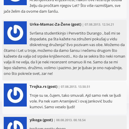
želju da pročitam njegov Let? Što više razmišljam, sve
jače želim da ovome dam šanšu.
Urke-Mamac-Za-Žene
(gost)
| 07.08.2013. 12.54.21
Svršena studentkinjo i Pervertito Durango , baš mi se
dopadate, pa šta kažete na združeni pokušaj u vidu
diskretnog druženja? Evo pozivam vas obe. Možemo da
čitamo i Let u troje, možemo da damo šansu i nečemu drugom što
kažeete da valja od srpske književnosti... Ko da se sekira što neki roman
valja ili ne velja, da li je neki recenzent omanuo ili ne. Samo da se mi
lepo slažemo, družimo, volimo i pazimo. Jer je ljubav je ono najvažnije,
ono što pokreće svet, zar ne!
Trojka.rs
(gost)
| 07.08.2013. 13.50.51
Troje su se, čujem, tako smuvali. Ajd samo nek se ljudi
vole. Pa nek vam Arsenijević i ovaj Janković budu
kumovi. Samo veselo ljudi!
yikoga
(gost)
| 08.08.2013. 00.18.54
trojkom protiv droge