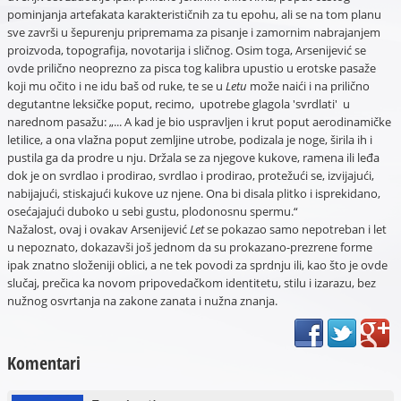
pominjanja artefakata karakterističnih za tu epohu, ali se na tom planu
sve završi u šepurenju pripremama za pisanje i zamornim nabrajanjem
proizvoda, topografija, novotarija i sličnog. Osim toga, Arsenijević se
ovde prilično neoprezno za pisca tog kalibra upustio u erotske pasaže
koji mu očito i ne idu baš od ruke, te se u
Letu
može naići i na prilično
degutantne leksičke poput, recimo, upotrebe glagola 'svrdlati' u
narednom pasažu: „... A kad je bio uspravljen i krut poput aerodinamičke
letilice, a ona vlažna poput zemljine utrobe, podizala je noge, širila ih i
pustila ga da prodre u nju. Držala se za njegove kukove, ramena ili leđa
dok je on svrdlao i prodirao, svrdlao i prodirao, protežući se, izvijajući,
nabijajući, stiskajući kukove uz njene. Ona bi disala plitko i isprekidano,
osećajajući duboko u sebi gustu, plodonosnu spermu.“
Nažalost, ovaj i ovakav Arsenijević
Let
se pokazao samo nepotreban i let
u nepoznato, dokazavši još jednom da su prokazano-prezrene forme
ipak znatno složeniji oblici, a ne tek povodi za sprdnju ili, kao što je ovde
slučaj, prečica ka novom pripovedačkom identitetu, stilu i izarazu, bez
nužnog osvrtanja na zakone zanata i nužna znanja.
Komentari