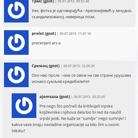
Трмс
(gost)
| 30.07.2013. 09.53.48
Хех, фотка је одговарајућа - Аресенијевић у зачудно,
скандализованој, неверица пози.
prelet
(gost)
| 30.07.2013. 11.07.16
precenjeni ars-a
Сремац
(gost)
| 30.07.2013. 12.20.39
Охо нво прсле - чим се овом на све стране урушава
ионако сумљив кредибилитет
ajemsasa
(gost)
| 30.07.2013. 20.33.05
Pre nego što počneš da kritikuješ srpske
književnike i njihova dela bio bi red da naučiš
srpski jezik. Ne kaže se "sumljiv" nego sumnjiv! I
kakve veze imaju nevladine organizacije sa bilo čim u ovom
tekstu?