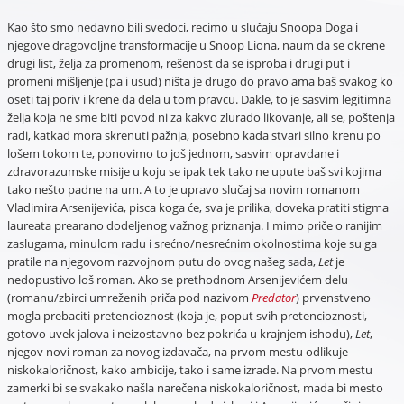
Kao što smo nedavno bili svedoci, recimo u slučaju Snoopa Doga i
njegove dragovoljne transformacije u Snoop Liona, naum da se okrene
drugi list, želja za promenom, rešenost da se isproba i drugi put i
promeni mišljenje (pa i usud) ništa je drugo do pravo ama baš svakog ko
oseti taj poriv i krene da dela u tom pravcu. Dakle, to je sasvim legitimna
želja koja ne sme biti povod ni za kakvo zlurado likovanje, ali se, poštenja
radi, katkad mora skrenuti pažnja, posebno kada stvari silno krenu po
lošem tokom te, ponovimo to još jednom, sasvim opravdane i
zdravorazumske misije u koju se ipak tek tako ne upute baš svi kojima
tako nešto padne na um. A to je upravo slučaj sa novim romanom
Vladimira Arsenijevića, pisca koga će, sva je prilika, doveka pratiti stigma
laureata prearano dodeljenog važnog priznanja. I mimo priče o ranijim
zaslugama, minulom radu i srećno/nesrećnim okolnostima koje su ga
pratile na njegovom razvojnom putu do ovog našeg sada,
Let
je
nedopustivo loš roman. Ako se prethodnom Arsenijevićem delu
(romanu/zbirci umreženih priča pod nazivom
Predator
) prvenstveno
mogla prebaciti pretencioznost (koja je, poput svih pretencioznosti,
gotovo uvek jalova i neizostavno bez pokrića u krajnjem ishodu),
Let
,
njegov novi roman za novog izdavača, na prvom mestu odlikuje
niskokaloričnost, kako ambicije, tako i same izrade. Na prvom mestu
zamerki bi se svakako našla narečena niskokaloričnost, mada bi mesto