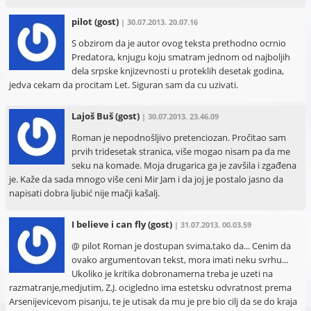
pilot
(gost)
| 30.07.2013. 20.07.16
S obzirom da je autor ovog teksta prethodno ocrnio
Predatora, knjugu koju smatram jednom od najboljih
dela srpske knjizevnosti u proteklih desetak godina,
jedva cekam da procitam Let. Siguran sam da cu uzivati.
Lajoš Buš
(gost)
| 30.07.2013. 23.46.09
Roman je nepodnošljivo pretenciozan. Pročitao sam
prvih tridesetak stranica, više mogao nisam pa da me
seku na komade. Moja drugarica ga je zavšila i zgađena
je. Kaže da sada mnogo više ceni Mir Jam i da joj je postalo jasno da
napisati dobra ljubić nije mačji kašalj.
I believe i can fly
(gost)
| 31.07.2013. 00.03.59
@ pilot Roman je dostupan svima,tako da... Cenim da
ovako argumentovan tekst, mora imati neku svrhu...
Ukoliko je kritika dobronamerna treba je uzeti na
razmatranje,medjutim, Z.J. ocigledno ima estetsku odvratnost prema
Arsenijevicevom pisanju, te je utisak da mu je pre bio cilj da se do kraja