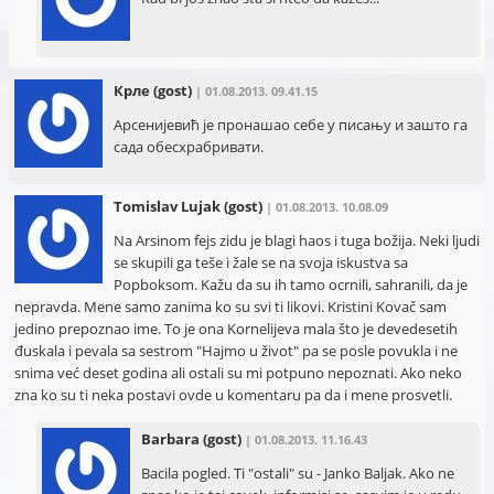
Крле
(gost)
| 01.08.2013. 09.41.15
Арсенијевић је пронашао себе у писању и зашто га
сада обесхрабривати.
Tomislav Lujak
(gost)
| 01.08.2013. 10.08.09
Na Arsinom fejs zidu je blagi haos i tuga božija. Neki ljudi
se skupili ga teše i žale se na svoja iskustva sa
Popboksom. Kažu da su ih tamo ocrnili, sahranili, da je
nepravda. Mene samo zanima ko su svi ti likovi. Kristini Kovač sam
jedino prepoznao ime. To je ona Kornelijeva mala što je devedesetih
đuskala i pevala sa sestrom "Hajmo u život" pa se posle povukla i ne
snima već deset godina ali ostali su mi potpuno nepoznati. Ako neko
zna ko su ti neka postavi ovde u komentaru pa da i mene prosvetli.
Barbara
(gost)
| 01.08.2013. 11.16.43
Bacila pogled. Ti "ostali" su - Janko Baljak. Ako ne