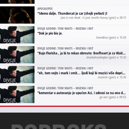
APOCALYPSE
“
Idemo dalje. Thundercat je car (shejk yerbuti )!
Jazz is not dead - it just smells funny
(gost) u 20:11
DIVLJE GODINE: TOM WAITS – MUZIKA I MIT
“
Dok je pio bio je.
Govedina
(gost) u 15:24
DIVLJE GODINE: TOM WAITS – MUZIKA I MIT
“
Bajo Florisha , ja bi to rekao obrnuto: Beefheart je za Waitsa, isto sto i Hendrix za Lenny Kravitza
shazkahulakopka
(gost) u 13:32
DIVLJE GODINE: TOM WAITS – MUZIKA I MIT
“
eh, tom vejts i mark i smit... ljudi koji bi muzici više doprineli da su radili kao vozači tramvaja u gsp-u.
maslcih
(gost) u 13:36
DIVLJE GODINE: TOM WAITS – MUZIKA I MIT
“
komentar o autovanju je upućen Aci, i odnosi se na ono drugo autovanje...'senzualnost Waitsa' ;)
go out
(gost) u 09:52