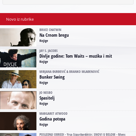
Novo iz rubrike
BRUCE CHATWIN
Na Crnom bregu
Knjige
JAY S. JACOBS
Divlje godine: Tom Waits – muzika i mit
Knjige
MIRJANA ĐURĐEVIĆ & BRANKO MLAĐENOVIĆ
Bunker Swing
Knjige
JO NESBO
Spasitelj
Knjige
MARGARET ATWOOD
Godina potopa
Knjige
POSLEDNJI OBREDI - Yrsa Sigurðardóttir; SNOVI U BELOM - Mons