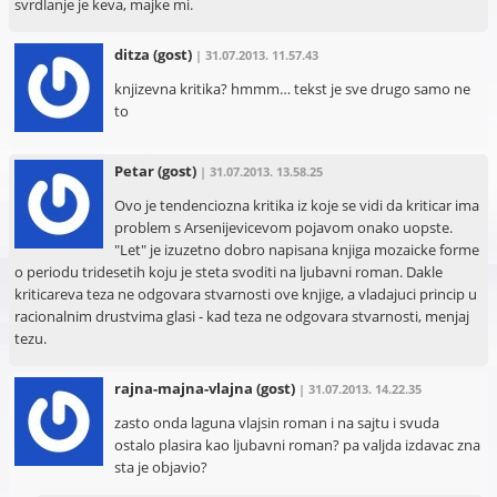
svrdlanje je keva, majke mi.
ditza
(gost)
| 31.07.2013. 11.57.43
knjizevna kritika? hmmm… tekst je sve drugo samo ne
to
Petar
(gost)
| 31.07.2013. 13.58.25
Ovo je tendenciozna kritika iz koje se vidi da kriticar ima
problem s Arsenijevicevom pojavom onako uopste.
"Let" je izuzetno dobro napisana knjiga mozaicke forme
o periodu tridesetih koju je steta svoditi na ljubavni roman. Dakle
kriticareva teza ne odgovara stvarnosti ove knjige, a vladajuci princip u
racionalnim drustvima glasi - kad teza ne odgovara stvarnosti, menjaj
tezu.
rajna-majna-vlajna
(gost)
| 31.07.2013. 14.22.35
zasto onda laguna vlajsin roman i na sajtu i svuda
ostalo plasira kao ljubavni roman? pa valjda izdavac zna
sta je objavio?