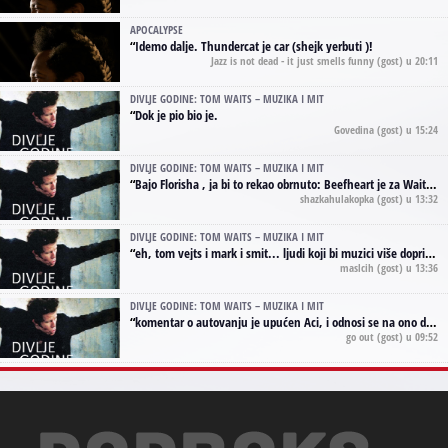
APOCALYPSE
“
Idemo dalje. Thundercat je car (shejk yerbuti )!
Jazz is not dead - it just smells funny
(gost) u 20:11
DIVLJE GODINE: TOM WAITS – MUZIKA I MIT
“
Dok je pio bio je.
Govedina
(gost) u 15:24
DIVLJE GODINE: TOM WAITS – MUZIKA I MIT
“
Bajo Florisha , ja bi to rekao obrnuto: Beefheart je za Waitsa, isto sto i Hendrix za Lenny Kravitza
shazkahulakopka
(gost) u 13:32
DIVLJE GODINE: TOM WAITS – MUZIKA I MIT
“
eh, tom vejts i mark i smit... ljudi koji bi muzici više doprineli da su radili kao vozači tramvaja u gsp-u.
maslcih
(gost) u 13:36
DIVLJE GODINE: TOM WAITS – MUZIKA I MIT
“
komentar o autovanju je upućen Aci, i odnosi se na ono drugo autovanje...'senzualnost Waitsa' ;)
go out
(gost) u 09:52