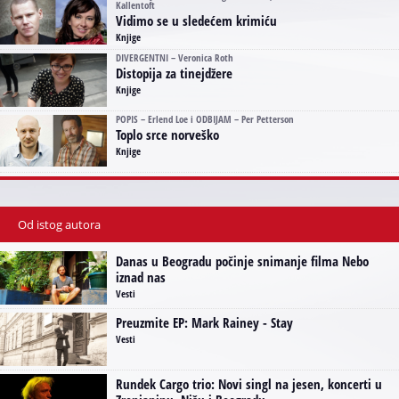
Kallentoft
Vidimo se u sledećem krimiću
Knjige
DIVERGENTNI – Veronica Roth
Distopija za tinejdžere
Knjige
POPIS – Erlend Loe i ODBIJAM – Per Petterson
Toplo srce norveško
Knjige
Od istog autora
Danas u Beogradu počinje snimanje filma Nebo
iznad nas
Vesti
Preuzmite EP: Mark Rainey - Stay
Vesti
Rundek Cargo trio: Novi singl na jesen, koncerti u