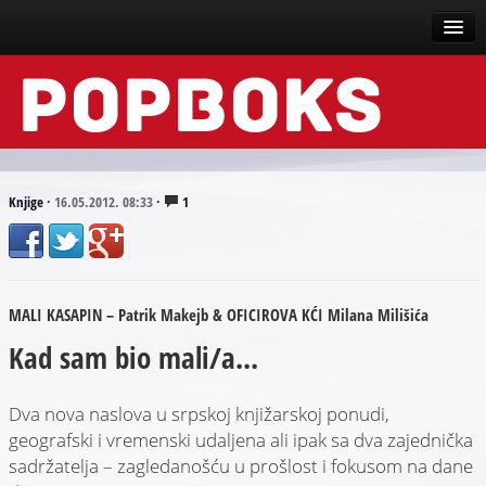
Vesti
Događaji
Recenzije
Knjige
·
16.05.2012. 08:33
·
1
Tekstovi
Top liste
MALI KASAPIN – Patrik Makejb & OFICIROVA KĆI Milana Milišića
Scena
Kad sam bio mali/a...
Arhive
Dva nova naslova u srpskoj knjižarskoj ponudi,
geografski i vremenski udaljena ali ipak sa dva zajednička
sadržatelja – zagledanošću u prošlost i fokusom na dane