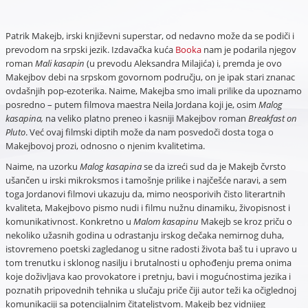
Patrik Makejb, irski književni superstar, od nedavno može da se podiči i
prevodom na srpski jezik. Izdavačka kuća
Booka
nam je podarila njegov
roman
Mali kasapin
(u prevodu Aleksandra Milajića) i, premda je ovo
Makejbov debi na srpskom govornom području, on je ipak stari znanac
ovdašnjih pop-ezoterika. Naime, Makejba smo imali prilike da upoznamo
posredno – putem filmova maestra Neila Jordana koji je, osim
Malog
kasapina,
na veliko platno preneo i kasniji Makejbov roman
Breakfast on
Pluto
. Već ovaj filmski diptih može da nam posvedoči dosta toga o
Makejbovoj prozi, odnosno o njenim kvalitetima.
Naime, na uzorku
Malog kasapina
se da izreći sud da je Makejb čvrsto
ušančen u irski mikroksmos i tamošnje prilike i najčešće naravi, a sem
toga Jordanovi filmovi ukazuju da, mimo neosporivih čisto literartnih
kvaliteta, Makejbovo pismo nudi i filmu nužnu dinamiku, živopisnost i
komunikativnost. Konkretno u
Malom kasapinu
Makejb se kroz priču o
nekoliko užasnih godina u odrastanju irskog dečaka nemirnog duha,
istovremeno poetski zagledanog u sitne radosti života baš tu i upravo u
tom trenutku i sklonog nasilju i brutalnosti u ophođenju prema onima
koje doživljava kao provokatore i pretnju, bavi i mogućnostima jezika i
poznatih pripovednih tehnika u slučaju priče čiji autor teži ka očiglednoj
komunikaciji sa potencijalnim čitateljstvom. Makejb bez vidnijeg