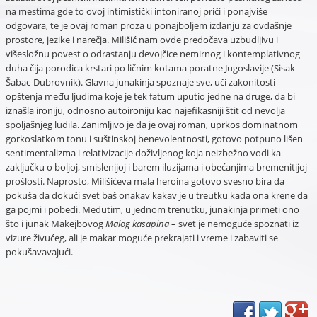
na mestima gde to ovoj intimistički intoniranoj priči i ponajviše
odgovara, te je ovaj roman proza u ponajboljem izdanju za ovdašnje
prostore, jezike i narečja. Milišić nam ovde predočava uzbudljivu i
višesložnu povest o odrastanju devojčice nemirnog i kontemplativnog
duha čija porodica krstari po ličnim kotama poratne Jugoslavije (Sisak-
Šabac-Dubrovnik). Glavna junakinja spoznaje sve, uči zakonitosti
opštenja među ljudima koje je tek fatum uputio jedne na druge, da bi
iznašla ironiju, odnosno autoironiju kao najefikasniji štit od nevolja
spoljašnjeg ludila. Zanimljivo je da je ovaj roman, uprkos dominatnom
gorkoslatkom tonu i suštinskoj benevolentnosti, gotovo potpuno lišen
sentimentalizma i relativizacije doživljenog koja neizbežno vodi ka
zaključku o boljoj, smislenijoj i barem iluzijama i obećanjima bremenitijoj
prošlosti. Naprosto, Milišićeva mala heroina gotovo svesno bira da
pokuša da dokuči svet baš onakav kakav je u treutku kada ona krene da
ga pojmi i pobedi. Međutim, u jednom trenutku, junakinja primeti ono
što i junak Makejbovog
Malog kasapina
– svet je nemoguće spoznati iz
vizure živućeg, ali je makar moguće prekrajati i vreme i zabaviti se
pokušavavajući.