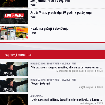
Zrenjaninu, Nišu i Beogradu
Vesti
Art & Music proslavlja 20 godina postojanja
Vesti
Hvala na pažnji i doviđenja
Tema
Najnoviji komentari
DIVLJE GODINE: TOM WAITS – MUZIKA I MIT
“
Ne poznajem njegovu muziku, ali vise puta nego sto sam to zazeleo gledao sam njegove umjetnicke slike na raznim stranama interneta. Te stoga zakljucujem da je Tom Waits Lady Gaga muzike namrstenih, ma
Manekenke su glupe, da ili ne
(gost) u 08:28
DIVLJE GODINE: TOM WAITS – MUZIKA I MIT
“
Robert FoRster?
Slagalica
(gost) u 08:23
APOCALYPSE
“
Ovih par stvari odlično, šteta što je leto pri kraju, a kaput koji te vervoatno podseća na pirotski ćilim je iz tradicije Navaho indijanaca ;)
matilda
(gost) u 23:23