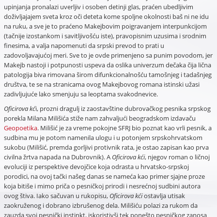
upinjanja pronalazi uverljiv i osoben detinji glas, praćen ubedljivim
doživljajajem sveta kroz oči deteta kome spoljne okolnosti baš ni ne idu
na ruku, a sve je to praćeno Makejbovim poigravanjem interpunkcijom
(tačnije izostankom i savitljivošću iste), pravopisnim uzusima i srodnim
finesima, a valja napomenuti da srpski prevod to prati u
zadovoljavajućoj meri. Sve to je ovde primenjeno sa punim povodom, jer
Makejb nastoji i potpunosti uspeva da oslika univerzum dečaka čija lična
patologija biva rimovana širom difunkcionalnošću tamošnjeg i tadašnjeg
društva, te se na stranicama ovog Makejbovog romana istinski užasi
zadivljujuće lako smenjuju sa leoptama svakodnevice.
Oficirova kć
i, prozni dragulj iz zaostavštine dubrovačkog pesnika srpskog
porekla Milana Milišića stiže nam zahvaljući beogradskom izdavaču
Geopoetika
. Milišić je za vreme pokojne SFRJ bio poznat kao vrli pesnik, a
sudbina mu je potom namenila ulogu i u potonjem srpskohrvatskom
sukobu (Milišić, premda gorljivi protivnik rata, je ostao zapisan kao prva
civilna žrtva napada na Dubrovnik). A
Oficirova kći
, njegov roman o ličnoj
evoluciji iz perspektive devojčice koja odrasta u hrvatsko-srpskoj
porodici, na ovoj tački našeg danas se nameća kao primer sjajne proze
koja bitiše i mimo priča o pesničkoj prirodi i nesrećnoj sudbini autora
ovog štiva. Iako sačuvan u rukopisu,
Oficirova kći
ostavlja utisak
zaokruženog i dobrano izbrušenog dela. Milišiću polazi za rukom da
zauzda svoj pesnički instinkt, iskoristivši tek ponešto pesničkog zanosa