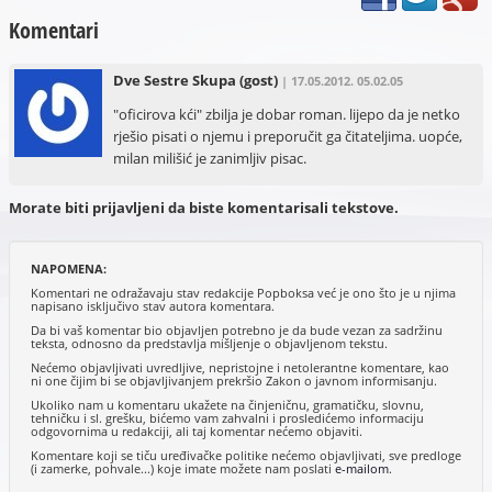
Komentari
Dve Sestre Skupa
(gost)
| 17.05.2012. 05.02.05
"oficirova kći" zbilja je dobar roman. lijepo da je netko
rješio pisati o njemu i preporučit ga čitateljima. uopće,
milan milišić je zanimljiv pisac.
Morate biti prijavljeni da biste komentarisali tekstove.
NAPOMENA:
Komentari ne odražavaju stav redakcije Popboksa već je ono što je u njima
napisano isključivo stav autora komentara.
Da bi vaš komentar bio objavljen potrebno je da bude vezan za sadržinu
teksta, odnosno da predstavlja mišljenje o objavljenom tekstu.
Nećemo objavljivati uvredljive, nepristojne i netolerantne komentare, kao
ni one čijim bi se objavljivanjem prekršio Zakon o javnom informisanju.
Ukoliko nam u komentaru ukažete na činjeničnu, gramatičku, slovnu,
tehničku i sl. grešku, bićemo vam zahvalni i prosledićemo informaciju
odgovornima u redakciji, ali taj komentar nećemo objaviti.
Komentare koji se tiču uređivačke politike nećemo objavljivati, sve predloge
(i zamerke, pohvale...) koje imate možete nam poslati
e-mailom
.