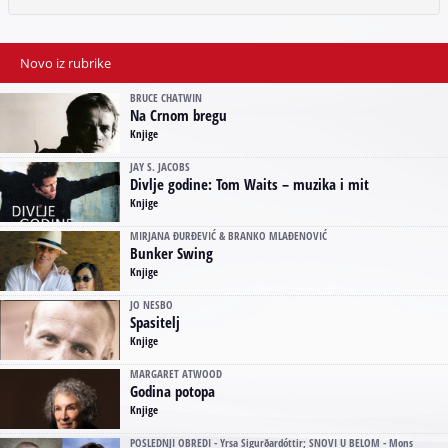
Novo iz rubrike
BRUCE CHATWIN
Na Crnom bregu
Knjige
JAY S. JACOBS
Divlje godine: Tom Waits – muzika i mit
Knjige
MIRJANA ĐURĐEVIĆ & BRANKO MLAĐENOVIĆ
Bunker Swing
Knjige
JO NESBO
Spasitelj
Knjige
MARGARET ATWOOD
Godina potopa
Knjige
POSLEDNJI OBREDI - Yrsa Sigurðardóttir; SNOVI U BELOM - Mons