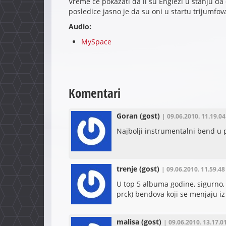
Vreme će pokazati da li su Englezi u stanju da d
posledice jasno je da su oni u startu trijumfov
Audio:
MySpace
Komentari
Goran
(gost)
| 09.06.2010. 11.19.04
Najbolji instrumentalni bend u 
trenje
(gost)
| 09.06.2010. 11.59.48
U top 5 albuma godine, sigurno, j
prck) bendova koji se menjaju i
malisa
(gost)
| 09.06.2010. 13.17.0