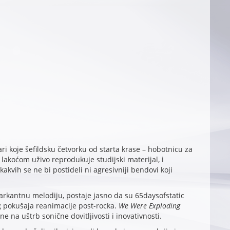
ri koje šefildsku četvorku od starta krase – hobotnicu za
lakoćom uživo reprodukuje studijski materijal, i
kakvih se ne bi postideli ni agresivniji bendovi koji
rkantnu melodiju, postaje jasno da su 65daysofstatic
g pokušaja reanimacije post-rocka.
We Were Exploding
ne na uštrb sonične dovitljivosti i inovativnosti.