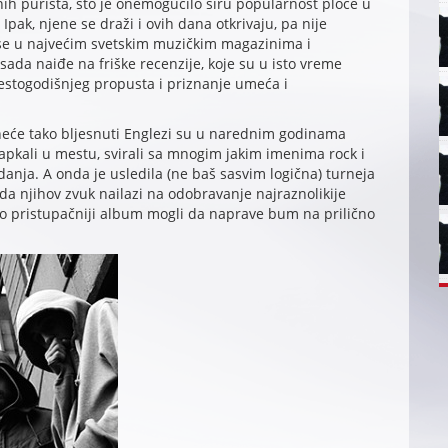
ih purista, što je onemogućilo širu popularnost ploče u
Ipak, njene se draži i ovih dana otkrivaju, pa nije
se u najvećim svetskim muzičkim magazinima i
ada naiđe na friške recenzije, koje su u isto vreme
šestogodišnjeg propusta i priznanje umeća i
eće tako bljesnuti Englezi su u narednim godinama
tapkali u mestu, svirali sa mnogim jakim imenima rock i
zdanja. A onda je usledila (ne baš sasvim logična) turneja
 da njihov zvuk nailazi na odobravanje najraznolikije
ešto pristupačniji album mogli da naprave bum na prilično