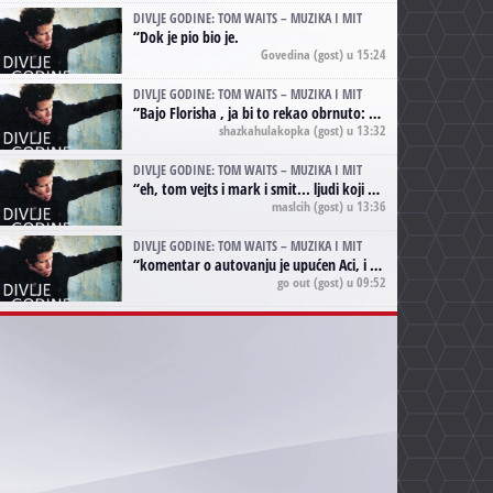
DIVLJE GODINE: TOM WAITS – MUZIKA I MIT
“
Dok je pio bio je.
Govedina
(gost) u 15:24
DIVLJE GODINE: TOM WAITS – MUZIKA I MIT
“
Bajo Florisha , ja bi to rekao obrnuto: Beefheart je za Waitsa, isto sto i Hendrix za Lenny Kravitza
shazkahulakopka
(gost) u 13:32
DIVLJE GODINE: TOM WAITS – MUZIKA I MIT
“
eh, tom vejts i mark i smit... ljudi koji bi muzici više doprineli da su radili kao vozači tramvaja u gsp-u.
maslcih
(gost) u 13:36
DIVLJE GODINE: TOM WAITS – MUZIKA I MIT
“
komentar o autovanju je upućen Aci, i odnosi se na ono drugo autovanje...'senzualnost Waitsa' ;)
go out
(gost) u 09:52