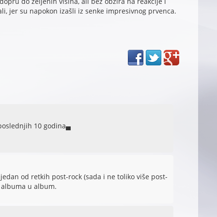
opru do željenih visina, ali bez obzira na reakcije i
ali, jer su napokon izašli iz senke impresivnog prvenca.
poslednjih 10 godina▄
edan od retkih post-rock (sada i ne toliko više post-
z albuma u album.
1