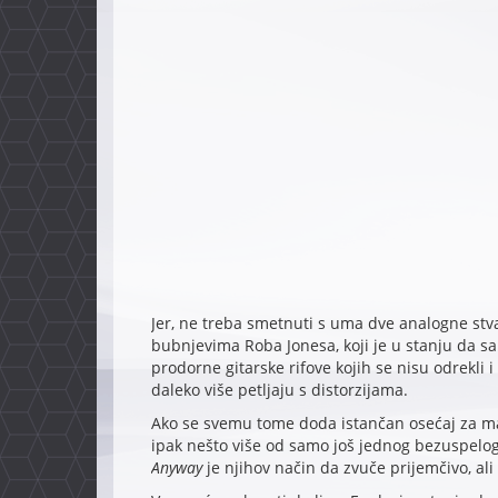
Jer, ne treba smetnuti s uma dve analogne stva
bubnjevima Roba Jonesa, koji je u stanju da sa 
prodorne gitarske rifove kojih se nisu odrekli i 
daleko više petljaju s distorzijama.
Ako se svemu tome doda istančan osećaj za ma
ipak nešto više od samo još jednog bezuspelo
Anyway
je njihov način da zvuče prijemčivo, ali 