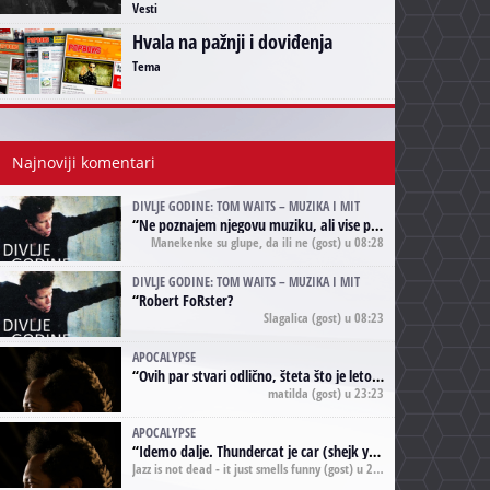
Vesti
Hvala na pažnji i doviđenja
Tema
Najnoviji komentari
DIVLJE GODINE: TOM WAITS – MUZIKA I MIT
“
Ne poznajem njegovu muziku, ali vise puta nego sto sam to zazeleo gledao sam njegove umjetnicke slike na raznim stranama interneta. Te stoga zakljucujem da je Tom Waits Lady Gaga muzike namrstenih, ma
Manekenke su glupe, da ili ne
(gost) u 08:28
DIVLJE GODINE: TOM WAITS – MUZIKA I MIT
“
Robert FoRster?
Slagalica
(gost) u 08:23
APOCALYPSE
“
Ovih par stvari odlično, šteta što je leto pri kraju, a kaput koji te vervoatno podseća na pirotski ćilim je iz tradicije Navaho indijanaca ;)
matilda
(gost) u 23:23
APOCALYPSE
“
Idemo dalje. Thundercat je car (shejk yerbuti )!
Jazz is not dead - it just smells funny
(gost) u 20:11