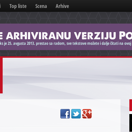
i
Top liste
Scena
Arhive