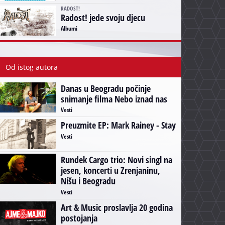
RADOST!
Radost! jede svoju djecu
Albumi
Od istog autora
Danas u Beogradu počinje
snimanje filma Nebo iznad nas
Vesti
Preuzmite EP: Mark Rainey - Stay
Vesti
Rundek Cargo trio: Novi singl na
jesen, koncerti u Zrenjaninu,
Nišu i Beogradu
Vesti
Art & Music proslavlja 20 godina
postojanja