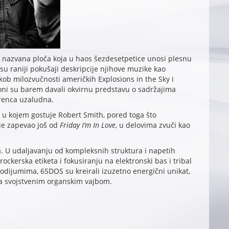
o nazvana ploča koja u haos šezdesetpetice unosi plesnu
su raniji pokušaji deskripcije njihove muzike kao
ukob milozvučnosti američkih Explosions in the Sky i
oni su barem davali okvirnu predstavu o sadržajima
erenca uzaludna.
 u kojem gostuje Robert Smith, pored toga što
 je zapevao još od
Friday I’m In Love
, u delovima zvuči kao
va. U udaljavanju od kompleksnih struktura i napetih
ockerska etiketa i fokusiranju na elektronski bas i tribal
 podijumima, 65DOS su kreirali izuzetno energični unikat,
ima svojstvenim organskim vajbom.