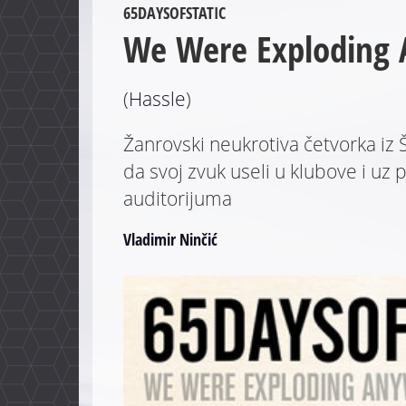
65DAYSOFSTATIC
We Were Exploding
(
Hassle
)
Žanrovski neukrotiva četvorka iz 
da svoj zvuk useli u klubove i u
auditorijuma
Vladimir Ninčić