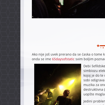
Ako nije još uvek prerano da se ćaska o tome k
onda se ime
65daysofstatic
svim boljim pozna
Debi šefildsk
simbiozu elek
kojoj je do te
sobi odigrava
muzika za one
destruktivna 
uopšte mogla k
Jedini proble