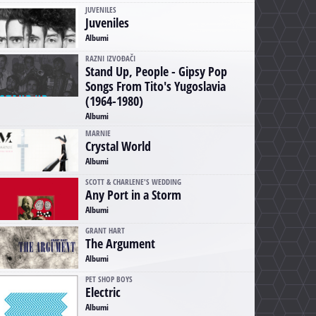
JUVENILES
Juveniles
Albumi
RAZNI IZVOĐAČI
Stand Up, People - Gipsy Pop
Songs From Tito's Yugoslavia
(1964-1980)
Albumi
MARNIE
Crystal World
Albumi
SCOTT & CHARLENE'S WEDDING
Any Port in a Storm
Albumi
GRANT HART
The Argument
Albumi
PET SHOP BOYS
Electric
Albumi