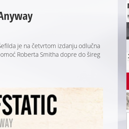
 Anyway
Šefilda je na četvrtom izdanju odlučna
z pomoć Roberta Smitha dopre do šireg