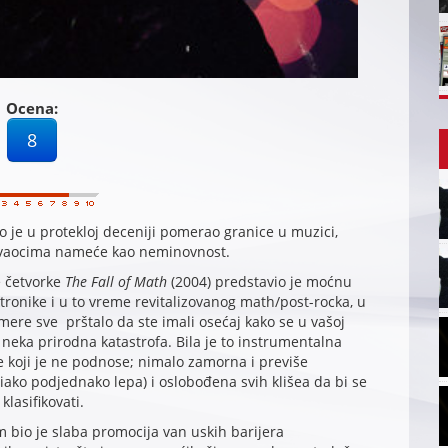
Ocena:
8
o je u protekloj deceniji pomerao granice u muzici,
vaocima nameće kao neminovnost.
e četvorke
The Fall of Math
(2004) predstavio je moćnu
tronike i u to vreme revitalizovanog math/post-rocka, u
 mere sve prštalo da ste imali osećaj kako se u vašoj
 neka prirodna katastrofa. Bila je to instrumentalna
 koji je ne podnose; nimalo zamorna i previše
(iako podjednako lepa) i oslobođena svih klišea da bi se
lasifikovati.
m bio je slaba promocija van uskih barijera