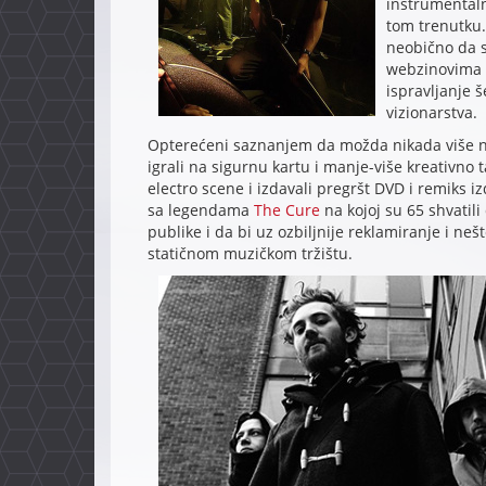
instrumentaln
tom trenutku. 
neobično da 
webzinovima s
ispravljanje 
vizionarstva.
Opterećeni saznanjem da možda nikada više n
igrali na sigurnu kartu i manje-više kreativno 
electro scene i izdavali pregršt DVD i remiks i
sa legendama
The Cure
na kojoj su 65 shvatili
publike i da bi uz ozbiljnije reklamiranje i n
statičnom muzičkom tržištu.