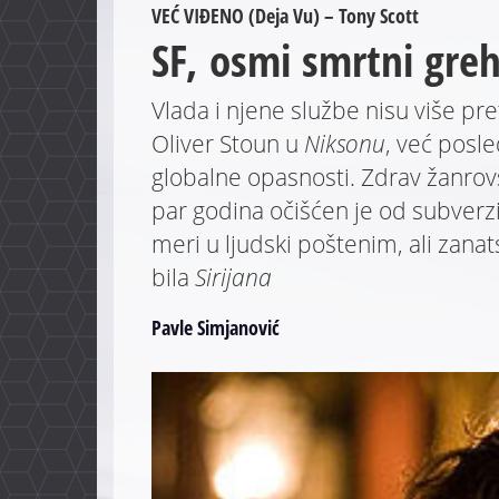
VEĆ VIĐENO (Deja Vu) – Tony Scott
SF, osmi smrtni gre
Vlada i njene službe nisu više pre
Oliver Stoun u
Niksonu
, već posle
globalne opasnosti. Zdrav žanrov
par godina očišćen je od subverzi
meri u ljudski poštenim, ali zana
bila
Sirijana
Pavle Simjanović