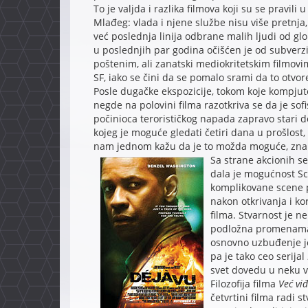
To je valjda i razlika filmova koji su se pravili
Mlađeg: vlada i njene službe nisu više pretnja
već poslednja linija odbrane malih ljudi od gl
u poslednjih par godina očišćen je od subverzi
poštenim, ali zanatski mediokritetskim filmovi
SF, iako se čini da se pomalo srami da to otvor
Posle dugačke ekspozicije, tokom koje kompju
negde na polovini filma razotkriva se da je so
počinioca terorističkog napada zapravo stari 
kojeg je moguće gledati četiri dana u prošlost
nam jednom kažu da je to možda moguće, znamo
Sa strane akcionih se
dala je mogućnost Sco
komplikovane scene p
nakon otkrivanja i kor
filma. Stvarnost je n
podložna promenama,
osnovno uzbuđenje je
pa je tako ceo serijal
svet dovedu u neku v
Filozofija filma
Već vi
četvrtini filma radi s