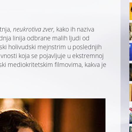
h
tnja,
neukrotiva zver,
kako ih naziva
dnja linija odbrane malih ljudi od
ski holivudski mejnstrim u poslednjih
vnosti koja se pojavljuje u ekstremnoj
tski mediokritetskim filmovima, kakva je