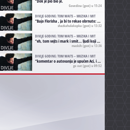
“
Dok je pio bio je.
Govedina
(gost) u 15:24
DIVLJE GODINE: TOM WAITS – MUZIKA I MIT
“
Bajo Florisha , ja bi to rekao obrnuto: Beefheart je za Waitsa, isto sto i Hendrix za Lenny Kravitza
shazkahulakopka
(gost) u 13:32
DIVLJE GODINE: TOM WAITS – MUZIKA I MIT
“
eh, tom vejts i mark i smit... ljudi koji bi muzici više doprineli da su radili kao vozači tramvaja u gsp-u.
maslcih
(gost) u 13:36
DIVLJE GODINE: TOM WAITS – MUZIKA I MIT
“
komentar o autovanju je upućen Aci, i odnosi se na ono drugo autovanje...'senzualnost Waitsa' ;)
go out
(gost) u 09:52