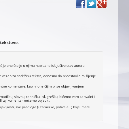
 tekstove.
je ono što je u njima napisano isključivo stav autora
e vezan za sadržinu teksta, odnosno da predstavlja mišljenje
antne komentare, kao ni one čijim bi se objavljivanjem
tičku, slovnu, tehničku i sl. grešku, bićemo vam zahvalni i
i taj komentar nećemo objaviti.
avljivati, sve predloge (i zamerke, pohvale...) koje imate