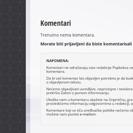
Komentari
Trenutno nema komentara.
Morate biti prijavljeni da biste komentarisali
NAPOMENA:
Komentari ne odražavaju stav redakcije Popboksa već 
komentara.
Da bi vaš komentar bio objavljen potrebno je da bud
o objavljenom tekstu.
Nećemo objavljivati uvredljive, nepristojne i netoler
prekršio Zakon o javnom informisanju.
Ukoliko nam u komentaru ukažete na činjeničnu, grama
prosledićemo informaciju odgovornima u redakciji, al
Komentare koji se tiču uređivačke politike nećemo obj
možete nam poslati
e-mailom
.