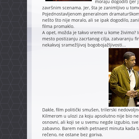
moraju dogoditi (jer 
završnim scenama. Jer, šta je zanimljivo u to
Pojednostavljenom generalnom dramaturškom a
nešto što nije moralo, ali se ipak dogodilo, zani
filma promaklo.
A opet, možda je takvo vreme u kome živimo? Inv
mesto postizanju zacrtanog cilja, zatvaranju fin
nekakvoj sramežljivoj bogobojažljivosti...
Dakle, film politički smušen, trilerski nedovolj
Kilmerom u ulozi za koju apsolutno nije bio n
osnovni, ali koji se u svemu negde izgubio, sve
zabavno. Barem nekih petnaest minuta kada taj
rečeno, ne ostane bez goriva.