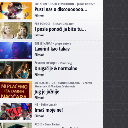
THE SECRET DISCO REVOLUTION – Jamie Kastner
Pusti nas u discooooooo...
Filmovi
PRE PONOĆI – Richarl Linklater
I posle ponoći ja biću tu...
Filmovi
GDE JE NAĐA? – grupa autora
Lavirint kao takav
Filmovi
ŽESTOKE DEVOJKE – Paul Feig
Drugačije & normalno
Filmovi
MI PLAČEMO IZA TAMNIH NAOČARA – Velimir
Stojanović & Marijan Cvetanović
Jug je južnije
Filmovi
NE – Pablo Larrain
Imaš moje ne!
Filmovi
RED 2 – Dean Parisot