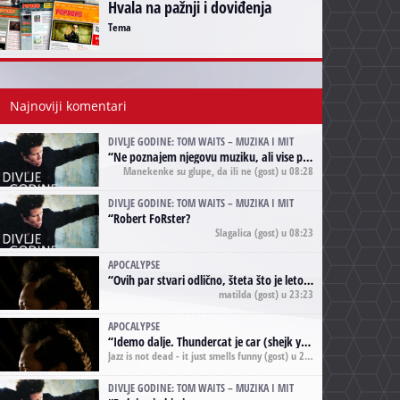
Hvala na pažnji i doviđenja
Tema
Najnoviji komentari
DIVLJE GODINE: TOM WAITS – MUZIKA I MIT
“
Ne poznajem njegovu muziku, ali vise puta nego sto sam to zazeleo gledao sam njegove umjetnicke slike na raznim stranama interneta. Te stoga zakljucujem da je Tom Waits Lady Gaga muzike namrstenih, ma
Manekenke su glupe, da ili ne
(gost) u 08:28
DIVLJE GODINE: TOM WAITS – MUZIKA I MIT
“
Robert FoRster?
Slagalica
(gost) u 08:23
APOCALYPSE
“
Ovih par stvari odlično, šteta što je leto pri kraju, a kaput koji te vervoatno podseća na pirotski ćilim je iz tradicije Navaho indijanaca ;)
matilda
(gost) u 23:23
APOCALYPSE
“
Idemo dalje. Thundercat je car (shejk yerbuti )!
Jazz is not dead - it just smells funny
(gost) u 20:11
DIVLJE GODINE: TOM WAITS – MUZIKA I MIT