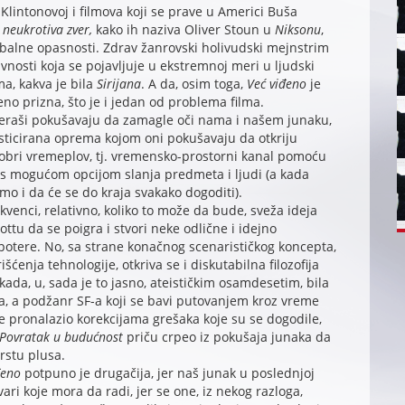
 u Klintonovoj i filmova koji se prave u Americi Buša
,
neukrotiva zver,
kako ih naziva Oliver Stoun u
Niksonu
,
obalne opasnosti. Zdrav žanrovski holivudski mejnstrim
vnosti koja se pojavljuje u ekstremnoj meri u ljudski
ma, kakva je bila
Sirijana
. A da, osim toga,
Već viđeno
je
eno prizna, što je i jedan od problema filma.
teraši pokušavaju da zamagle oči nama i našem junaku,
fisticirana oprema kojom oni pokušavaju da otkriju
dobri vremeplov, tj. vremensko-prostorni kanal pomoću
, s mogućom opcijom slanja predmeta i ljudi (a kada
 i da će se do kraja svakako dogoditi).
kvenci, relativno, koliko to može da bude, sveža ideja
ttu da se poigra i stvori neke odlične i idejno
otere. No, sa strane konačnog scenarističkog koncepta,
išćenja tehnologije, otkriva se i diskutabilna filozofija
ekada, u, sada je to jasno, ateističkim osamdesetim, bila
 a podžanr SF-a koji se bavi putovanjem kroz vreme
 pronalazio korekcijama grešaka koje su se dogodile,
Povratak u budućnost
priču crpeo iz pokušaja junaka da
rstu plusa.
đeno
potpuno je drugačija, jer naš junak u poslednjoj
tvari koje mora da radi, jer se one, iz nekog razloga,