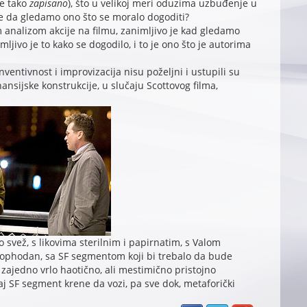
je tako
zapisano
), što u velikoj meri oduzima uzbuđenje u
me da gledamo ono što se moralo dogoditi?
nalizom akcije na filmu, zanimljivo je kad gledamo
mljivo je to kako se dogodilo, i to je ono što je autorima
entivnost i improvizacija nisu poželjni i ustupili su
ansijske konstrukcije, u slučaju Scottovog filma,
no svež, s likovima sterilnim i papirnatim, s Valom
eophodan, sa SF segmentom koji bi trebalo da bude
 zajedno vrlo haotično, ali mestimično pristojno
 SF segment krene da vozi, pa sve dok, metaforički