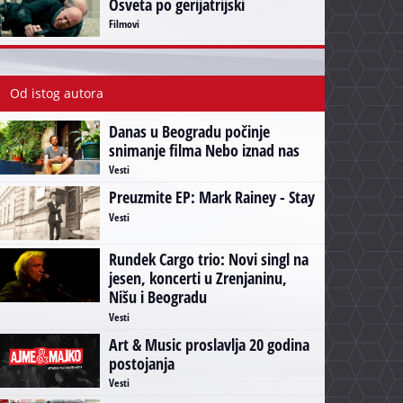
Osveta po gerijatrijski
Filmovi
Od istog autora
Danas u Beogradu počinje
snimanje filma Nebo iznad nas
Vesti
Preuzmite EP: Mark Rainey - Stay
Vesti
Rundek Cargo trio: Novi singl na
jesen, koncerti u Zrenjaninu,
Nišu i Beogradu
Vesti
Art & Music proslavlja 20 godina
postojanja
Vesti