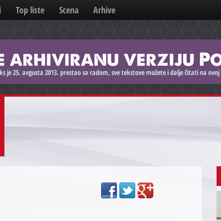
i
Top liste
Scena
Arhive