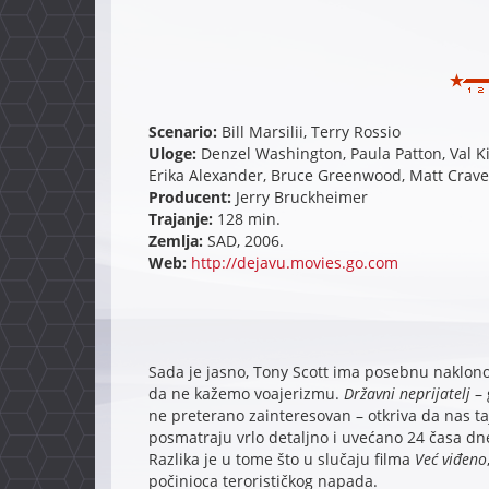
Scenario:
Bill Marsilii, Terry Rossio
Uloge:
Denzel Washington, Paula Patton, Val K
Erika Alexander, Bruce Greenwood, Matt Crav
Producent:
Jerry Bruckheimer
Trajanje:
128 min.
Zemlja:
SAD, 2006.
Web:
http://dejavu.movies.go.com
Sada je jasno, Tony Scott ima posebnu naklon
da ne kažemo voajerizmu.
Državni neprijatelj
– 
ne preterano zainteresovan – otkriva da nas ta
posmatraju vrlo detaljno i uvećano 24 časa dn
Razlika je u tome što u slučaju filma
Već viđeno
počinioca terorističkog napada.