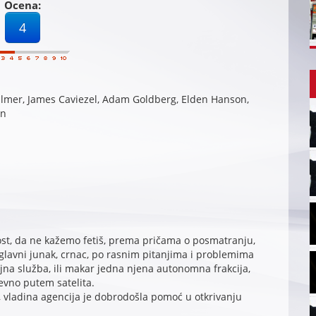
Ocena:
4
ilmer, James Caviezel, Adam Goldberg, Elden Hanson,
en
ost, da ne kažemo fetiš, prema pričama o posmatranju,
glavni junak, crnac, po rasnim pitanjima i problemima
jna služba, ili makar jedna njena autonomna frakcija,
evno putem satelita.
, vladina agencija je dobrodošla pomoć u otkrivanju