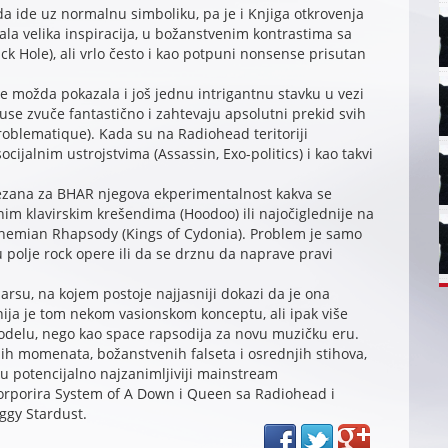
da ide uz normalnu simboliku, pa je i Knjiga otkrovenja
ala velika inspiracija, u božanstvenim kontrastima sa
 Hole), ali vrlo često i kao potpuni nonsense prisutan
e možda pokazala i još jednu intrigantnu stavku u vezi
se zvuče fantastično i zahtevaju apsolutni prekid svih
Problematique). Kada su na Radiohead teritoriji
cijalnim ustrojstvima (Assassin, Exo-politics) i kao takvi
 vezana za BHAR njegova ekperimentalnost kakva se
šnim klavirskim krešendima (Hoodoo) ili najočiglednije na
hemian Rhapsody (Kings of Cydonia). Problem je samo
olje rock opere ili da se drznu da naprave pravi
arsu, na kojem postoje najjasniji dokazi da je ona
nija je tom nekom vasionskom konceptu, ali ipak više
 odelu, nego kao space rapsodija za novu muzičku eru.
ih momenata, božanstvenih falseta i osrednjih stihova,
u potencijalno najzanimljiviji mainstream
korporira System of A Down i Queen sa Radiohead i
iggy Stardust.