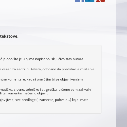
 tekstove.
je ono što je u njima napisano isključivo stav autora
e vezan za sadržinu teksta, odnosno da predstavlja mišljenje
antne komentare, kao ni one čijim bi se objavljivanjem
tičku, slovnu, tehničku i sl. grešku, bićemo vam zahvalni i
i taj komentar nećemo objaviti.
avljivati, sve predloge (i zamerke, pohvale...) koje imate