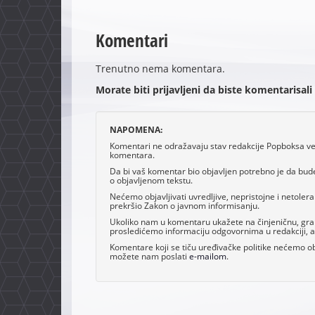
Komentari
Trenutno nema komentara.
Morate biti prijavljeni da biste komentarisali
NAPOMENA:
Komentari ne odražavaju stav redakcije Popboksa već 
komentara.
Da bi vaš komentar bio objavljen potrebno je da bud
o objavljenom tekstu.
Nećemo objavljivati uvredljive, nepristojne i netoler
prekršio Zakon o javnom informisanju.
Ukoliko nam u komentaru ukažete na činjeničnu, grama
prosledićemo informaciju odgovornima u redakciji, al
Komentare koji se tiču uređivačke politike nećemo obj
možete nam poslati
e-mailom
.