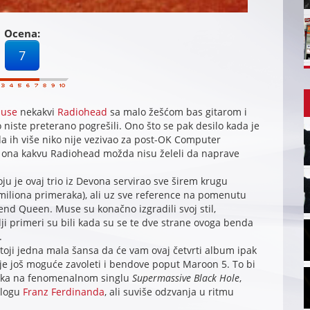
Ocena:
7
use
nekakvi
Radiohead
sa malo žešćom bas gitarom i
 niste preterano pogrešili. Ono što se pak desilo kada je
da ih više niko nije vezivao za post-OK Computer
 ona kakvu Radiohead možda nisu želeli da naprave
ju je ovaj trio iz Devona servirao sve širem krugu
 miliona primeraka), ali uz sve reference na pomenutu
bend Queen. Muse su konačno izgradili svoj stil,
lji primeri su bili kada su se te dve strane ovoga benda
.
stoji jedna mala šansa da će vam ovaj četvrti album ipak
a je još moguće zavoleti i bendove poput Maroon 5. To bi
unka na fenomenalnom singlu
Supermassive Black Hole
,
alogu
Franz Ferdinanda
, ali suviše odzvanja u ritmu