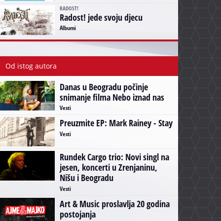
RADOST!
Radost! jede svoju djecu
Albumi
Od istog autora
Danas u Beogradu počinje
snimanje filma Nebo iznad nas
Vesti
Preuzmite EP: Mark Rainey - Stay
Vesti
Rundek Cargo trio: Novi singl na
jesen, koncerti u Zrenjaninu,
Nišu i Beogradu
Vesti
Art & Music proslavlja 20 godina
postojanja