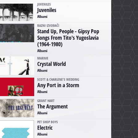
JUVENILES
Juveniles
Albumi
RAZNI IZVOĐAČI
Stand Up, People - Gipsy Pop
Songs From Tito's Yugoslavia
(1964-1980)
Albumi
MARNIE
Crystal World
Albumi
SCOTT & CHARLENE'S WEDDING
Any Port in a Storm
Albumi
GRANT HART
The Argument
Albumi
PET SHOP BOYS
Electric
Albumi