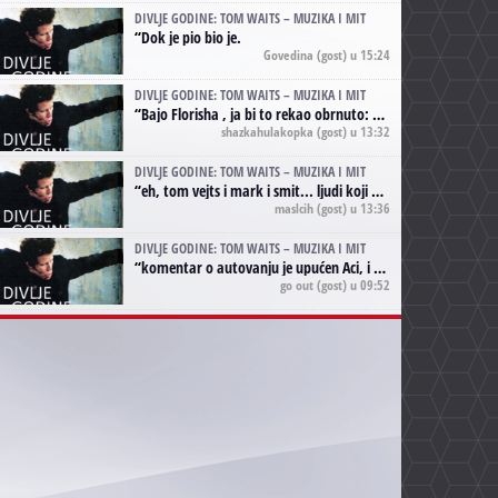
DIVLJE GODINE: TOM WAITS – MUZIKA I MIT
“
Dok je pio bio je.
Govedina
(gost) u 15:24
DIVLJE GODINE: TOM WAITS – MUZIKA I MIT
“
Bajo Florisha , ja bi to rekao obrnuto: Beefheart je za Waitsa, isto sto i Hendrix za Lenny Kravitza
shazkahulakopka
(gost) u 13:32
DIVLJE GODINE: TOM WAITS – MUZIKA I MIT
“
eh, tom vejts i mark i smit... ljudi koji bi muzici više doprineli da su radili kao vozači tramvaja u gsp-u.
maslcih
(gost) u 13:36
DIVLJE GODINE: TOM WAITS – MUZIKA I MIT
“
komentar o autovanju je upućen Aci, i odnosi se na ono drugo autovanje...'senzualnost Waitsa' ;)
go out
(gost) u 09:52