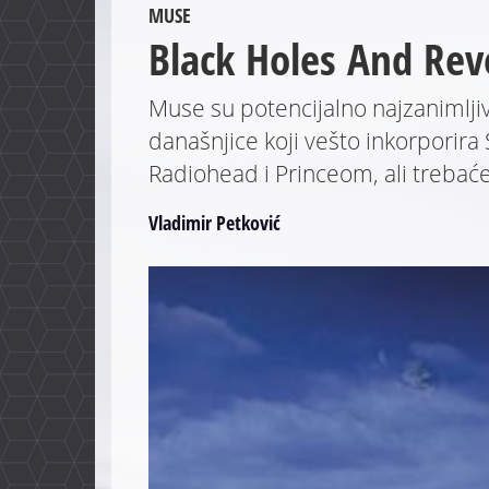
MUSE
Black Holes And Rev
Muse su potencijalno najzanimlji
današnjice koji vešto inkorporir
Radiohead i Princeom, ali trebaće
Vladimir Petković