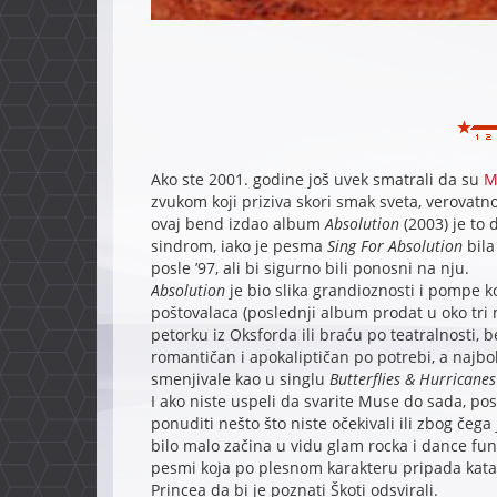
Ako ste 2001. godine još uvek smatrali da su
M
zvukom koji priziva skori smak sveta, verovatno
ovaj bend izdao album
Absolution
(2003) je to 
sindrom, iako je pesma
Sing For Absolution
bila
posle ’97, ali bi sigurno bili ponosni na nju.
Absolution
je bio slika grandioznosti i pompe ko
poštovalaca (poslednji album prodat u oko tri
petorku iz Oksforda ili braću po teatralnosti, 
romantičan i apokaliptičan po potrebi, a najbo
smenjivale kao u singlu
Butterflies & Hurricanes
I ako niste uspeli da svarite Muse do sada, po
ponuditi nešto što niste očekivali ili zbog čeg
bilo malo začina u vidu glam rocka i dance f
pesmi koja po plesnom karakteru pripada kat
Princea da bi je poznati Škoti odsvirali.