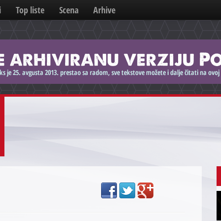
i
Top liste
Scena
Arhive