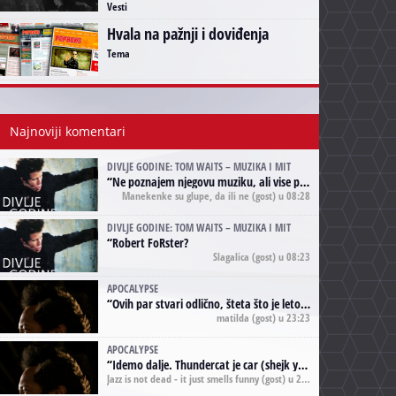
Vesti
Hvala na pažnji i doviđenja
Tema
Najnoviji komentari
DIVLJE GODINE: TOM WAITS – MUZIKA I MIT
“
Ne poznajem njegovu muziku, ali vise puta nego sto sam to zazeleo gledao sam njegove umjetnicke slike na raznim stranama interneta. Te stoga zakljucujem da je Tom Waits Lady Gaga muzike namrstenih, ma
Manekenke su glupe, da ili ne
(gost) u 08:28
DIVLJE GODINE: TOM WAITS – MUZIKA I MIT
“
Robert FoRster?
Slagalica
(gost) u 08:23
APOCALYPSE
“
Ovih par stvari odlično, šteta što je leto pri kraju, a kaput koji te vervoatno podseća na pirotski ćilim je iz tradicije Navaho indijanaca ;)
matilda
(gost) u 23:23
APOCALYPSE
“
Idemo dalje. Thundercat je car (shejk yerbuti )!
Jazz is not dead - it just smells funny
(gost) u 20:11