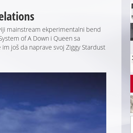
elations
viji mainstream ekperimentalni bend
a System of A Down i Queen sa
 im još da naprave svoj Ziggy Stardust