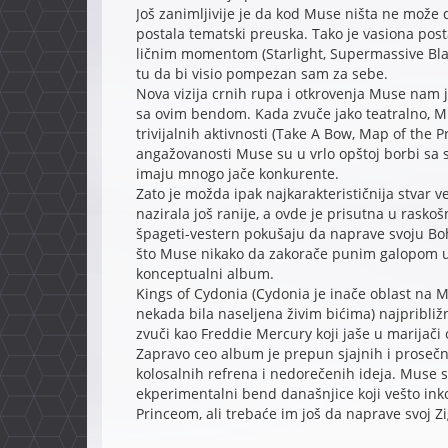
Još zanimljivije je da kod Muse ništa ne može 
postala tematski preuska. Tako je vasiona post
ličnim momentom (Starlight, Supermassive Black
tu da bi visio pompezan sam za sebe.
Nova vizija crnih rupa i otkrovenja Muse nam j
sa ovim bendom. Kada zvuče jako teatralno, Mu
trivijalnih aktivnosti (Take A Bow, Map of the 
angažovanosti Muse su u vrlo opštoj borbi sa so
imaju mnogo jače konkurente.
Zato je možda ipak najkarakterističnija stvar
nazirala još ranije, a ovde je prisutna u rasko
špageti-vestern pokušaju da naprave svoju Bo
što Muse nikako da zakorače punim galopom u p
konceptualni album.
Kings of Cydonia (Cydonia je inače oblast na M
nekada bila naseljena živim bićima) najpribliž
zvuči kao Freddie Mercury koji jaše u marijači
Zapravo ceo album je prepun sjajnih i prosečn
kolosalnih refrena i nedorečenih ideja. Muse s
ekperimentalni bend današnjice koji vešto in
Princeom, ali trebaće im još da naprave svoj Z