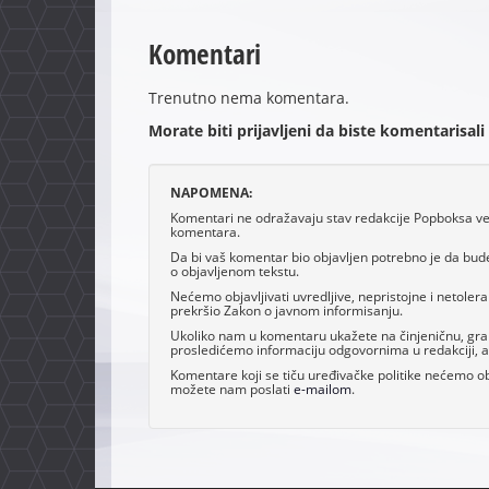
Komentari
Trenutno nema komentara.
Morate biti prijavljeni da biste komentarisali
NAPOMENA:
Komentari ne odražavaju stav redakcije Popboksa već 
komentara.
Da bi vaš komentar bio objavljen potrebno je da bud
o objavljenom tekstu.
Nećemo objavljivati uvredljive, nepristojne i netoler
prekršio Zakon o javnom informisanju.
Ukoliko nam u komentaru ukažete na činjeničnu, grama
prosledićemo informaciju odgovornima u redakciji, al
Komentare koji se tiču uređivačke politike nećemo obj
možete nam poslati
e-mailom
.