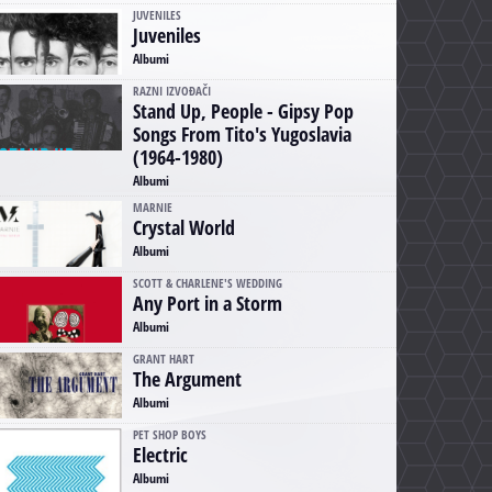
JUVENILES
Juveniles
Albumi
RAZNI IZVOĐAČI
Stand Up, People - Gipsy Pop
Songs From Tito's Yugoslavia
(1964-1980)
Albumi
MARNIE
Crystal World
Albumi
SCOTT & CHARLENE'S WEDDING
Any Port in a Storm
Albumi
GRANT HART
The Argument
Albumi
PET SHOP BOYS
Electric
Albumi