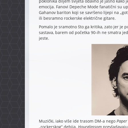
poklonika diljem svijeta odavno je jasno kako 
emocija. Fanovi Depeche Mode fanatični su upra
Gahanov bariton koji se savršeno lijepi na „g
ili besramno rockerske električne gitare.
Pomalo je sramotno što ga kritika, zato jer j
sastava, barem od početka 90-ih ne smatra jed
jeste.
Muzički, iako više ide trasom DM-a nego
Paper
„rockerskog“ debija.
Hourglassom
prevladavaju 