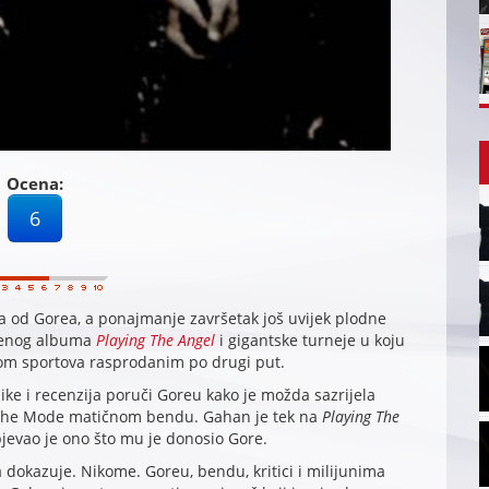
Ocena:
6
na od Gorea, a ponajmanje završetak još uvijek plodne
ćenog albuma
Playing The Angel
i gigantske turneje u koju
mom sportova rasprodanim po drugi put.
ke i recenzija poruči Goreu kako je možda sazrijela
peche Mode matičnom bendu. Gahan je tek na
Playing The
pjevao je ono što mu je donosio Gore.
a dokazuje. Nikome. Goreu, bendu, kritici i milijunima