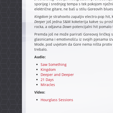
sporijeg i srednjeg tempa s tek pokojom njež
električne gitare, ne baš u stilu Goreovih blues
Kingdom
je strahovito zapaljiv electro-pop hit
Deeper
još jedna S&M koketerija kakve su pros
rocka, a odjavna
Down
potencijalni hit pomalo
Premda još ne može parirati Goreovoj liričkoj s
glasnicama i emotivnošću iz svojih pjesama izv
Mode, pod uvjetom da Gore nema ništa protiv 
trebalo.
Audio:
Saw Something
Kingdom
Deeper and Deeper
21 Days
Miracles
Video:
Hourglass Sessions