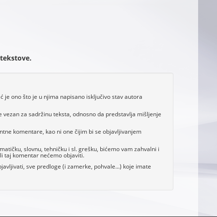
 tekstove.
je ono što je u njima napisano isključivo stav autora
e vezan za sadržinu teksta, odnosno da predstavlja mišljenje
antne komentare, kao ni one čijim bi se objavljivanjem
tičku, slovnu, tehničku i sl. grešku, bićemo vam zahvalni i
i taj komentar nećemo objaviti.
avljivati, sve predloge (i zamerke, pohvale...) koje imate