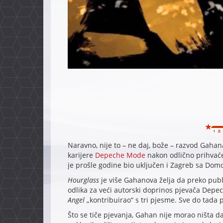
Naravno, nije to – ne daj, bože – razvod Gaha
karijere
Depeche Mode
nakon odlično prihva
je prošle godine bio uključen i Zagreb sa Do
Hourglass
je više Gahanova želja da preko publi
odlika za veći autorski doprinos pjevača De
Angel
„kontribuirao“ s tri pjesme. Sve do tada 
Što se tiče pjevanja, Gahan nije morao ništa d