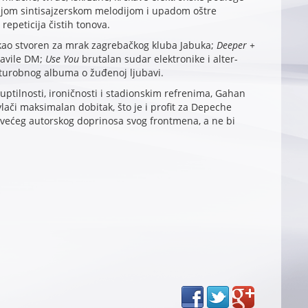
nijom sintisajzerskom melodijom i upadom oštre
 repeticija čistih tonova.
, kao stvoren za mrak zagrebačkog kluba Jabuka;
Deeper +
lavile DM;
Use You
brutalan sudar elektronike i alter-
 turobnog albuma o žuđenoj ljubavi.
uptilnosti, ironičnosti i stadionskim refrenima, Gahan
lači maksimalan dobitak, što je i profit za Depeche
većeg autorskog doprinosa svog frontmena, a ne bi