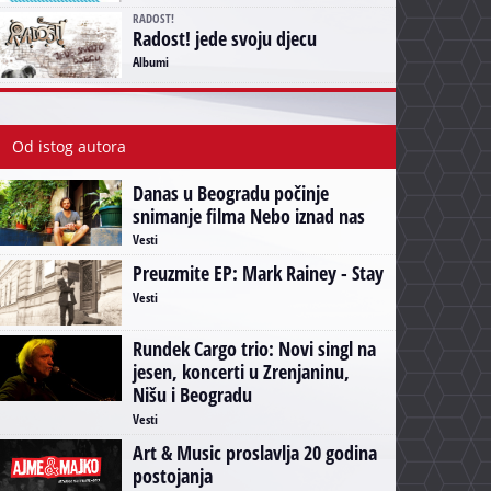
RADOST!
Radost! jede svoju djecu
Albumi
Od istog autora
Danas u Beogradu počinje
snimanje filma Nebo iznad nas
Vesti
Preuzmite EP: Mark Rainey - Stay
Vesti
Rundek Cargo trio: Novi singl na
jesen, koncerti u Zrenjaninu,
Nišu i Beogradu
Vesti
Art & Music proslavlja 20 godina
postojanja