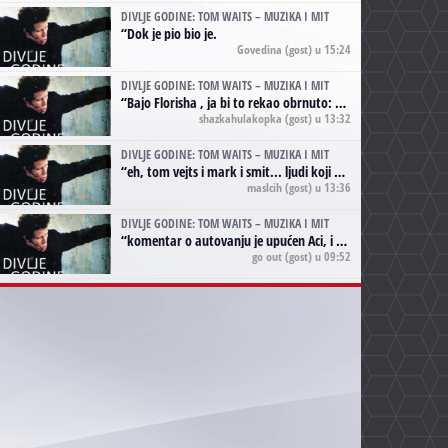
DIVLJE GODINE: TOM WAITS – MUZIKA I MIT
“
Dok je pio bio je.
Govedina
(gost) u 15:24
DIVLJE GODINE: TOM WAITS – MUZIKA I MIT
“
Bajo Florisha , ja bi to rekao obrnuto: Beefheart je za Waitsa, isto sto i Hendrix za Lenny Kravitza
shazkahulakopka
(gost) u 13:32
DIVLJE GODINE: TOM WAITS – MUZIKA I MIT
“
eh, tom vejts i mark i smit... ljudi koji bi muzici više doprineli da su radili kao vozači tramvaja u gsp-u.
maslcih
(gost) u 13:36
DIVLJE GODINE: TOM WAITS – MUZIKA I MIT
“
komentar o autovanju je upućen Aci, i odnosi se na ono drugo autovanje...'senzualnost Waitsa' ;)
go out
(gost) u 09:52