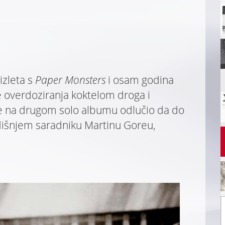
izleta s
Paper Monsters
i osam godina
e overdoziranja koktelom droga i
e na drugom solo albumu odlučio da do
odišnjem saradniku Martinu Goreu,