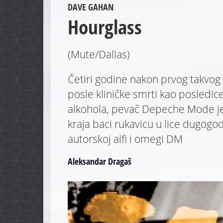
DAVE GAHAN
Hourglass
(Mute/Dallas)
Četiri godine nakon prvog takvog 
posle kliničke smrti kao posledic
alkohola, pevač Depeche Mode j
kraja baci rukavicu u lice dugog
autorskoj alfi i omegi DM
Aleksandar Dragaš