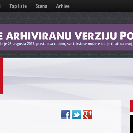
i
Top liste
Scena
Arhive