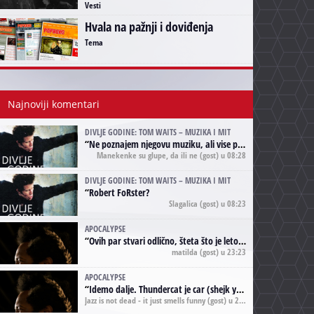
Vesti
Hvala na pažnji i doviđenja
Tema
Najnoviji komentari
DIVLJE GODINE: TOM WAITS – MUZIKA I MIT
“
Ne poznajem njegovu muziku, ali vise puta nego sto sam to zazeleo gledao sam njegove umjetnicke slike na raznim stranama interneta. Te stoga zakljucujem da je Tom Waits Lady Gaga muzike namrstenih, ma
Manekenke su glupe, da ili ne
(gost) u 08:28
DIVLJE GODINE: TOM WAITS – MUZIKA I MIT
“
Robert FoRster?
Slagalica
(gost) u 08:23
APOCALYPSE
“
Ovih par stvari odlično, šteta što je leto pri kraju, a kaput koji te vervoatno podseća na pirotski ćilim je iz tradicije Navaho indijanaca ;)
matilda
(gost) u 23:23
APOCALYPSE
“
Idemo dalje. Thundercat je car (shejk yerbuti )!
Jazz is not dead - it just smells funny
(gost) u 20:11