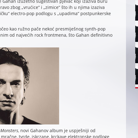
je Gahan izuzetno sugestivan pjevač koji izaziva buru
vo zbog „vrućice“ i „zimice“ što ih u njima izaziva
otičku“ electro-pop podlogu s „upadima“ postpunkerske
e počeo kao ružno pače nekoć presmiješnog synth-pop
nim od najvećih rock frontmena, što Gahan definitivno
 Monsters
, novi Gahanov album je uspješniji od
mračne, tvrde, iskrzane, krckave elektronske podloge