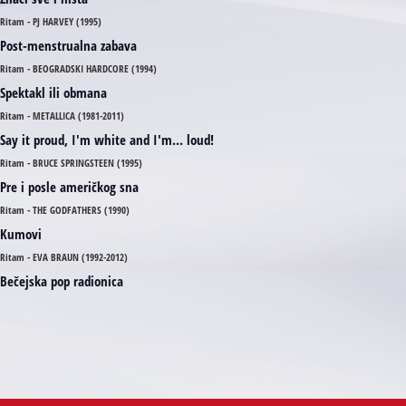
Ritam - PJ HARVEY (1995)
Post-menstrualna zabava
Ritam - BEOGRADSKI HARDCORE (1994)
Spektakl ili obmana
Ritam - METALLICA (1981-2011)
Say it proud, I'm white and I'm... loud!
Ritam - BRUCE SPRINGSTEEN (1995)
Pre i posle američkog sna
Ritam - THE GODFATHERS (1990)
Kumovi
Ritam - EVA BRAUN (1992-2012)
Bečejska pop radionica