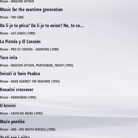
Ritam - MASSIVE ATTACK
Music for the wartime generation
Ritam - THE CURE
Da li je to ptica? Da li je to avion? Ne, to su...
Ritam - LOS LOBOS (1989)
La Pistola y El Corazón
Ritam - PRO ET CONTRA - SAMPLING (1990)
Tuce inča
Ritam - MASSIVE ATTACK, PORTISHEAD, TRICKY (1995)
Svirači iz Twin Peaksa
Ritam - RAGE AGAINST THE MACHINE (1993)
Konačni crossover
Ritam - RADIOHEAD (1995)
U krivini
Ritam - FAITH NO MORE (1995)
Mačo poetika
Ritam - 4AD - IVO WATTS-RUSSELL (1990)
Znači sve i ništa