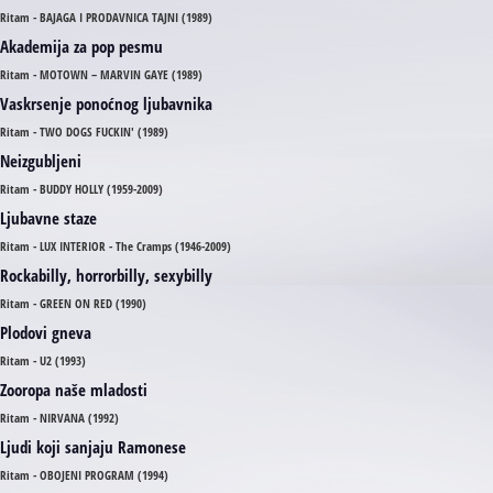
Ritam - BAJAGA I PRODAVNICA TAJNI (1989)
Akademija za pop pesmu
Ritam - MOTOWN – MARVIN GAYE (1989)
Vaskrsenje ponoćnog ljubavnika
Ritam - TWO DOGS FUCKIN' (1989)
Neizgubljeni
Ritam - BUDDY HOLLY (1959-2009)
Ljubavne staze
Ritam - LUX INTERIOR - The Cramps (1946-2009)
Rockabilly, horrorbilly, sexybilly
Ritam - GREEN ON RED (1990)
Plodovi gneva
Ritam - U2 (1993)
Zooropa naše mladosti
Ritam - NIRVANA (1992)
Ljudi koji sanjaju Ramonese
Ritam - OBOJENI PROGRAM (1994)