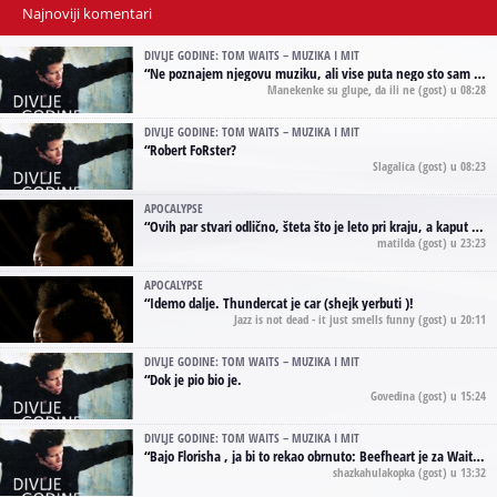
Najnoviji komentari
DIVLJE GODINE: TOM WAITS – MUZIKA I MIT
“
Ne poznajem njegovu muziku, ali vise puta nego sto sam to zazeleo gledao sam njegove umjetnicke slike na raznim stranama interneta. Te stoga zakljucujem da je Tom Waits Lady Gaga muzike namrstenih, ma
Manekenke su glupe, da ili ne
(gost) u 08:28
DIVLJE GODINE: TOM WAITS – MUZIKA I MIT
“
Robert FoRster?
Slagalica
(gost) u 08:23
APOCALYPSE
“
Ovih par stvari odlično, šteta što je leto pri kraju, a kaput koji te vervoatno podseća na pirotski ćilim je iz tradicije Navaho indijanaca ;)
matilda
(gost) u 23:23
APOCALYPSE
“
Idemo dalje. Thundercat je car (shejk yerbuti )!
Jazz is not dead - it just smells funny
(gost) u 20:11
DIVLJE GODINE: TOM WAITS – MUZIKA I MIT
“
Dok je pio bio je.
Govedina
(gost) u 15:24
DIVLJE GODINE: TOM WAITS – MUZIKA I MIT
“
Bajo Florisha , ja bi to rekao obrnuto: Beefheart je za Waitsa, isto sto i Hendrix za Lenny Kravitza
shazkahulakopka
(gost) u 13:32