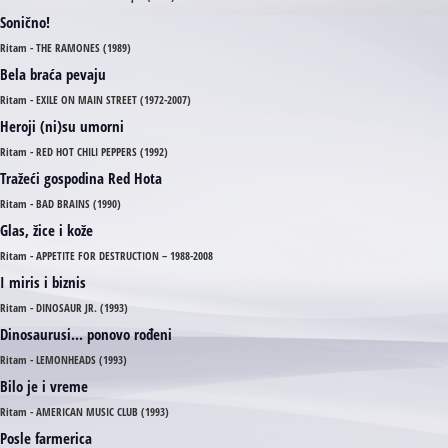
Sonično!
Ritam - THE RAMONES (1989)
Bela braća pevaju
Ritam - EXILE ON MAIN STREET (1972-2007)
Heroji (ni)su umorni
Ritam - RED HOT CHILI PEPPERS (1992)
Tražeći gospodina Red Hota
Ritam - BAD BRAINS (1990)
Glas, žice i kože
Ritam - APPETITE FOR DESTRUCTION – 1988-2008
I miris i biznis
Ritam - DINOSAUR JR. (1993)
Dinosaurusi... ponovo rođeni
Ritam - LEMONHEADS (1993)
Bilo je i vreme
Ritam - AMERICAN MUSIC CLUB (1993)
Posle farmerica