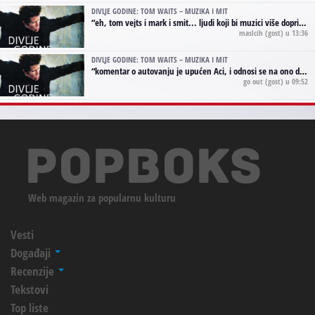
DIVLJE GODINE: TOM WAITS – MUZIKA I MIT
“
eh, tom vejts i mark i smit... ljudi koji bi muzici više doprineli da su radili kao vozači tramvaja u gsp-u.
maslcih
(gost) u 13:36
DIVLJE GODINE: TOM WAITS – MUZIKA I MIT
“
komentar o autovanju je upućen Aci, i odnosi se na ono drugo autovanje...'senzualnost Waitsa' ;)
go out
(gost) u 09:52
Web magazin za popularnu kulturu
Vesti
Događaji
Recenzije
Tekstovi
Top liste