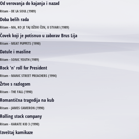
Od verovanja do kajanja i nazad
Ritam - DE LA SOUL (1989)
Doba belih rada
Ritam - MA, KO JE TAJ DŽEKI ČEN, U STVARI (1989)
Čovek koji je potisnuo u zaborav Brus Lija
Ritam - MEAT PUPPETS (1990)
Datule i masline
Ritam - SONIC YOUTH (1989)
Rock 'n' roll for President
Ritam - MANIC STREET PREACHERS (1994)
Žrtve s razlogom
Ritam - THE FALL (1990)
Romantična tragedija na kub
Ritam - JAMES CAMERON (1990)
Rolling stock company
Ritam - KARATE KID 3 (1990)
Izveštaj kamikaze