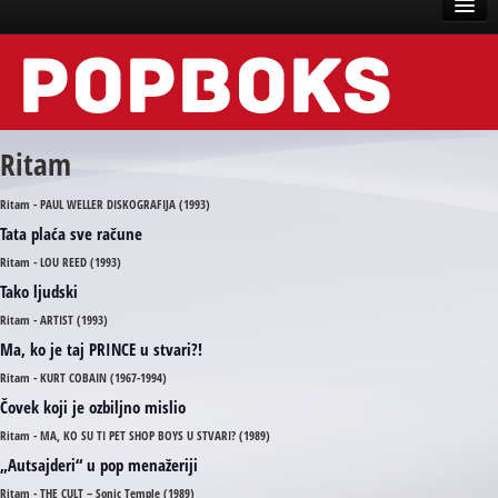
Vesti
Događaji
Ritam
Recenzije
Ritam - PAUL WELLER DISKOGRAFIJA (1993)
Tekstovi
Tata plaća sve račune
Top liste
Ritam - LOU REED (1993)
Tako ljudski
Scena
Ritam - ARTIST (1993)
Arhive
Ma, ko je taj PRINCE u stvari?!
Ritam - KURT COBAIN (1967-1994)
Čovek koji je ozbiljno mislio
Ritam - MA, KO SU TI PET SHOP BOYS U STVARI? (1989)
„Autsajderi“ u pop menažeriji
Ritam - THE CULT – Sonic Temple (1989)