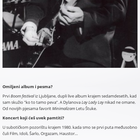
Omiljeni album i pesma?
Prvi
Boom festival
iz Ljubljane, dupli live album krajem sedamdesetih, kad
sam skužio "ko to tamo peva”. A Dylanova
Lay Lady Lay
nikad ne omane.
Od novijih pjesama favorit
Minimalizam
Letu Štuke.
Koncert koji ćeš uvek pamtiti?
U subotičkom pozorištu krajem 1980. kada smo se prvi puta međusobno
čuli Film, Idoli, Šarlo, Orgazam, Haustor…