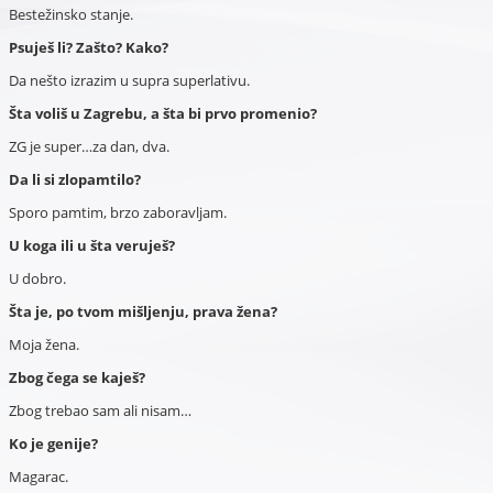
Bestežinsko stanje.
Psuješ li? Zašto? Kako?
Da nešto izrazim u supra superlativu.
Šta voliš u Zagrebu, a šta bi prvo promenio?
ZG je super…za dan, dva.
Da li si zlopamtilo?
Sporo pamtim, brzo zaboravljam.
U koga ili u šta veruješ?
U dobro.
Šta je, po tvom mišljenju, prava žena?
Moja žena.
Zbog čega se kaješ?
Zbog trebao sam ali nisam…
Ko je genije?
Magarac.