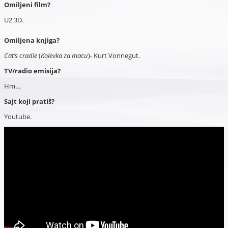
Omiljeni film?
U2 3D.
Omiljena knjiga?
Cat’s cradle
(
Kolevka za macu
)- Kurt Vonnegut.
TV/radio emisija?
Hm…
Sajt koji pratiš?
Youtube.