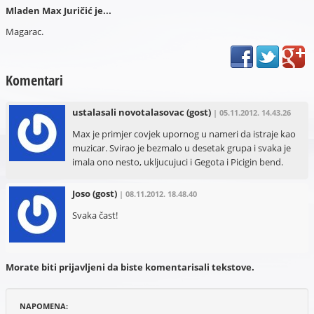
Mladen Max Juričić je...
Magarac.
Komentari
ustalasali novotalasovac
(gost)
| 05.11.2012. 14.43.26
Max je primjer covjek upornog u nameri da istraje kao
muzicar. Svirao je bezmalo u desetak grupa i svaka je
imala ono nesto, ukljucujuci i Gegota i Picigin bend.
Joso
(gost)
| 08.11.2012. 18.48.40
Svaka čast!
Morate biti prijavljeni da biste komentarisali tekstove.
NAPOMENA: