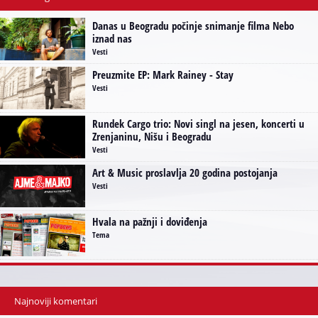
Danas u Beogradu počinje snimanje filma Nebo
iznad nas
Vesti
Preuzmite EP: Mark Rainey - Stay
Vesti
Rundek Cargo trio: Novi singl na jesen, koncerti u
Zrenjaninu, Nišu i Beogradu
Vesti
Art & Music proslavlja 20 godina postojanja
Vesti
Hvala na pažnji i doviđenja
Tema
Najnoviji komentari