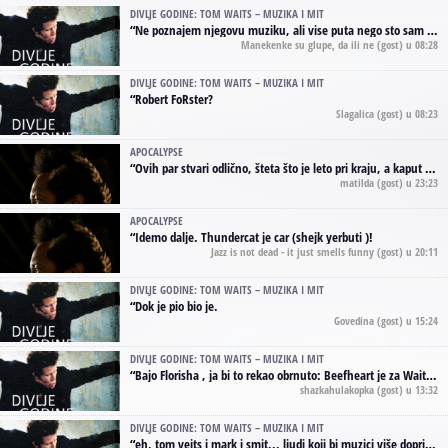
DIVLJE GODINE: TOM WAITS – MUZIKA I MIT
“
Ne poznajem njegovu muziku, ali vise puta nego sto sam to zazeleo gledao sam njegove umjetnicke slike na raznim stranama interneta. Te stoga zakljucujem da je Tom Waits Lady Gaga muzike namrstenih, ma
Manekenke su glupe, da ili ne
(gost) u 08:28
DIVLJE GODINE: TOM WAITS – MUZIKA I MIT
“
Robert FoRster?
Slagalica
(gost) u 08:23
APOCALYPSE
“
Ovih par stvari odlično, šteta što je leto pri kraju, a kaput koji te vervoatno podseća na pirotski ćilim je iz tradicije Navaho indijanaca ;)
matilda
(gost) u 23:23
APOCALYPSE
“
Idemo dalje. Thundercat je car (shejk yerbuti )!
Jazz is not dead - it just smells funny
(gost) u 20:11
DIVLJE GODINE: TOM WAITS – MUZIKA I MIT
“
Dok je pio bio je.
Govedina
(gost) u 15:24
DIVLJE GODINE: TOM WAITS – MUZIKA I MIT
“
Bajo Florisha , ja bi to rekao obrnuto: Beefheart je za Waitsa, isto sto i Hendrix za Lenny Kravitza
shazkahulakopka
(gost) u 13:32
DIVLJE GODINE: TOM WAITS – MUZIKA I MIT
“
eh, tom vejts i mark i smit... ljudi koji bi muzici više doprineli da su radili kao vozači tramvaja u gsp-u.