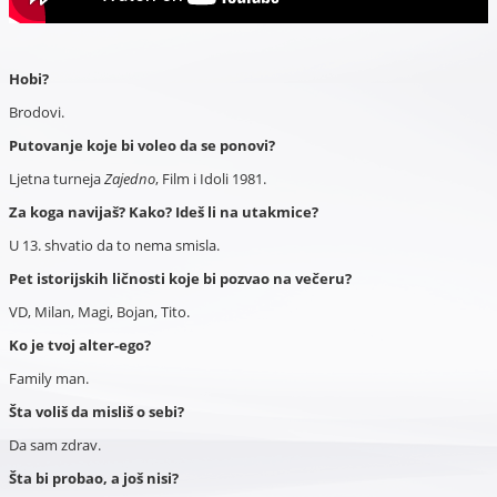
Hobi?
Brodovi.
Putovanje koje bi voleo da se ponovi?
Ljetna turneja
Zajedno
, Film i Idoli 1981.
Za koga navijaš? Kako? Ideš li na utakmice?
U 13. shvatio da to nema smisla.
Pet istorijskih ličnosti koje bi pozvao na večeru?
VD, Milan, Magi, Bojan, Tito.
Ko je tvoj alter-ego?
Family man.
Šta voliš da misliš o sebi?
Da sam zdrav.
Šta bi probao, a još nisi?