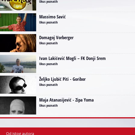
Ukus poznatih
Massimo Savić
Ukus poznatih
Domagoj Vorberger
Ukus poznatih
Ivan Lakićević Mogli – FK Donji Srem
Ukus poznatih
Željko Ljubić Piti - Goribor
Ukus poznatih
Maja Atanasijević - Zipa Yoma
Ukus poznatih
Od istog autora