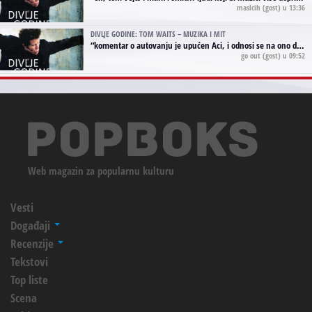
maslcih
(gost) u 13:36
DIVLJE GODINE: TOM WAITS – MUZIKA I MIT
“
komentar o autovanju je upućen Aci, i odnosi se na ono drugo autovanje...'senzualnost Waitsa' ;)
go out
(gost) u 09:52
Web magazin za popularnu kulturu
Vesti
Događaji
Recenzije
Tekstovi
Top liste
Scena