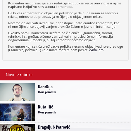
Komentari ne odražavaju stav redakcije Popboksa već je ono što je u njima
napisano isključivo stav autora komentara.
Da bi vaš komentar bio objavljen potrebno je da bude vezan za sadržinu
teksta, odnosno da predstavlja mišljenje o objavljenom tekstu.
Nećemo objavljivati uvredljive, nepristojne i netolerantne komentare, kao
ni one čijim bi se objavljivanjem prekršio Zakon o javnom informisanju.
Ukoliko nam u komentaru ukažete na činjeničnu, gramatičku, slovnu,
tehničku i sl. grešku, bićemo vam zahvalni i prosledićemo informaciju
odgovornima u redakciji, ali taj komentar nećemo objaviti.
Komentare koji se tiču uređivačke politike nećemo objavljivati, sve predloge
(i zamerke, pohvale...) koje imate možete nam poslati
e-mailom
.
Novo iz rubrike
Kandžija
Ukus poznatih
Ruža Ilić
Ukus poznatih
Dragoljub Petrović