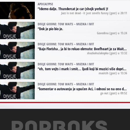
APOCALYPSE
“
Idemo dalje. Thundercat je car (shejk yerbuti )!
Jazz is not dead - it just smells funny
(gost) u 20:11
DIVLJE GODINE: TOM WAITS – MUZIKA I MIT
“
Dok je pio bio je.
Govedina
(gost) u 15:24
DIVLJE GODINE: TOM WAITS – MUZIKA I MIT
“
Bajo Florisha , ja bi to rekao obrnuto: Beefheart je za Waitsa, isto sto i Hendrix za Lenny Kravitza
shazkahulakopka
(gost) u 13:32
DIVLJE GODINE: TOM WAITS – MUZIKA I MIT
“
eh, tom vejts i mark i smit... ljudi koji bi muzici više doprineli da su radili kao vozači tramvaja u gsp-u.
maslcih
(gost) u 13:36
DIVLJE GODINE: TOM WAITS – MUZIKA I MIT
“
komentar o autovanju je upućen Aci, i odnosi se na ono drugo autovanje...'senzualnost Waitsa' ;)
go out
(gost) u 09:52