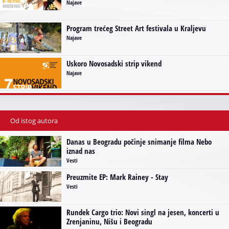
Najave
Program trećeg Street Art festivala u Kraljevu
Najave
Uskoro Novosadski strip vikend
Najave
Od istog autora
Danas u Beogradu počinje snimanje filma Nebo
iznad nas
Vesti
Preuzmite EP: Mark Rainey - Stay
Vesti
Rundek Cargo trio: Novi singl na jesen, koncerti u
Zrenjaninu, Nišu i Beogradu