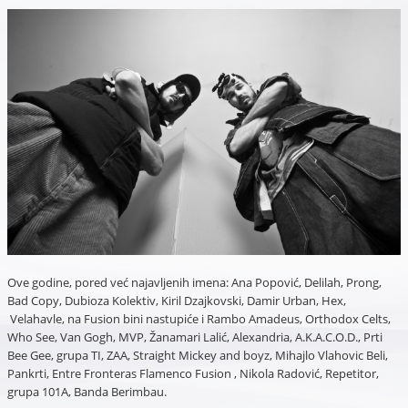
Ove godine, pored već najavljenih imena: Ana Popović, Delilah, Prong,
Bad Copy, Dubioza Kolektiv, Kiril Dzajkovski, Damir Urban, Hex,
Velahavle, na Fusion bini nastupiće i Rambo Amadeus, Orthodox Celts,
Who See, Van Gogh, MVP, Žanamari Lalić, Alexandria, A.K.A.C.O.D., Prti
Bee Gee, grupa TI, ZAA, Straight Mickey and boyz, Mihajlo Vlahovic Beli,
Pankrti, Entre Fronteras Flamenco Fusion , Nikola Radović, Repetitor,
grupa 101A, Banda Berimbau.