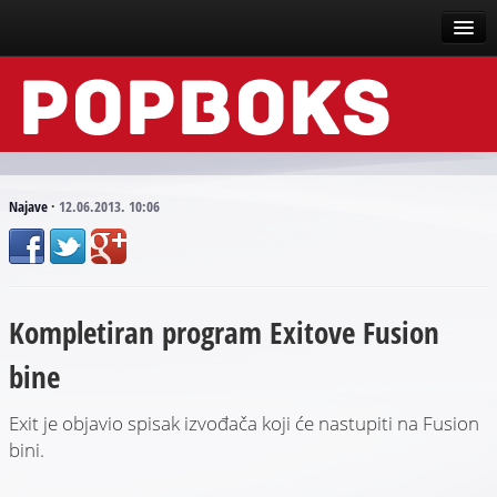
Vesti
Događaji
Recenzije
Najave
·
12.06.2013. 10:06
Tekstovi
Top liste
Kompletiran program Exitove Fusion
Scena
bine
Arhive
Exit je objavio spisak izvođača koji će nastupiti na Fusion
bini.