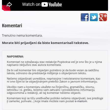
Komentari
Trenutno nema komentara.
Morate biti prijavljeni da biste komentarisali tekstove.
NAPOMENA:
Komentari ne odražavaju stav redakcije Popboksa već je ono što je u njima
napisano isključivo stav autora komentara.
Da bi vaš komentar bio objavljen potrebno je da bude vezan za sadržinu
teksta, odnosno da predstavlja mišljenje o objavljenom tekstu.
Nećemo objavljivati uvredljive, nepristojne i netolerantne komentare, kao
ni one čijim bi se objavljivanjem prekršio Zakon o javnom informisanju.
Ukoliko nam u komentaru ukažete na činjeničnu, gramatičku, slovnu,
tehničku i sl. grešku, bićemo vam zahvalni i prosledićemo informaciju
odgovornima u redakciji, ali taj komentar nećemo objaviti.
Komentare koji se tiču uređivačke politike nećemo objavljivati, sve predloge
(i zamerke, pohvale...) koje imate možete nam poslati
e-mailom
.