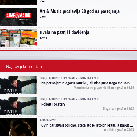
Vesti
Art & Music proslavlja 20 godina postojanja
Vesti
Hvala na pažnji i doviđenja
Tema
Najnoviji komentari
DIVLJE GODINE: TOM WAITS – MUZIKA I MIT
“
Ne poznajem njegovu muziku, ali vise puta nego sto sam to zazeleo gledao sam njegove umjetnicke slike na raznim stranama interneta. Te stoga zakljucujem da je Tom Waits Lady Gaga muzike namrstenih, ma
Manekenke su glupe, da ili ne
(gost) u 08:28
DIVLJE GODINE: TOM WAITS – MUZIKA I MIT
“
Robert FoRster?
Slagalica
(gost) u 08:23
APOCALYPSE
“
Ovih par stvari odlično, šteta što je leto pri kraju, a kaput koji te vervoatno podseća na pirotski ćilim je iz tradicije Navaho indijanaca ;)
matilda
(gost) u 23:23