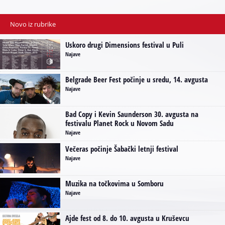
Novo iz rubrike
Uskoro drugi Dimensions festival u Puli
Najave
Belgrade Beer Fest počinje u sredu, 14. avgusta
Najave
Bad Copy i Kevin Saunderson 30. avgusta na
festivalu Planet Rock u Novom Sadu
Najave
Večeras počinje Šabački letnji festival
Najave
Muzika na točkovima u Somboru
Najave
Ajde fest od 8. do 10. avgusta u Kruševcu