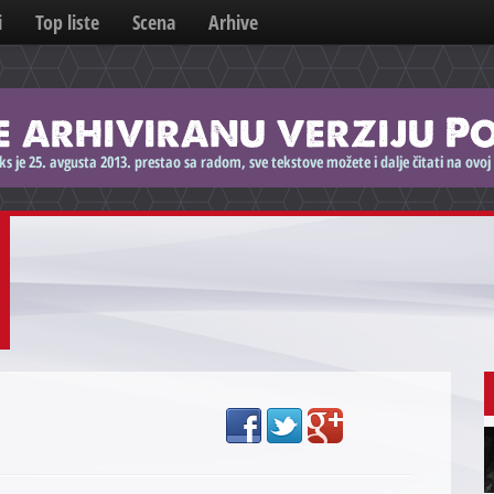
i
Top liste
Scena
Arhive