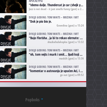
APOCALYPSE
“
Idemo dalje. Thundercat je car (shejk yerbuti )!
Jazz is not dead - it just smells funny
(gost) u 20:11
DIVLJE GODINE: TOM WAITS – MUZIKA I MIT
“
Dok je pio bio je.
Govedina
(gost) u 15:24
DIVLJE GODINE: TOM WAITS – MUZIKA I MIT
“
Bajo Florisha , ja bi to rekao obrnuto: Beefheart je za Waitsa, isto sto i Hendrix za Lenny Kravitza
shazkahulakopka
(gost) u 13:32
DIVLJE GODINE: TOM WAITS – MUZIKA I MIT
“
eh, tom vejts i mark i smit... ljudi koji bi muzici više doprineli da su radili kao vozači tramvaja u gsp-u.
maslcih
(gost) u 13:36
DIVLJE GODINE: TOM WAITS – MUZIKA I MIT
“
komentar o autovanju je upućen Aci, i odnosi se na ono drugo autovanje...'senzualnost Waitsa' ;)
go out
(gost) u 09:52
Popboks