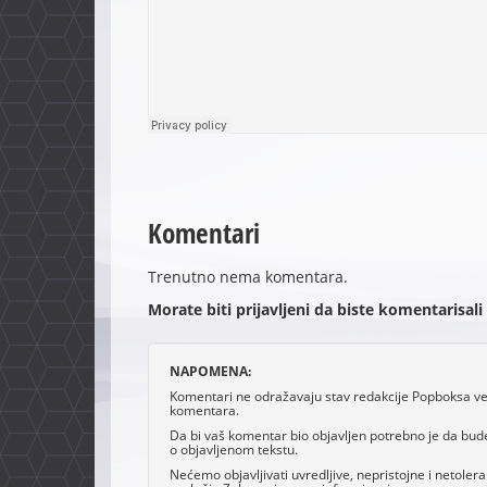
Komentari
Trenutno nema komentara.
Morate biti prijavljeni da biste komentarisali
NAPOMENA:
Komentari ne odražavaju stav redakcije Popboksa već 
komentara.
Da bi vaš komentar bio objavljen potrebno je da bud
o objavljenom tekstu.
Nećemo objavljivati uvredljive, nepristojne i netoler