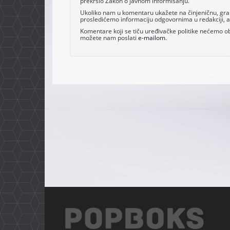
prekršio Zakon o javnom informisanju.
Ukoliko nam u komentaru ukažete na činjeničnu, grama
prosledićemo informaciju odgovornima u redakciji, al
Komentare koji se tiču uređivačke politike nećemo obj
možete nam poslati
e-mailom
.