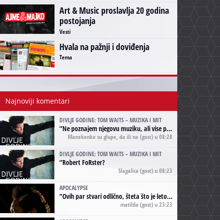
Art & Music proslavlja 20 godina
postojanja
Vesti
Hvala na pažnji i doviđenja
Tema
Najnoviji komentari
DIVLJE GODINE: TOM WAITS – MUZIKA I MIT
“
Ne poznajem njegovu muziku, ali vise puta nego sto sam to zazeleo gledao sam njegove umjetnicke slike na raznim stranama interneta. Te stoga zakljucujem da je Tom Waits Lady Gaga muzike namrstenih, ma
Manekenke su glupe, da ili ne
(gost) u 08:28
DIVLJE GODINE: TOM WAITS – MUZIKA I MIT
“
Robert FoRster?
Slagalica
(gost) u 08:23
APOCALYPSE
“
Ovih par stvari odlično, šteta što je leto pri kraju, a kaput koji te vervoatno podseća na pirotski ćilim je iz tradicije Navaho indijanaca ;)
matilda
(gost) u 23:23