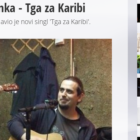
nka - Tga za Karibi
io je novi singl 'Tga za Karibi'.