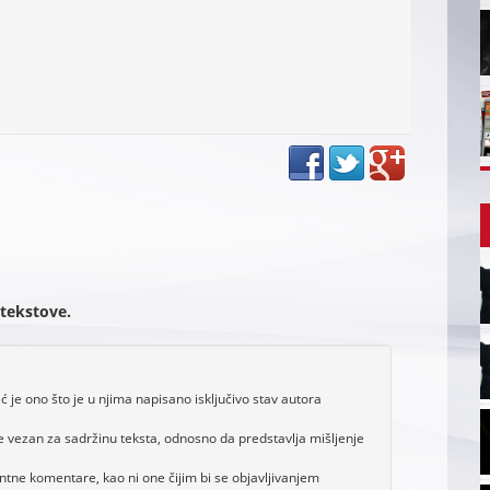
 tekstove.
je ono što je u njima napisano isključivo stav autora
e vezan za sadržinu teksta, odnosno da predstavlja mišljenje
antne komentare, kao ni one čijim bi se objavljivanjem