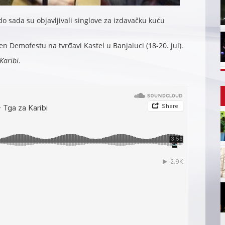
o sada su objavljivali singlove za izdavačku kuću
n Demofestu na tvrđavi Kastel u Banjaluci (18-20. jul).
Karibi
.