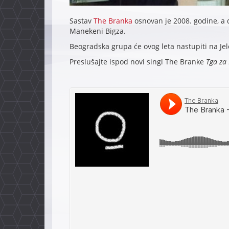
Sastav
The Branka
osnovan je 2008. godine, a d
Manekeni Bigza.
Beogradska grupa će ovog leta nastupiti na Jele
Preslušajte ispod novi singl The Branke
Tga za 