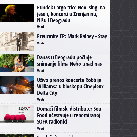
Rundek Cargo trio: Novi singl na
jesen, koncerti u Zrenjaninu,
Nišu i Beogradu
Vesti
Preuzmite EP: Mark Rainey - Stay
Vesti
Danas u Beogradu počinje
snimanje filma Nebo iznad nas
Vesti
Uživo prenos koncerta Robbija
Williamsa u bioskopu Cineplexx
Delta City
Vesti
Domaći filmski distributer Soul
Food učestvuje u renomiranoj
SOFA radionici
Vesti