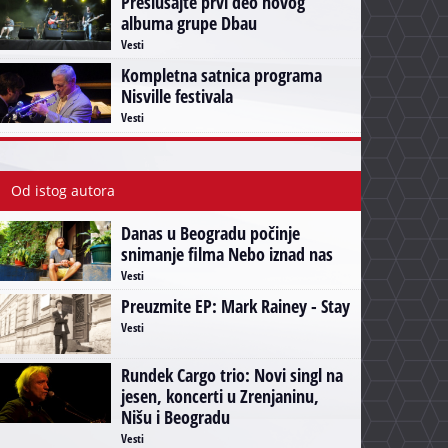
Preslušajte prvi deo novog
albuma grupe Dbau
Vesti
Kompletna satnica programa
Nisville festivala
Vesti
Od istog autora
Danas u Beogradu počinje
snimanje filma Nebo iznad nas
Vesti
Preuzmite EP: Mark Rainey - Stay
Vesti
Rundek Cargo trio: Novi singl na
jesen, koncerti u Zrenjaninu,
Nišu i Beogradu
Vesti