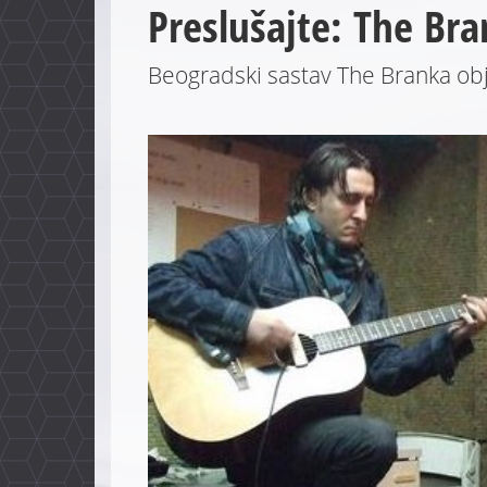
Preslušajte: The Bra
Beogradski sastav The Branka objav