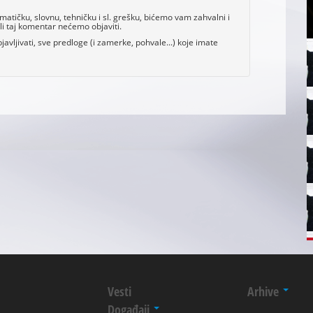
tičku, slovnu, tehničku i sl. grešku, bićemo vam zahvalni i
i taj komentar nećemo objaviti.
avljivati, sve predloge (i zamerke, pohvale...) koje imate
Vesti
Arhive
Događaji