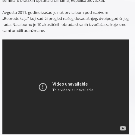
seminaru bratskih opština u Žilinama( Repblika Slovačka).
Avgusta 2011. godine izašao je naš prvi album pod nazivom
„Reprodukcija“ koji sadrži pregled našeg dosadašnjeg, dvoipogodišnjeg
rada. Na albumu je 10 akustičnih obrada stranih izvođača za koje smo
sami uradili aranžmane.