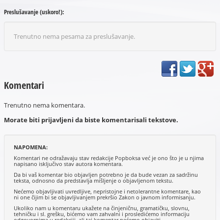
Preslušavanje (uskoro!):
Trenutno nema pesama za preslušavanje.
Komentari
Trenutno nema komentara.
Morate biti prijavljeni da biste komentarisali tekstove.
NAPOMENA:
Komentari ne odražavaju stav redakcije Popboksa već je ono što je u njima
napisano isključivo stav autora komentara.
Da bi vaš komentar bio objavljen potrebno je da bude vezan za sadržinu
teksta, odnosno da predstavlja mišljenje o objavljenom tekstu.
Nećemo objavljivati uvredljive, nepristojne i netolerantne komentare, kao
ni one čijim bi se objavljivanjem prekršio Zakon o javnom informisanju.
Ukoliko nam u komentaru ukažete na činjeničnu, gramatičku, slovnu,
tehničku i sl. grešku, bićemo vam zahvalni i prosledićemo informaciju
odgovornima u redakciji, ali taj komentar nećemo objaviti.