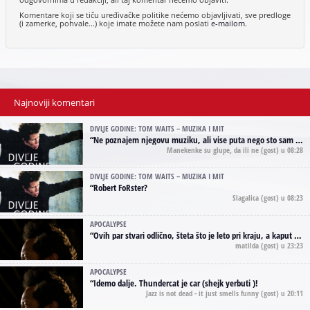
Komentare koji se tiču uređivačke politike nećemo objavljivati, sve predloge
(i zamerke, pohvale...) koje imate možete nam poslati
e-mailom
.
Najnoviji komentari
DIVLJE GODINE: TOM WAITS – MUZIKA I MIT
“
Ne poznajem njegovu muziku, ali vise puta nego sto sam to zazeleo gledao sam njegove umjetnicke slike na raznim stranama interneta. Te stoga zakljucujem da je Tom Waits Lady Gaga muzike namrstenih, ma
Manekenke su glupe, da ili ne
(gost) u 08:28
DIVLJE GODINE: TOM WAITS – MUZIKA I MIT
“
Robert FoRster?
Slagalica
(gost) u 08:23
APOCALYPSE
“
Ovih par stvari odlično, šteta što je leto pri kraju, a kaput koji te vervoatno podseća na pirotski ćilim je iz tradicije Navaho indijanaca ;)
matilda
(gost) u 23:23
APOCALYPSE
“
Idemo dalje. Thundercat je car (shejk yerbuti )!
Jazz is not dead - it just smells funny
(gost) u 20:11