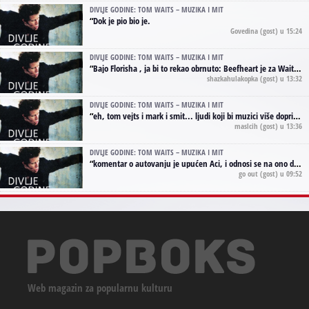
DIVLJE GODINE: TOM WAITS – MUZIKA I MIT
“
Dok je pio bio je.
Govedina
(gost) u 15:24
DIVLJE GODINE: TOM WAITS – MUZIKA I MIT
“
Bajo Florisha , ja bi to rekao obrnuto: Beefheart je za Waitsa, isto sto i Hendrix za Lenny Kravitza
shazkahulakopka
(gost) u 13:32
DIVLJE GODINE: TOM WAITS – MUZIKA I MIT
“
eh, tom vejts i mark i smit... ljudi koji bi muzici više doprineli da su radili kao vozači tramvaja u gsp-u.
maslcih
(gost) u 13:36
DIVLJE GODINE: TOM WAITS – MUZIKA I MIT
“
komentar o autovanju je upućen Aci, i odnosi se na ono drugo autovanje...'senzualnost Waitsa' ;)
go out
(gost) u 09:52
Web magazin za popularnu kulturu