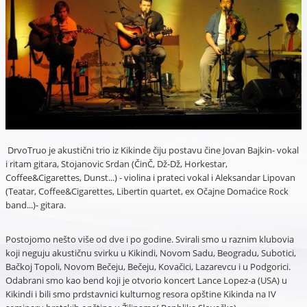
DrvoTruo je akustični trio iz Kikinde čiju postavu čine Jovan Bajkin- vokal
i ritam gitara, Stojanovic Srdan (ČinČ, Dž-Dž, Horkestar,
Coffee&Cigarettes, Dunst...) - violina i prateci vokal i Aleksandar Lipovan
(Teatar, Coffee&Cigarettes, Libertin quartet, ex Očajne Domaćice Rock
band...)- gitara.
Postojomo nešto više od dve i po godine. Svirali smo u raznim klubovia
koji neguju akustičnu svirku u Kikindi, Novom Sadu, Beogradu, Subotici,
Bačkoj Topoli, Novom Bečeju, Bečeju, Kovačici, Lazarevcu i u Podgorici.
Odabrani smo kao bend koji je otvorio koncert Lance Lopez-a (USA) u
Kikindi i bili smo prdstavnici kulturnog resora opštine Kikinda na IV