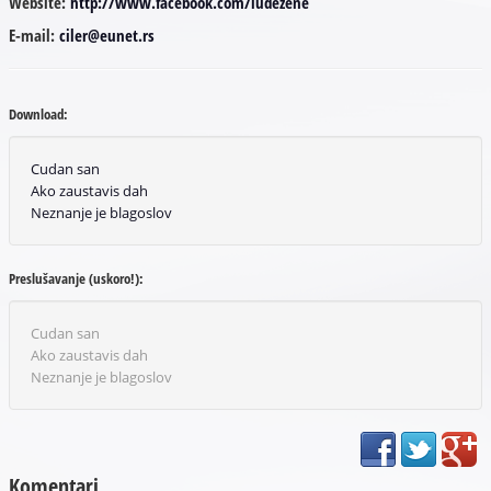
Website:
http://www.facebook.com/ludezene
E-mail:
ciler@eunet.rs
Download:
Cudan san
Ako zaustavis dah
Neznanje je blagoslov
Preslušavanje (uskoro!):
Cudan san
Ako zaustavis dah
Neznanje je blagoslov
Komentari