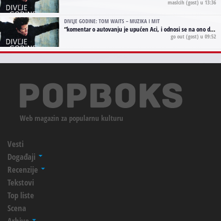
maslcih
(gost) u 13:36
DIVLJE GODINE: TOM WAITS – MUZIKA I MIT
“
komentar o autovanju je upućen Aci, i odnosi se na ono drugo autovanje...'senzualnost Waitsa' ;)
go out
(gost) u 09:52
Web magazin za popularnu kulturu
Vesti
Događaji
Recenzije
Tekstovi
Top liste
Scena
Arhive