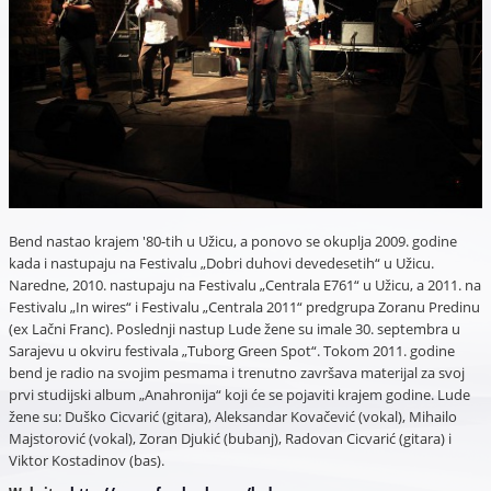
Bend nastao krajem '80-tih u Užicu, a ponovo se okuplja 2009. godine
kada i nastupaju na Festivalu „Dobri duhovi devedesetih“ u Užicu.
Naredne, 2010. nastupaju na Festivalu „Centrala E761“ u Užicu, a 2011. na
Festivalu „In wires“ i Festivalu „Centrala 2011“ predgrupa Zoranu Predinu
(ex Lačni Franc). Poslednji nastup Lude žene su imale 30. septembra u
Sarajevu u okviru festivala „Tuborg Green Spot“. Tokom 2011. godine
bend je radio na svojim pesmama i trenutno završava materijal za svoj
prvi studijski album „Anahronija“ koji će se pojaviti krajem godine. Lude
žene su: Duško Cicvarić (gitara), Aleksandar Kovačević (vokal), Mihailo
Majstorović (vokal), Zoran Djukić (bubanj), Radovan Cicvarić (gitara) i
Viktor Kostadinov (bas).