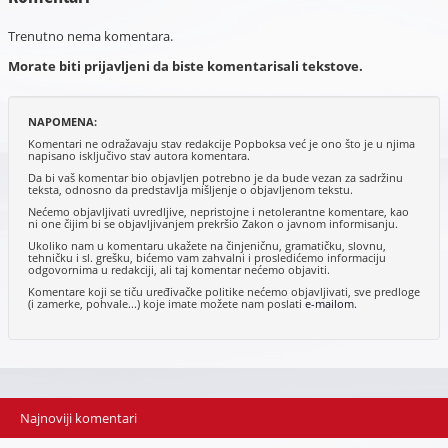
Trenutno nema komentara.
Morate biti prijavljeni da biste komentarisali tekstove.
NAPOMENA:
Komentari ne odražavaju stav redakcije Popboksa već je ono što je u njima
napisano isključivo stav autora komentara.
Da bi vaš komentar bio objavljen potrebno je da bude vezan za sadržinu
teksta, odnosno da predstavlja mišljenje o objavljenom tekstu.
Nećemo objavljivati uvredljive, nepristojne i netolerantne komentare, kao
ni one čijim bi se objavljivanjem prekršio Zakon o javnom informisanju.
Ukoliko nam u komentaru ukažete na činjeničnu, gramatičku, slovnu,
tehničku i sl. grešku, bićemo vam zahvalni i prosledićemo informaciju
odgovornima u redakciji, ali taj komentar nećemo objaviti.
Komentare koji se tiču uređivačke politike nećemo objavljivati, sve predloge
(i zamerke, pohvale...) koje imate možete nam poslati
e-mailom
.
Najnoviji komentari