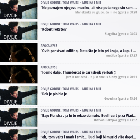
DIVLJE GODINE: TOM WAITS – MUZIKA I MIT
“
Ne poznajem njegovu muziku, ali vise puta nego sto sam to zazeleo gledao sam njegove umjetnicke slike na raznim stranama interneta. Te stoga zakljucujem da je Tom Waits Lady Gaga muzike namrstenih, ma
Manekenke su glupe, da ili ne
(gost) u 08:28
DIVLJE GODINE: TOM WAITS – MUZIKA I MIT
“
Robert FoRster?
Slagalica
(gost) u 08:23
APOCALYPSE
“
Ovih par stvari odlično, šteta što je leto pri kraju, a kaput koji te vervoatno podseća na pirotski ćilim je iz tradicije Navaho indijanaca ;)
matilda
(gost) u 23:23
APOCALYPSE
“
Idemo dalje. Thundercat je car (shejk yerbuti )!
Jazz is not dead - it just smells funny
(gost) u 20:11
DIVLJE GODINE: TOM WAITS – MUZIKA I MIT
“
Dok je pio bio je.
Govedina
(gost) u 15:24
DIVLJE GODINE: TOM WAITS – MUZIKA I MIT
“
Bajo Florisha , ja bi to rekao obrnuto: Beefheart je za Waitsa, isto sto i Hendrix za Lenny Kravitza
shazkahulakopka
(gost) u 13:32
DIVLJE GODINE: TOM WAITS – MUZIKA I MIT
“
eh, tom vejts i mark i smit... ljudi koji bi muzici više doprineli da su radili kao vozači tramvaja u gsp-u.