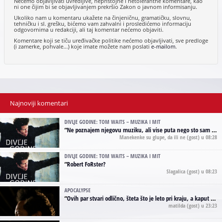
Nećemo objavljivati uvredljive, nepristojne i netolerantne komentare, kao
ni one čijim bi se objavljivanjem prekršio Zakon o javnom informisanju.
Ukoliko nam u komentaru ukažete na činjeničnu, gramatičku, slovnu,
tehničku i sl. grešku, bićemo vam zahvalni i prosledićemo informaciju
odgovornima u redakciji, ali taj komentar nećemo objaviti.
Komentare koji se tiču uređivačke politike nećemo objavljivati, sve predloge
(i zamerke, pohvale...) koje imate možete nam poslati
e-mailom
.
Najnoviji komentari
DIVLJE GODINE: TOM WAITS – MUZIKA I MIT
“
Ne poznajem njegovu muziku, ali vise puta nego sto sam to zazeleo gledao sam njegove umjetnicke slike na raznim stranama interneta. Te stoga zakljucujem da je Tom Waits Lady Gaga muzike namrstenih, ma
Manekenke su glupe, da ili ne
(gost) u 08:28
DIVLJE GODINE: TOM WAITS – MUZIKA I MIT
“
Robert FoRster?
Slagalica
(gost) u 08:23
APOCALYPSE
“
Ovih par stvari odlično, šteta što je leto pri kraju, a kaput koji te vervoatno podseća na pirotski ćilim je iz tradicije Navaho indijanaca ;)
matilda
(gost) u 23:23