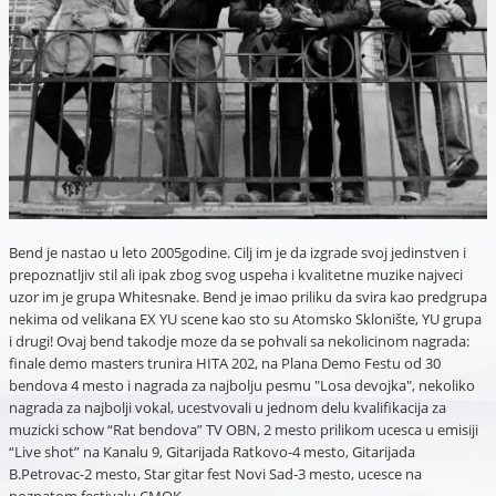
Bend je nastao u leto 2005godine. Cilj im je da izgrade svoj jedinstven i
prepoznatljiv stil ali ipak zbog svog uspeha i kvalitetne muzike najveci
uzor im je grupa Whitesnake. Bend je imao priliku da svira kao predgrupa
nekima od velikana EX YU scene kao sto su Atomsko Sklonište, YU grupa
i drugi! Ovaj bend takodje moze da se pohvali sa nekolicinom nagrada:
finale demo masters trunira HITA 202, na Plana Demo Festu od 30
bendova 4 mesto i nagrada za najbolju pesmu "Losa devojka", nekoliko
nagrada za najbolji vokal, ucestvovali u jednom delu kvalifikacija za
muzicki schow “Rat bendova” TV OBN, 2 mesto prilikom ucesca u emisiji
“Live shot” na Kanalu 9, Gitarijada Ratkovo-4 mesto, Gitarijada
B.Petrovac-2 mesto, Star gitar fest Novi Sad-3 mesto, ucesce na
poznatom festivalu CMOK