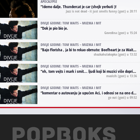
APOCALYPSE
“
Idemo dalje. Thundercat je car (shejk yerbuti )!
Jazz is not dead - it just smells funny
(gost) u 20:11
DIVLJE GODINE: TOM WAITS – MUZIKA I MIT
“
Dok je pio bio je.
Govedina
(gost) u 15:24
DIVLJE GODINE: TOM WAITS – MUZIKA I MIT
“
Bajo Florisha , ja bi to rekao obrnuto: Beefheart je za Waitsa, isto sto i Hendrix za Lenny Kravitza
shazkahulakopka
(gost) u 13:32
DIVLJE GODINE: TOM WAITS – MUZIKA I MIT
“
eh, tom vejts i mark i smit... ljudi koji bi muzici više doprineli da su radili kao vozači tramvaja u gsp-u.
maslcih
(gost) u 13:36
DIVLJE GODINE: TOM WAITS – MUZIKA I MIT
“
komentar o autovanju je upućen Aci, i odnosi se na ono drugo autovanje...'senzualnost Waitsa' ;)
go out
(gost) u 09:52