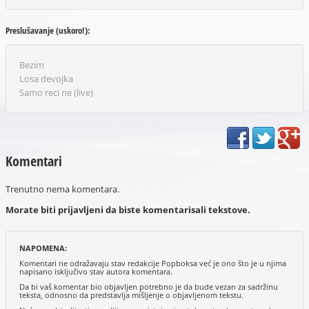
Preslušavanje (uskoro!):
Bezim
Losa devojka
Samo reci ne (live)
Komentari
Trenutno nema komentara.
Morate biti prijavljeni da biste komentarisali tekstove.
NAPOMENA:
Komentari ne odražavaju stav redakcije Popboksa već je ono što je u njima
napisano isključivo stav autora komentara.
Da bi vaš komentar bio objavljen potrebno je da bude vezan za sadržinu
teksta, odnosno da predstavlja mišljenje o objavljenom tekstu.