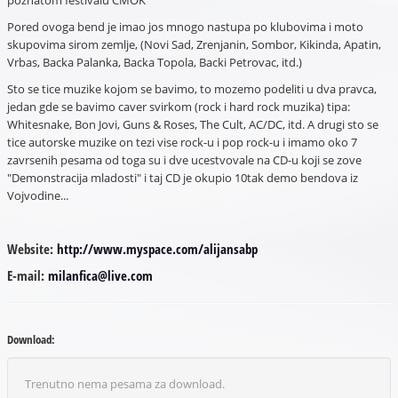
Pored ovoga bend je imao jos mnogo nastupa po klubovima i moto
skupovima sirom zemlje, (Novi Sad, Zrenjanin, Sombor, Kikinda, Apatin,
Vrbas, Backa Palanka, Backa Topola, Backi Petrovac, itd.)
Sto se tice muzike kojom se bavimo, to mozemo podeliti u dva pravca,
jedan gde se bavimo caver svirkom (rock i hard rock muzika) tipa:
Whitesnake, Bon Jovi, Guns & Roses, The Cult, AC/DC, itd. A drugi sto se
tice autorske muzike on tezi vise rock-u i pop rock-u i imamo oko 7
zavrsenih pesama od toga su i dve ucestvovale na CD-u koji se zove
"Demonstracija mladosti" i taj CD je okupio 10tak demo bendova iz
Vojvodine...
Website:
http://www.myspace.com/alijansabp
E-mail:
milanfica@live.com
Download:
Trenutno nema pesama za download.