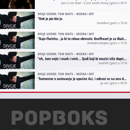
Jazz is not dead - it just smells funny
(gost) u 20:11
DIVLJE GODINE: TOM WAITS – MUZIKA I MIT
“
Dok je pio bio je.
Govedina
(gost) u 15:24
DIVLJE GODINE: TOM WAITS – MUZIKA I MIT
“
Bajo Florisha , ja bi to rekao obrnuto: Beefheart je za Waitsa, isto sto i Hendrix za Lenny Kravitza
shazkahulakopka
(gost) u 13:32
DIVLJE GODINE: TOM WAITS – MUZIKA I MIT
“
eh, tom vejts i mark i smit... ljudi koji bi muzici više doprineli da su radili kao vozači tramvaja u gsp-u.
maslcih
(gost) u 13:36
DIVLJE GODINE: TOM WAITS – MUZIKA I MIT
“
komentar o autovanju je upućen Aci, i odnosi se na ono drugo autovanje...'senzualnost Waitsa' ;)
go out
(gost) u 09:52