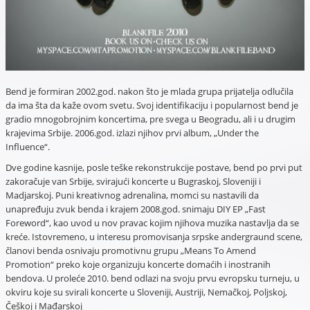
Bend je formiran 2002.god. nakon što je mlada grupa prijatelja odlučila
da ima šta da kaže ovom svetu. Svoj identifikaciju i popularnost bend je
gradio mnogobrojnim koncertima, pre svega u Beogradu, ali i u drugim
krajevima Srbije. 2006.god. izlazi njihov prvi album, „Under the
Influence“.
Dve godine kasnije, posle teške rekonstrukcije postave, bend po prvi put
zakoračuje van Srbije, svirajući koncerte u Bugraskoj, Sloveniji i
Madjarskoj. Puni kreativnog adrenalina, momci su nastavili da
unapređuju zvuk benda i krajem 2008.god. snimaju DIY EP „Fast
Foreword“, kao uvod u nov pravac kojim njihova muzika nastavlja da se
kreće. Istovremeno, u interesu promovisanja srpske andergraund scene,
članovi benda osnivaju promotivnu grupu „Means To Amend
Promotion“ preko koje organizuju koncerte domaćih i inostranih
bendova. U proleće 2010. bend odlazi na svoju prvu evropsku turneju, u
okviru koje su svirali koncerte u Sloveniji, Austriji, Nemačkoj, Poljskoj,
Češkoj i Mađarskoj