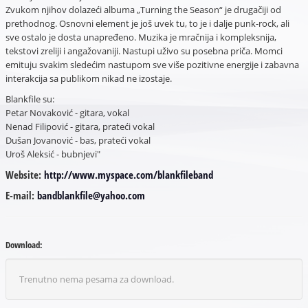
Zvukom njihov dolazeći albuma „Turning the Season“ je drugačiji od
prethodnog. Osnovni element je još uvek tu, to je i dalje punk-rock, ali
sve ostalo je dosta unapređeno. Muzika je mračnija i kompleksnija,
tekstovi zreliji i angažovaniji. Nastupi uživo su posebna priča. Momci
emituju svakim sledećim nastupom sve više pozitivne energije i zabavna
interakcija sa publikom nikad ne izostaje.
Blankfile su:
Petar Novaković - gitara, vokal
Nenad Filipović - gitara, prateći vokal
Dušan Jovanović - bas, prateći vokal
Uroš Aleksić - bubnjevi"
Website:
http://www.myspace.com/blankfileband
E-mail:
bandblankfile@yahoo.com
Download:
Trenutno nema pesama za download.