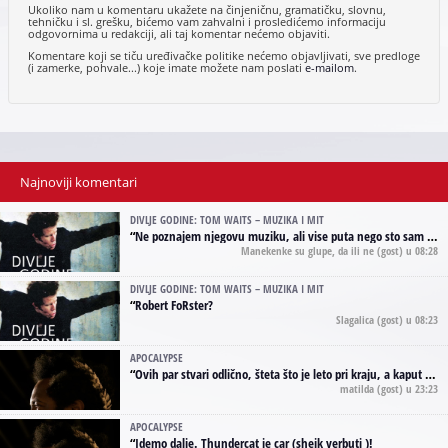
Ukoliko nam u komentaru ukažete na činjeničnu, gramatičku, slovnu,
tehničku i sl. grešku, bićemo vam zahvalni i prosledićemo informaciju
odgovornima u redakciji, ali taj komentar nećemo objaviti.
Komentare koji se tiču uređivačke politike nećemo objavljivati, sve predloge
(i zamerke, pohvale...) koje imate možete nam poslati
e-mailom
.
Najnoviji komentari
DIVLJE GODINE: TOM WAITS – MUZIKA I MIT
“
Ne poznajem njegovu muziku, ali vise puta nego sto sam to zazeleo gledao sam njegove umjetnicke slike na raznim stranama interneta. Te stoga zakljucujem da je Tom Waits Lady Gaga muzike namrstenih, ma
Manekenke su glupe, da ili ne
(gost) u 08:28
DIVLJE GODINE: TOM WAITS – MUZIKA I MIT
“
Robert FoRster?
Slagalica
(gost) u 08:23
APOCALYPSE
“
Ovih par stvari odlično, šteta što je leto pri kraju, a kaput koji te vervoatno podseća na pirotski ćilim je iz tradicije Navaho indijanaca ;)
matilda
(gost) u 23:23
APOCALYPSE
“
Idemo dalje. Thundercat je car (shejk yerbuti )!