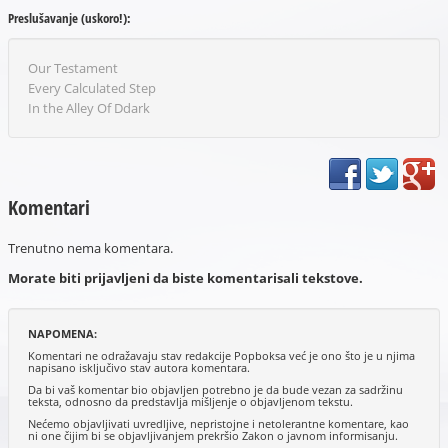
Preslušavanje (uskoro!):
Our Testament
Every Calculated Step
In the Alley Of Ddark
Komentari
Trenutno nema komentara.
Morate biti prijavljeni da biste komentarisali tekstove.
NAPOMENA:
Komentari ne odražavaju stav redakcije Popboksa već je ono što je u njima
napisano isključivo stav autora komentara.
Da bi vaš komentar bio objavljen potrebno je da bude vezan za sadržinu
teksta, odnosno da predstavlja mišljenje o objavljenom tekstu.
Nećemo objavljivati uvredljive, nepristojne i netolerantne komentare, kao
ni one čijim bi se objavljivanjem prekršio Zakon o javnom informisanju.